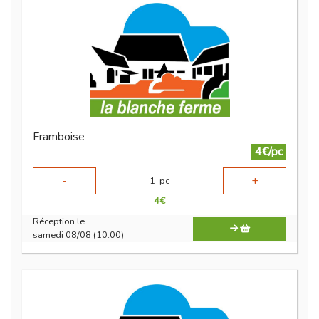
Framboise
4€/pc
-
+
1
pc
4
€
Réception le
samedi 08/08 (10:00)