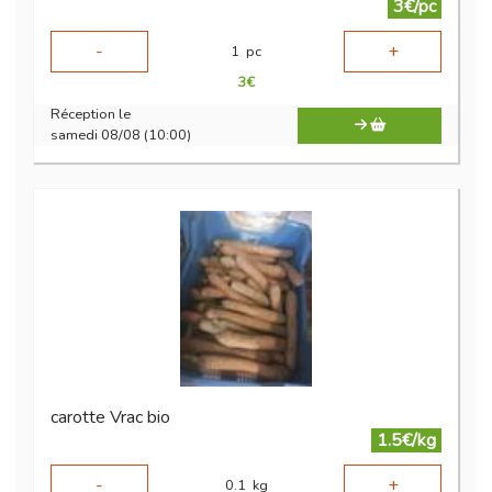
3€/pc
-
+
1
pc
3
€
Réception le
samedi 08/08 (10:00)
carotte Vrac bio
1.5€/kg
-
+
0.1
kg