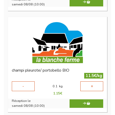
samedi 08/08 (10:00)
champi pleurote/ portobello BIO
11.5€/kg
-
+
0.1
kg
1.15
€
Réception le
samedi 08/08 (10:00)