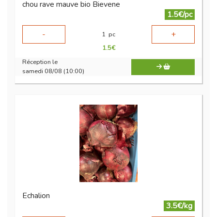
chou rave mauve bio Bievene
1.5€/pc
-
+
1
pc
1.5
€
Réception le
samedi 08/08 (10:00)
Echalion
3.5€/kg