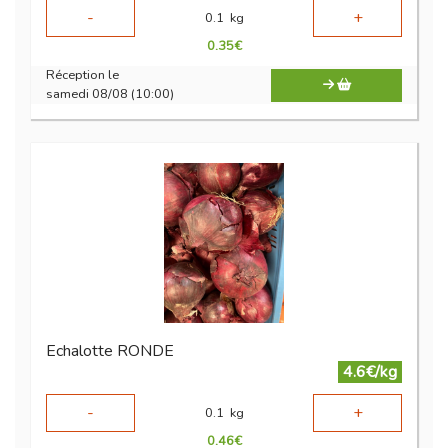
-
+
0.1
kg
0.35
€
Réception le
samedi 08/08 (10:00)
Echalotte RONDE
4.6€/kg
-
+
0.1
kg
0.46
€