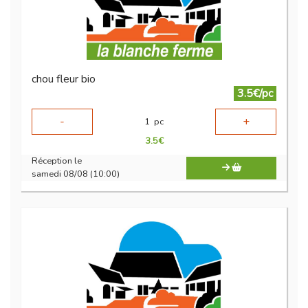
chou fleur bio
3.5€/pc
-
+
1
pc
3.5
€
Réception le
samedi 08/08 (10:00)