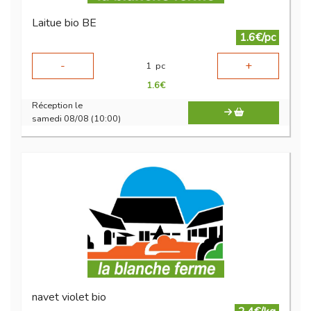
Laitue bio BE
1.6€/pc
-
+
1
pc
1.6
€
Réception le
samedi 08/08 (10:00)
navet violet bio