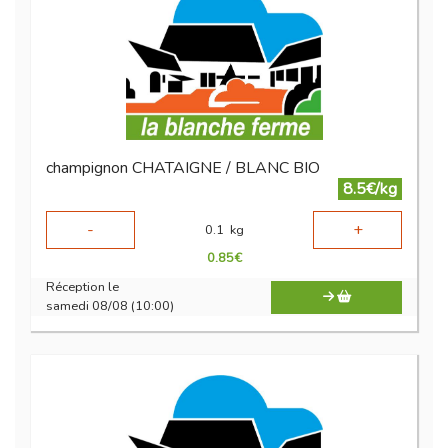
champignon CHATAIGNE / BLANC BIO
8.5€/kg
-
+
0.1
kg
0.85
€
Réception le
samedi 08/08 (10:00)