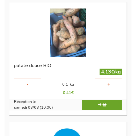
patate douce BIO
4.13€/kg
-
+
0.1
kg
0.41
€
Réception le
samedi 08/08 (10:00)