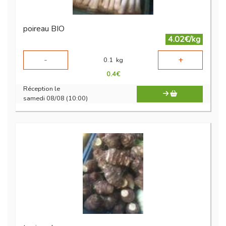
poireau BIO
4.02€/kg
-
+
0.1
kg
0.4
€
Réception le
samedi 08/08 (10:00)