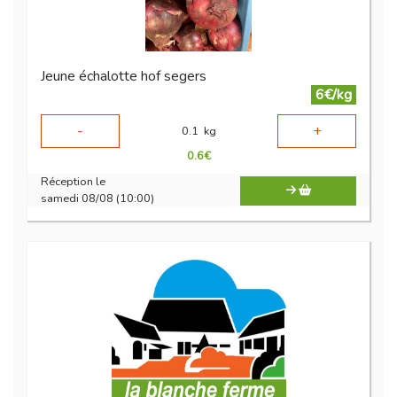
Jeune échalotte hof segers
6€/kg
-
+
0.1
kg
0.6
€
Réception le
samedi 08/08 (10:00)