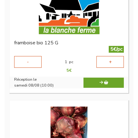
framboise bio 125 G
5€/pc
-
+
1
pc
5
€
Réception le
samedi 08/08 (10:00)