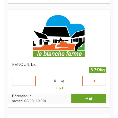
FENOUIL bio
3.7€/kg
-
+
0.1
kg
0.37
€
Réception le
samedi 08/08 (10:00)