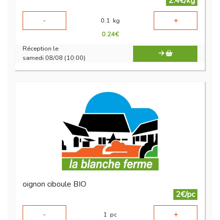
2.4€/kg
-
+
0.1
kg
0.24
€
Réception le
samedi 08/08 (10:00)
oignon ciboule BIO
2€/pc
-
+
1
pc