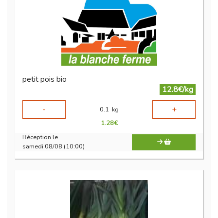
petit pois bio
12.8€/kg
-
+
0.1
kg
1.28
€
Réception le
samedi 08/08 (10:00)