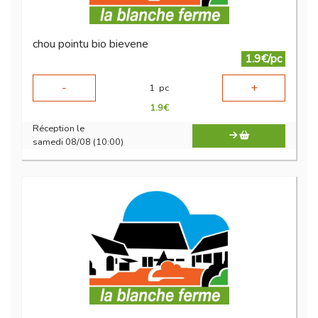
chou pointu bio bievene
1.9€/pc
-
+
1
pc
1.9
€
Réception le
samedi 08/08 (10:00)