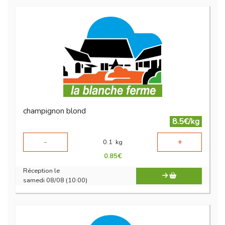
champignon blond
8.5€/kg
-
+
0.1
kg
0.85
€
Réception le
samedi 08/08 (10:00)