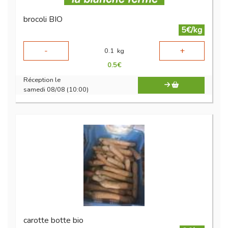
brocoli BIO
5€/kg
-
+
0.1
kg
0.5
€
Réception le
samedi 08/08 (10:00)
carotte botte bio