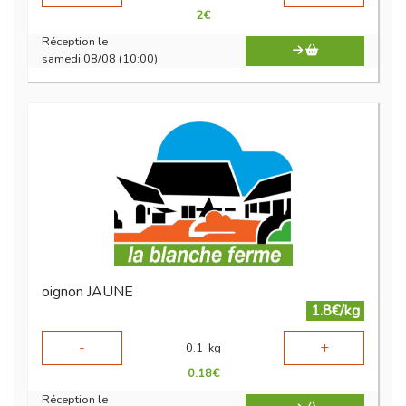
2
€
Réception le
samedi 08/08 (10:00)
oignon JAUNE
1.8€/kg
-
+
0.1
kg
0.18
€
Réception le