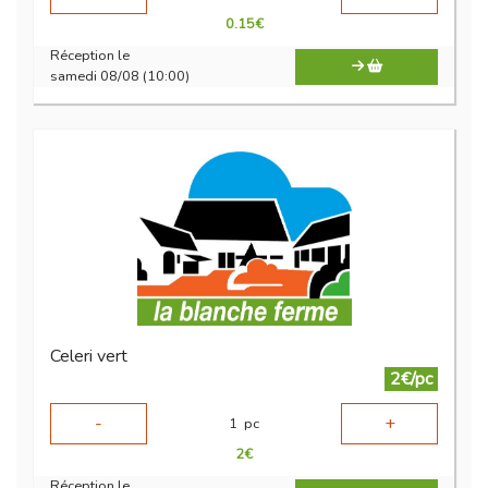
0.15
€
Réception le
samedi 08/08 (10:00)
Celeri vert
2€/pc
-
+
1
pc
2
€
Réception le