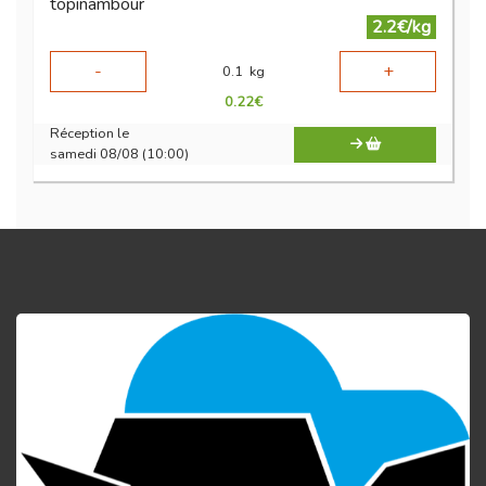
topinambour
2.2€/kg
-
+
0.1
kg
0.22
€
Réception le
samedi 08/08 (10:00)