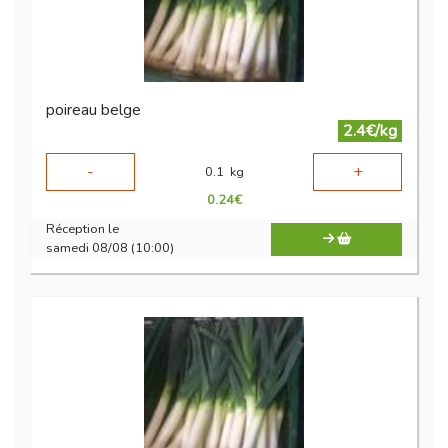
poireau belge
2.4€/kg
-
+
0.1
kg
0.24
€
Réception le
samedi 08/08 (10:00)