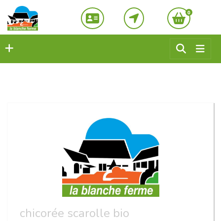
0
chicorée scarolle bio