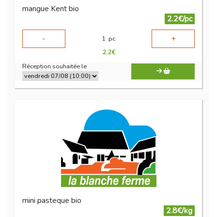
mangue Kent bio
2.2€/pc
-
+
1
pc
2.2
€
Réception souhaitée le
mini pasteque bio
2.8€/kg