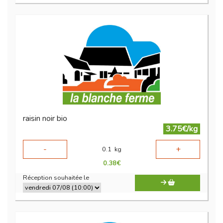
raisin noir bio
3.75€/kg
-
+
0.1
kg
0.38
€
Réception souhaitée le