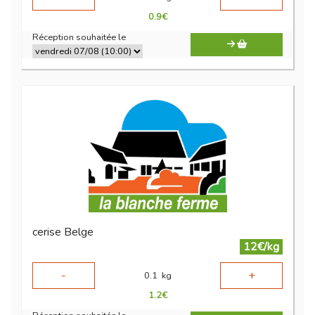
0.9
€
Réception souhaitée le
cerise Belge
12€/kg
-
+
0.1
kg
1.2
€