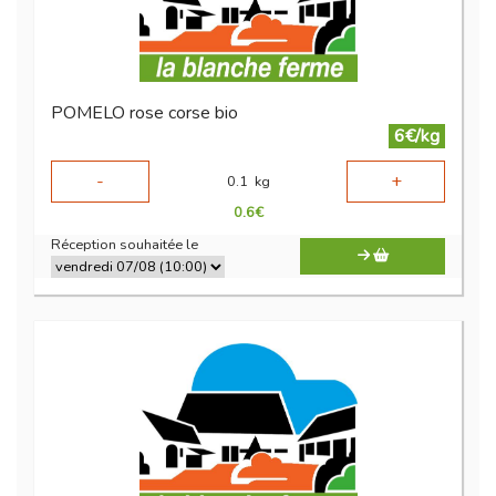
POMELO rose corse bio
6€/kg
-
+
0.1
kg
0.6
€
Réception souhaitée le