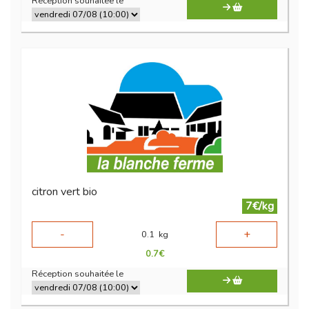
Réception souhaitée le
citron vert bio
7€/kg
-
+
0.1
kg
0.7
€
Réception souhaitée le