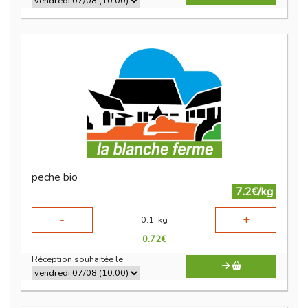
peche bio
7.2€/kg
-
+
0.1
kg
0.72
€
Réception souhaitée le