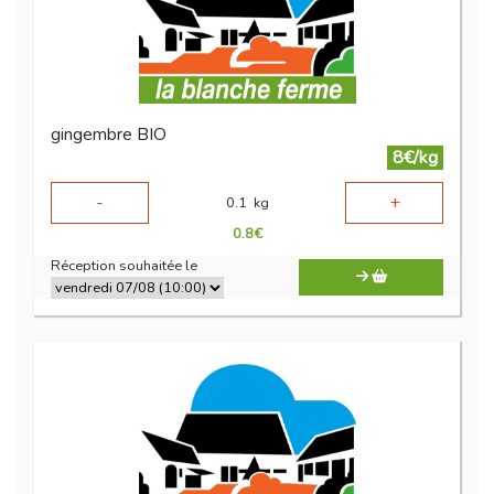
gingembre BIO
8€/kg
-
+
0.1
kg
0.8
€
Réception souhaitée le