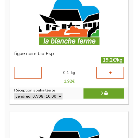
figue noire bio Esp
19.2€/kg
-
+
0.1
kg
1.92
€
Réception souhaitée le