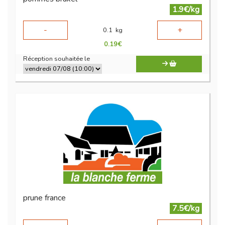
1.9€/kg
-
+
0.1
kg
0.19
€
Réception souhaitée le
prune france
7.5€/kg