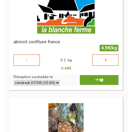
abricot confiture france
4.9€/kg
-
+
0.1
kg
0.49
€
Réception souhaitée le