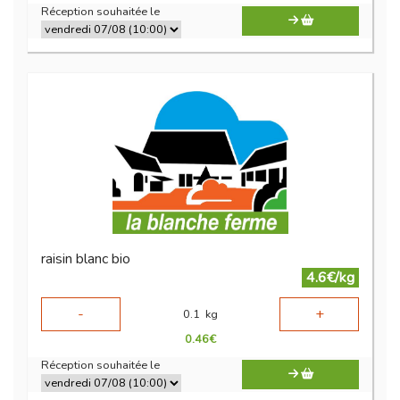
Réception souhaitée le
raisin blanc bio
4.6€/kg
-
+
0.1
kg
0.46
€
Réception souhaitée le