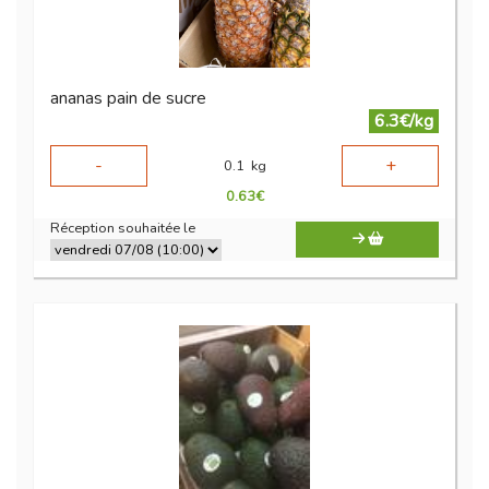
ananas pain de sucre
6.3€/kg
-
+
0.1
kg
0.63
€
Réception souhaitée le