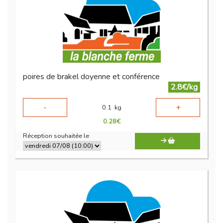
poires de brakel doyenne et conférence
2.8€/kg
-
+
0.1
kg
0.28
€
Réception souhaitée le