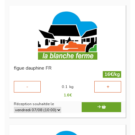
figue dauphine FR
16€/kg
-
+
0.1
kg
1.6
€
Réception souhaitée le