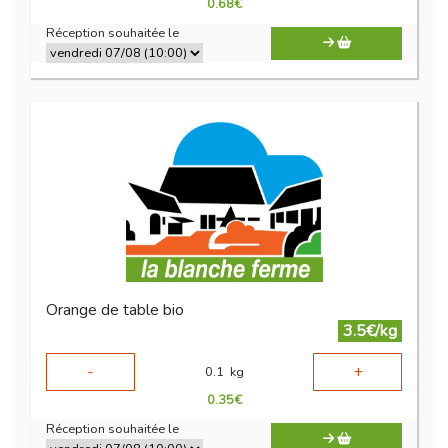
0.68
€
Réception souhaitée le
Orange de table bio
3.5€/kg
-
+
0.1
kg
0.35
€
Réception souhaitée le