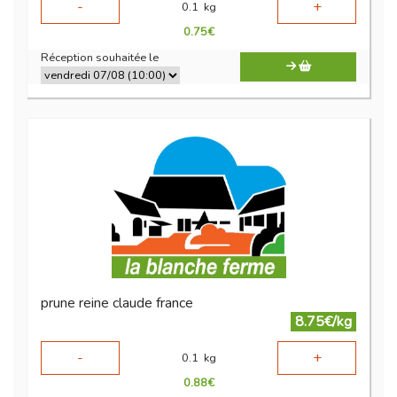
-
+
0.1
kg
0.75
€
Réception souhaitée le
prune reine claude france
8.75€/kg
-
+
0.1
kg
0.88
€