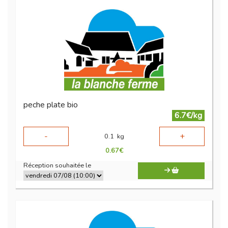
peche plate bio
6.7€/kg
-
+
0.1
kg
0.67
€
Réception souhaitée le