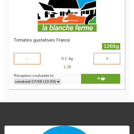
Tomates gustatives France
12€/kg
-
+
0.1
kg
1.2
€
Réception souhaitée le