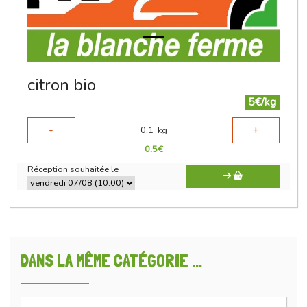
citron bio
5€/kg
-
+
0.1
kg
0.5
€
Réception souhaitée le
DANS LA MÊME CATÉGORIE ...