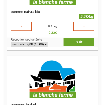
pomme natyra bio
3.3€/kg
-
+
0.1
kg
0.33
€
Réception souhaitée le
pommes brakel