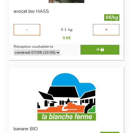
avocat bio HASS
6€/kg
-
+
0.1
kg
0.6
€
Réception souhaitée le
banane BIO