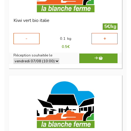
Kiwi vert bio italie
5€/kg
-
+
0.1
kg
0.5
€
Réception souhaitée le