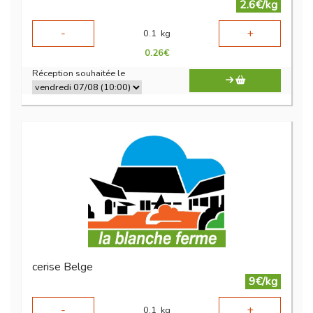
2.6€/kg
-
+
0.1
kg
0.26
€
Réception souhaitée le
cerise Belge
9€/kg
-
+
0.1
kg