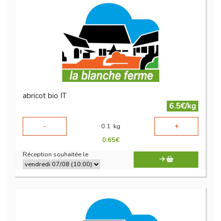
abricot bio IT
6.5€/kg
-
+
0.1
kg
0.65
€
Réception souhaitée le