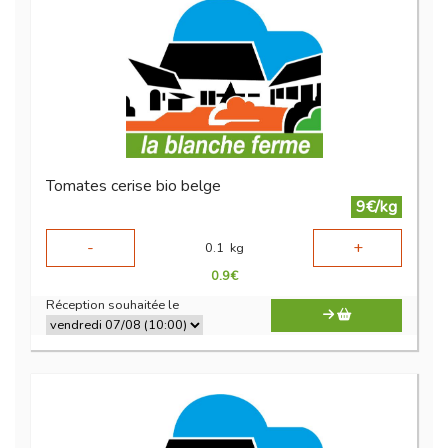
Tomates cerise bio belge
9€/kg
-
+
0.1
kg
0.9
€
Réception souhaitée le