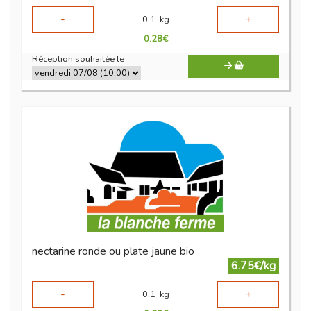
-
+
0.1
kg
0.28
€
Réception souhaitée le
nectarine ronde ou plate jaune bio
6.75€/kg
-
+
0.1
kg