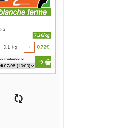
bio
7.2€/kg
0.1
kg
+
0.72
€
n souhaitée le