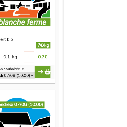
vert bio
7€/kg
0.1
kg
+
0.7
€
n souhaitée le
endredi 07/08 (10:00)