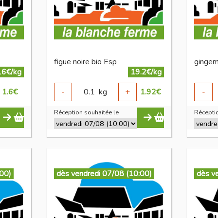
figue noire bio Esp
gingem
16€/kg
19.2€/kg
1.6
€
-
0.1
kg
+
1.92
€
-
Réception souhaitée le
Réceptio
:00)
dès vendredi 07/08 (10:00)
dès v