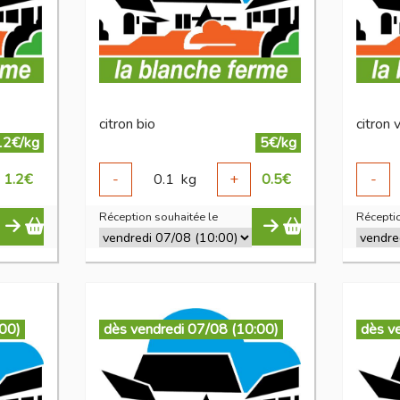
citron bio
citron 
12€/kg
5€/kg
1.2
€
-
0.1
kg
+
0.5
€
-
Réception souhaitée le
Réceptio
:00)
dès vendredi 07/08 (10:00)
dès v