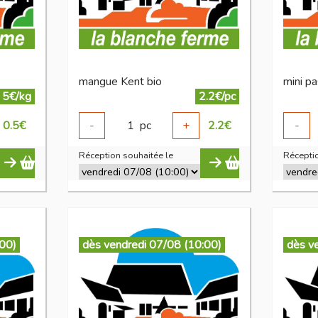
mangue Kent bio
mini p
5€/kg
2.2€/pc
0.5
€
-
1
pc
+
2.2
€
-
Réception souhaitée le
Réceptio
:00)
dès vendredi 07/08 (10:00)
dès v