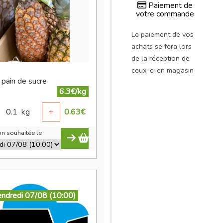
Paiement de
votre commande
Le paiement de vos
achats se fera lors
de la réception de
ceux-ci en magasin
 pain de sucre
6.3€/kg
0.1
kg
+
0.63
€
n souhaitée le
endredi 07/08 (10:00)