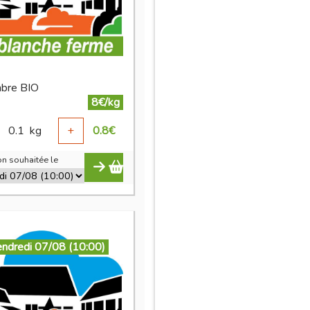
bre BIO
8€/kg
0.1
kg
+
0.8
€
n souhaitée le
endredi 07/08 (10:00)