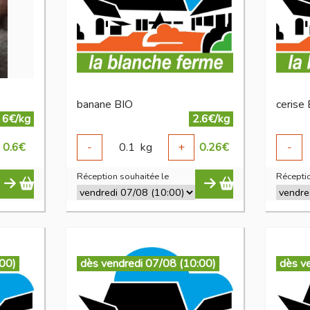
banane BIO
cerise
6€/kg
2.6€/kg
0.6
€
-
0.1
kg
+
0.26
€
-
Réception souhaitée le
Réceptio
:00)
dès vendredi 07/08 (10:00)
dès v