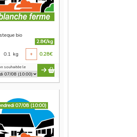
asteque bio
2.8€/kg
0.1
kg
+
0.28
€
n souhaitée le
endredi 07/08 (10:00)