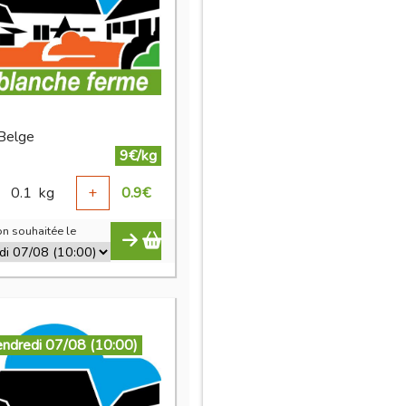
 Belge
9€/kg
0.1
kg
+
0.9
€
n souhaitée le
endredi 07/08 (10:00)