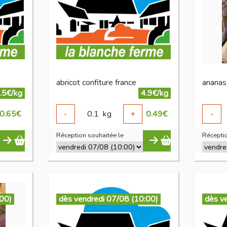
abricot confiture france
ananas
.5€/kg
4.9€/kg
0.65
€
-
0.1
kg
+
0.49
€
-
Réception souhaitée le
Réceptio
:00)
dès vendredi 07/08 (10:00)
dès v