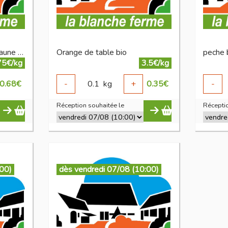
nectarine ronde ou plate jaune bio
Orange de table bio
peche 
75€/kg
3.5€/kg
0.68
€
-
0.1
kg
+
0.35
€
-
Réception souhaitée le
Réceptio
:00)
dès vendredi 07/08 (10:00)