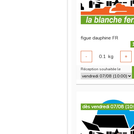
figue dauphine FR
-
0.1
kg
+
Réception souhaitée le
dès vendredi 07/08 (10