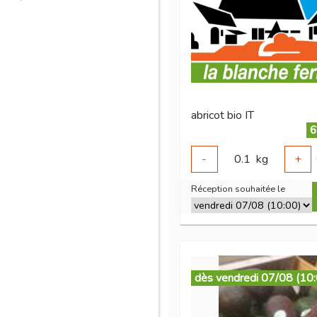
abricot bio IT
6
-
0.1
kg
+
Réception souhaitée le
dès vendredi 07/08 (10