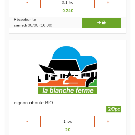
-
+
0.1
kg
0.24
€
Réception le
samedi 08/08 (10:00)
oignon ciboule BIO
2€/pc
-
+
1
pc
2
€