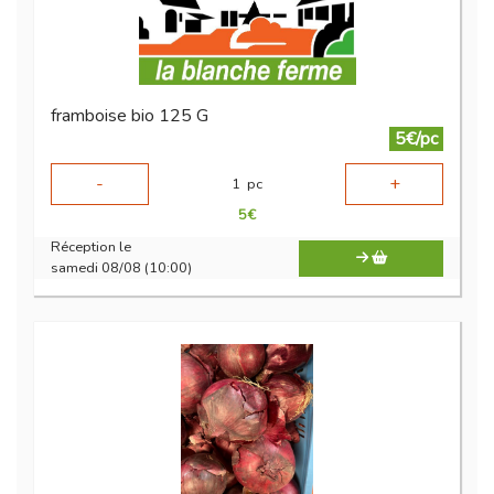
framboise bio 125 G
5€/pc
-
+
1
pc
5
€
Réception le
samedi 08/08 (10:00)