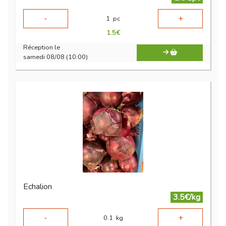
-
+
1
pc
1.5
€
Réception le
samedi 08/08 (10:00)
Echalion
3.5€/kg
-
+
0.1
kg