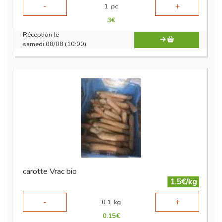
-
+
1
pc
3
€
Réception le
samedi 08/08 (10:00)
carotte Vrac bio
1.5€/kg
-
+
0.1
kg
0.15
€