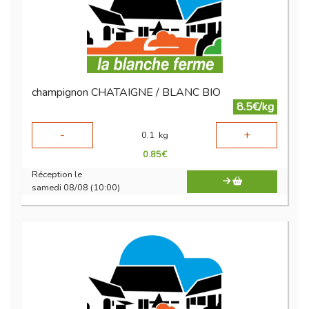
champignon CHATAIGNE / BLANC BIO
8.5€/kg
-
+
0.1
kg
0.85
€
Réception le
samedi 08/08 (10:00)