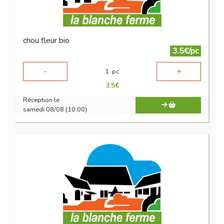
chou fleur bio
3.5€/pc
-
+
1
pc
3.5
€
Réception le
samedi 08/08 (10:00)