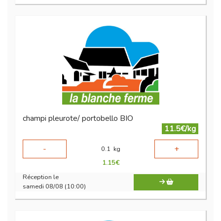
champi pleurote/ portobello BIO
11.5€/kg
-
+
0.1
kg
1.15
€
Réception le
samedi 08/08 (10:00)