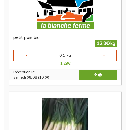
petit pois bio
12.8€/kg
-
+
0.1
kg
1.28
€
Réception le
samedi 08/08 (10:00)