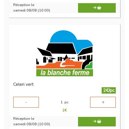
Réception le
samedi 08/08 (10:00)
Celeri vert
2€/pc
-
+
1
pc
2
€
Réception le
samedi 08/08 (10:00)