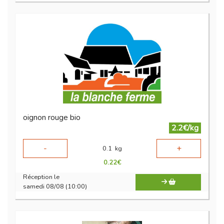
oignon rouge bio
2.2€/kg
-
+
0.1
kg
0.22
€
Réception le
samedi 08/08 (10:00)