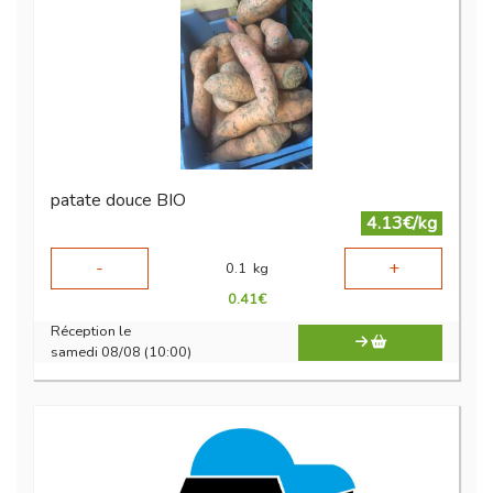
patate douce BIO
4.13€/kg
-
+
0.1
kg
0.41
€
Réception le
samedi 08/08 (10:00)