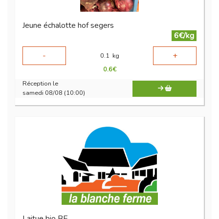
Jeune échalotte hof segers
6€/kg
-
+
0.1
kg
0.6
€
Réception le
samedi 08/08 (10:00)
Laitue bio BE