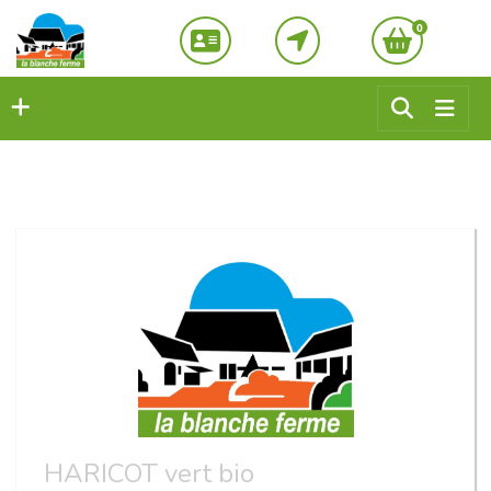
0
HARICOT vert bio