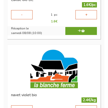
1.6€/pc
-
+
1
pc
1.6
€
Réception le
samedi 08/08 (10:00)
navet violet bio
2.4€/kg