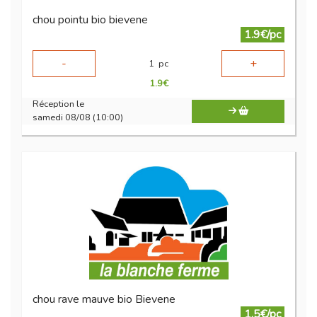
chou pointu bio bievene
1.9€/pc
-
+
1
pc
1.9
€
Réception le
samedi 08/08 (10:00)
chou rave mauve bio Bievene
1.5€/pc