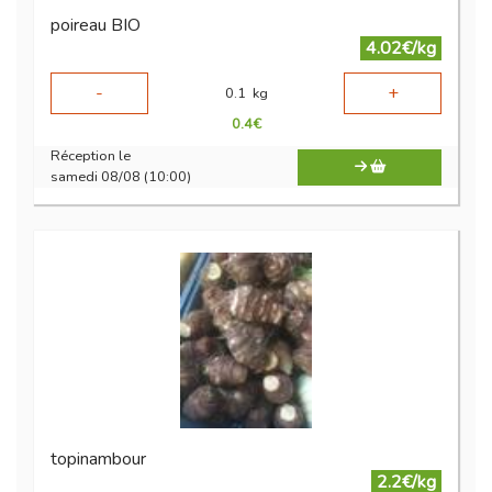
poireau BIO
4.02€/kg
-
+
0.1
kg
0.4
€
Réception le
samedi 08/08 (10:00)
topinambour
2.2€/kg