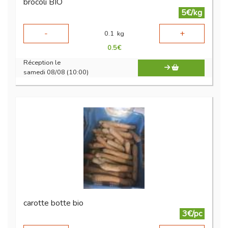
brocoli BIO
5€/kg
-
+
0.1
kg
0.5
€
Réception le
samedi 08/08 (10:00)
carotte botte bio
3€/pc