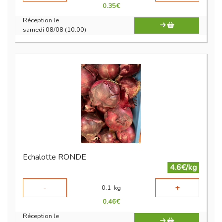
0.35
€
Réception le
samedi 08/08 (10:00)
Echalotte RONDE
4.6€/kg
-
+
0.1
kg
0.46
€
Réception le