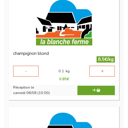
champignon blond
8.5€/kg
-
+
0.1
kg
0.85
€
Réception le
samedi 08/08 (10:00)