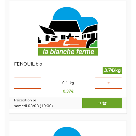
FENOUIL bio
3.7€/kg
-
+
0.1
kg
0.37
€
Réception le
samedi 08/08 (10:00)