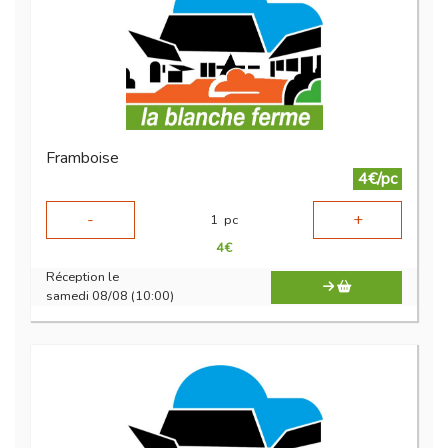
Framboise
4€/pc
-
+
1
pc
4
€
Réception le
samedi 08/08 (10:00)