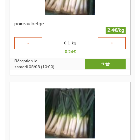
poireau belge
2.4€/kg
-
+
0.1
kg
0.24
€
Réception le
samedi 08/08 (10:00)