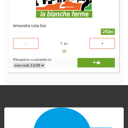
limonata cola bio
2€/pc
-
+
1
pc
2
€
Réception souhaitée le