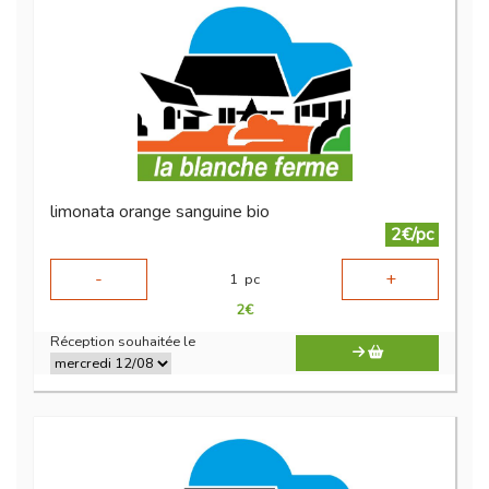
limonata orange sanguine bio
2€/pc
-
+
1
pc
2
€
Réception souhaitée le