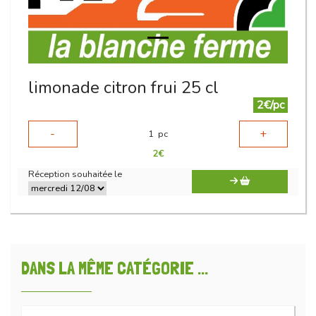
limonade citron frui 25 cl
2€/pc
-
+
1
pc
2
€
Réception souhaitée le
DANS LA MÊME CATÉGORIE ...