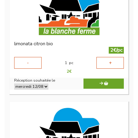
limonata citron bio
2€/pc
-
+
1
pc
2
€
Réception souhaitée le