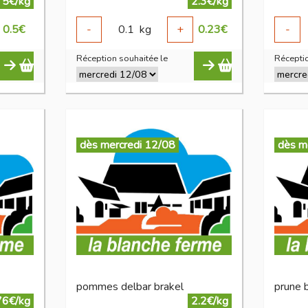
5€/kg
2.3€/kg
0.5
€
-
0.1
kg
+
0.23
€
-
Réception souhaitée le
Réceptio
dès mercredi 12/08
dès m
pommes delbar brakel
prune 
76€/kg
2.2€/kg