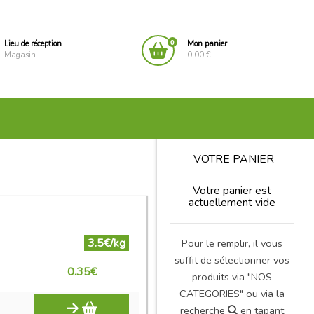
0
Lieu de réception
Mon panier
Magasin
0.00 €
VOTRE PANIER
Votre panier est
actuellement vide
3.5€/kg
Pour le remplir, il vous
suffit de sélectionner vos
0.35
€
produits via "NOS
CATEGORIES" ou via la
recherche
en tapant