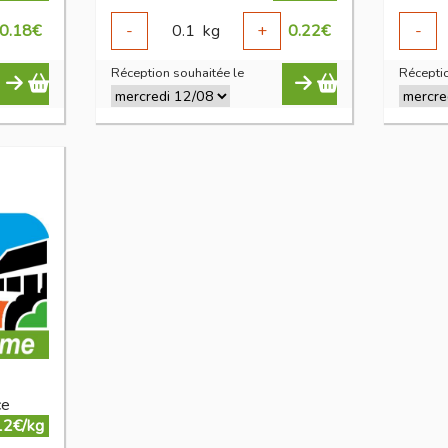
0.18
€
-
0.1
kg
+
0.22
€
-
Réception souhaitée le
Réceptio
ce
12€/kg