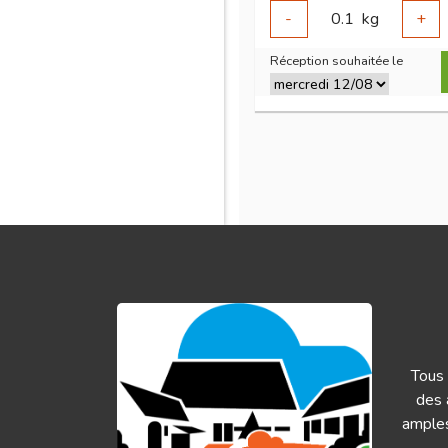
-
0.1
kg
+
Réception souhaitée le
Tous 
des 
amples