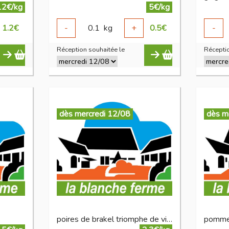
12€/kg
5€/kg
1.2
€
-
0.1
kg
+
0.5
€
-
Réception souhaitée le
Réceptio
dès mercredi 12/08
dès m
poires de brakel triomphe de vienne
pommes