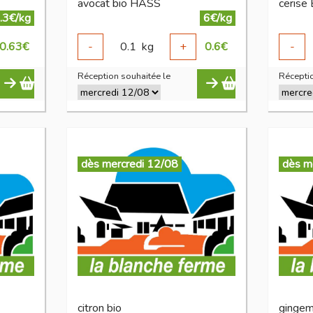
avocat bio HASS
cerise
.3€/kg
6€/kg
0.63
€
-
0.1
kg
+
0.6
€
-
Réception souhaitée le
Réceptio
dès mercredi 12/08
dès m
citron bio
gingem