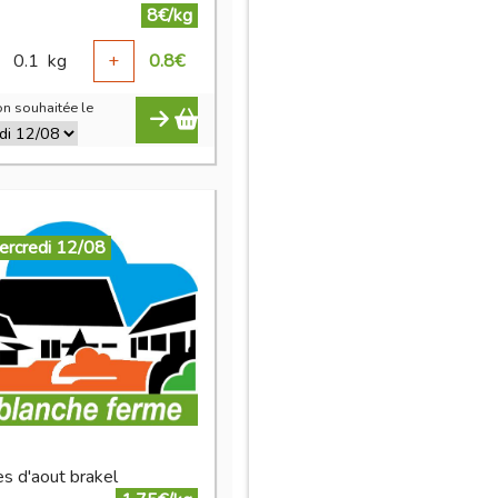
8€/kg
0.1
kg
+
0.8
€
n souhaitée le
ercredi 12/08
 d'aout brakel