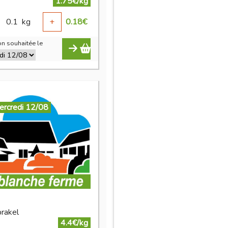
1.75€/kg
0.1
kg
+
0.18
€
n souhaitée le
ercredi 12/08
brakel
4.4€/kg