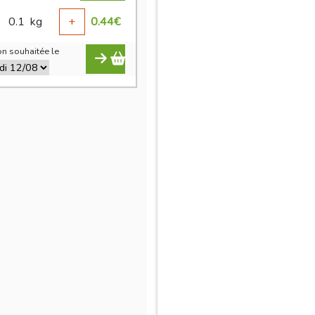
0.1
kg
+
0.44
€
n souhaitée le