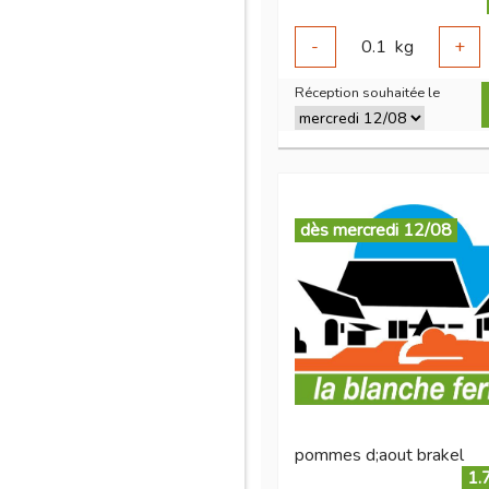
-
0.1
kg
+
Réception souhaitée le
dès mercredi 12/08
pommes d;aout brakel
1.