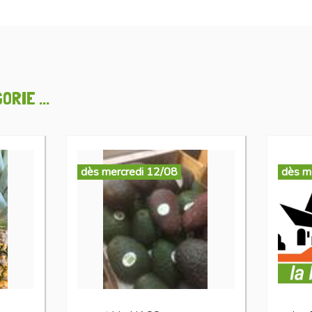
RIE ...
dès mercredi 12/08
dès m