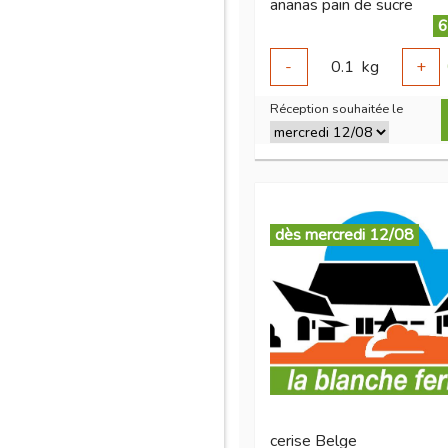
ananas pain de sucre
6
-
0.1
kg
+
Réception souhaitée le
dès mercredi 12/08
cerise Belge