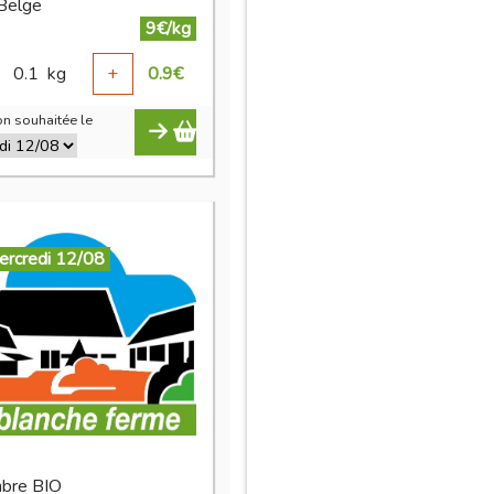
 Belge
9€/kg
0.1
kg
+
0.9
€
n souhaitée le
ercredi 12/08
bre BIO