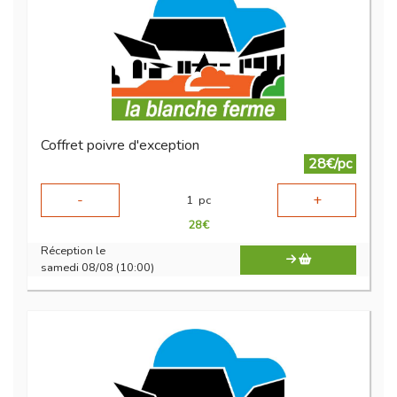
Coffret poivre d'exception
28€/pc
-
+
1
pc
28
€
Réception le
samedi 08/08 (10:00)