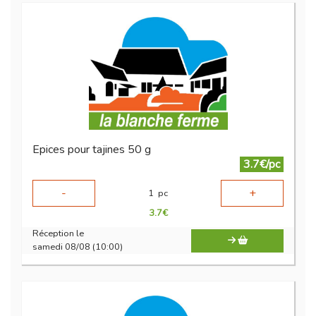
Epices pour tajines 50 g
3.7€/pc
-
+
1
pc
3.7
€
Réception le
samedi 08/08 (10:00)