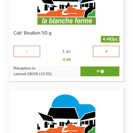
Cub' Bouillon 50 g
4.4€/pc
-
+
1
pc
4.4
€
Réception le
samedi 08/08 (10:00)