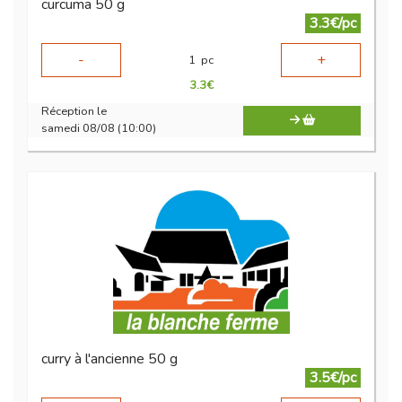
curcuma 50 g
3.3€/pc
-
+
1
pc
3.3
€
Réception le
samedi 08/08 (10:00)
curry à l'ancienne 50 g
3.5€/pc