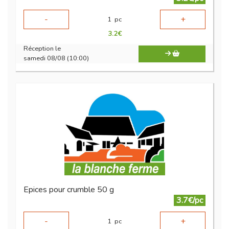
-
+
1
pc
3.2
€
Réception le
samedi 08/08 (10:00)
Epices pour crumble 50 g
3.7€/pc
-
+
1
pc