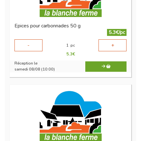
Epices pour carbonnades 50 g
5.3€/pc
-
+
1
pc
5.3
€
Réception le
samedi 08/08 (10:00)