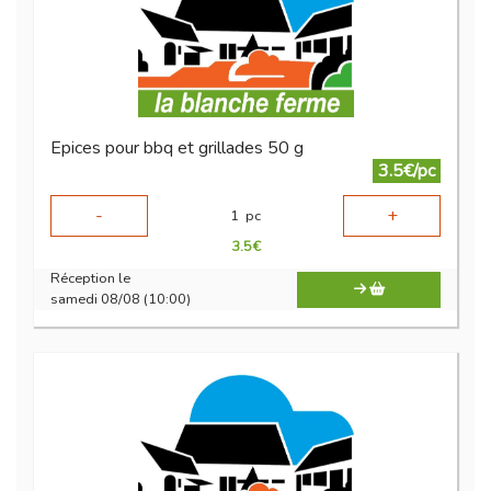
Epices pour bbq et grillades 50 g
3.5€/pc
-
+
1
pc
3.5
€
Réception le
samedi 08/08 (10:00)