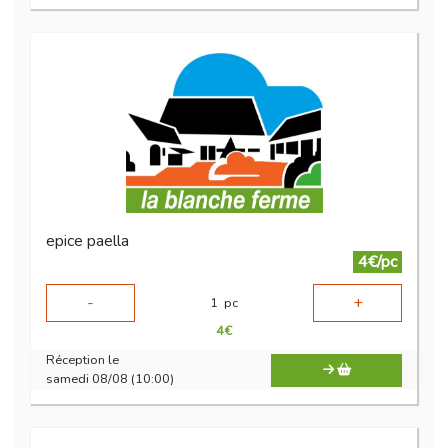
epice paella
4€/pc
-
+
1
pc
4
€
Réception le
samedi 08/08 (10:00)