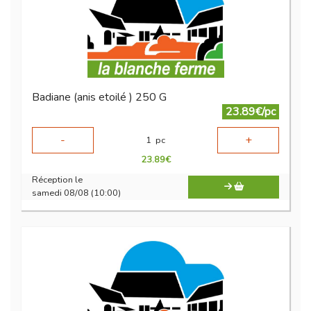
Badiane (anis etoilé ) 250 G
23.89€/pc
-
+
1
pc
23.89
€
Réception le
samedi 08/08 (10:00)