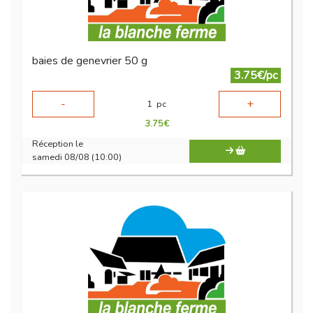
baies de genevrier 50 g
3.75€/pc
-
+
1
pc
3.75
€
Réception le
samedi 08/08 (10:00)