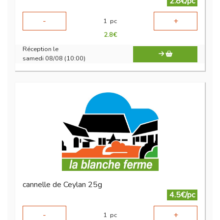
2.8€/pc
-
+
1
pc
2.8
€
Réception le
samedi 08/08 (10:00)
cannelle de Ceylan 25g
4.5€/pc
-
+
1
pc