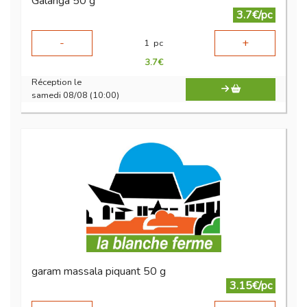
Galanga 50 g
3.7€/pc
-
+
1
pc
3.7
€
Réception le
samedi 08/08 (10:00)
garam massala piquant 50 g
3.15€/pc