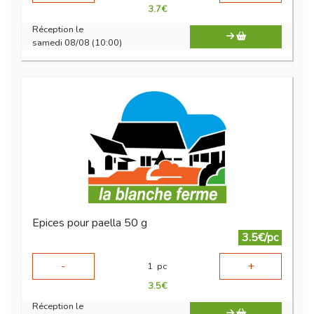
3.7
€
Réception le
samedi 08/08 (10:00)
Epices pour paella 50 g
3.5€/pc
-
+
1
pc
3.5
€
Réception le