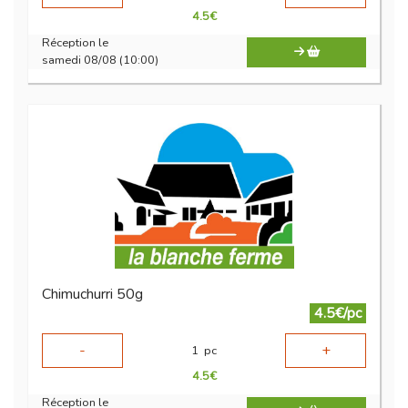
4.5
€
Réception le
samedi 08/08 (10:00)
Chimuchurri 50g
4.5€/pc
-
+
1
pc
4.5
€
Réception le