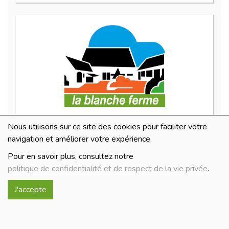
Mélange 3 poivres 50 g
Nous utilisons sur ce site des cookies pour faciliter votre
4.4€/pc
navigation et améliorer votre expérience.
-
+
1
pc
Pour en savoir plus, consultez notre
4.4
€
politique de confidentialité et de respect de la vie privée
.
Réception le
J'accepte
samedi 08/08 (10:00)