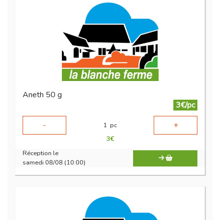
Aneth 50 g
3€/pc
-
+
1
pc
3
€
Réception le
samedi 08/08 (10:00)