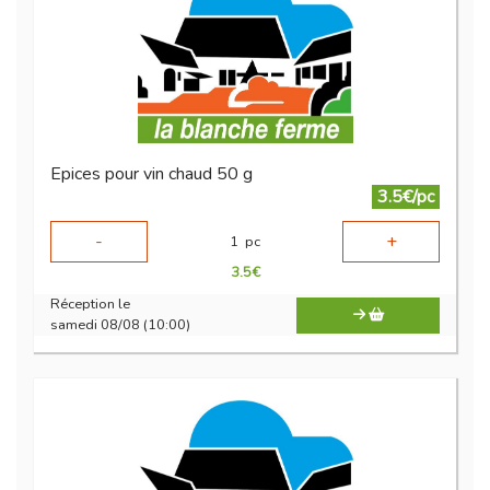
Epices pour vin chaud 50 g
3.5€/pc
-
+
1
pc
3.5
€
Réception le
samedi 08/08 (10:00)