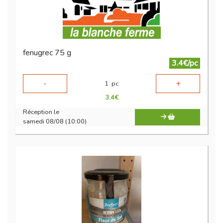
fenugrec 75 g
3.4€/pc
-
+
1
pc
3.4
€
Réception le
samedi 08/08 (10:00)