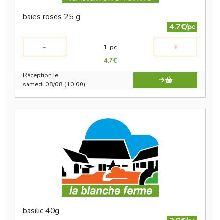
baies roses 25 g
4.7€/pc
-
+
1
pc
4.7
€
Réception le
samedi 08/08 (10:00)
basilic 40g