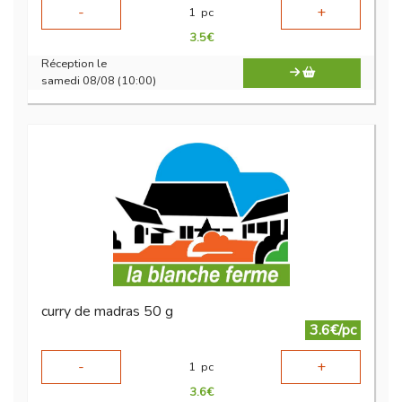
-
+
1
pc
3.5
€
Réception le
samedi 08/08 (10:00)
curry de madras 50 g
3.6€/pc
-
+
1
pc
3.6
€