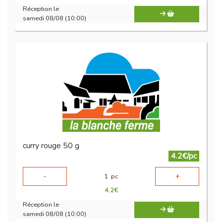
Réception le
samedi 08/08 (10:00)
curry rouge 50 g
4.2€/pc
-
+
1
pc
4.2
€
Réception le
samedi 08/08 (10:00)