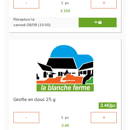
-
+
1
pc
3.15
€
Réception le
samedi 08/08 (10:00)
Girofle en clous 25 g
3.4€/pc
-
+
1
pc
3.4
€