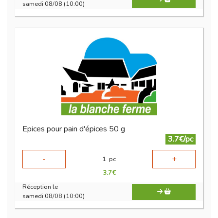
samedi 08/08 (10:00)
Epices pour pain d'épices 50 g
3.7€/pc
-
+
1
pc
3.7
€
Réception le
samedi 08/08 (10:00)