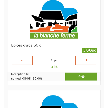
Epices gyros 50 g
3.8€/pc
-
+
1
pc
3.8
€
Réception le
samedi 08/08 (10:00)