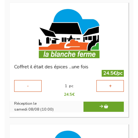
Coffret il était des épices ...une fois
24.5€/pc
-
+
1
pc
24.5
€
Réception le
samedi 08/08 (10:00)