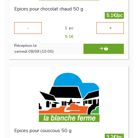
Epices pour chocolat chaud 50 g
5.1€/pc
-
+
1
pc
5.1
€
Réception le
samedi 08/08 (10:00)
Epices pour couscous 50 g
3.2€/pc