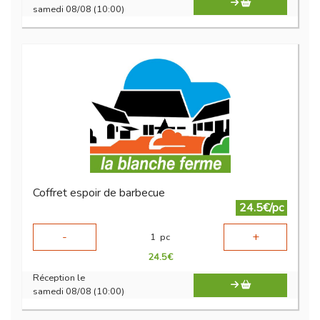
samedi 08/08 (10:00)
Coffret espoir de barbecue
24.5€/pc
-
+
1
pc
24.5
€
Réception le
samedi 08/08 (10:00)