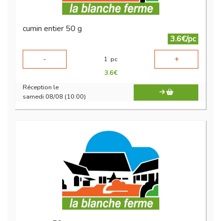
cumin entier 50 g
3.6€/pc
-
+
1
pc
3.6
€
Réception le
samedi 08/08 (10:00)