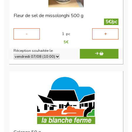
Fleur de sel de missolonghi 500 g
5€/pc
-
+
1
pc
5
€
Réception souhaitée le