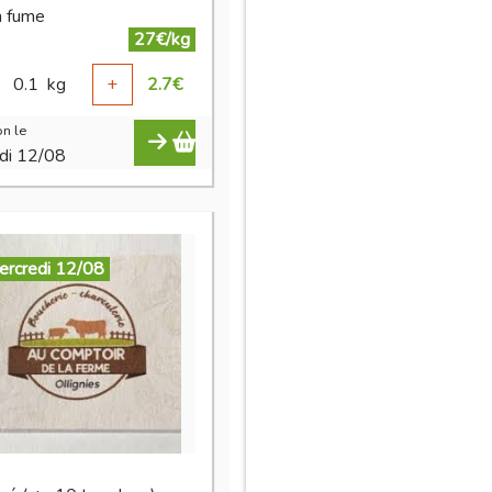
n fume
27€/kg
0.1
kg
+
2.7
€
n le
di 12/08
ercredi 12/08