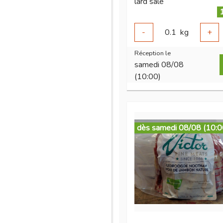
lard salé
-
0.1
kg
+
Réception le
samedi 08/08
(10:00)
dès samedi 08/08 (10:0