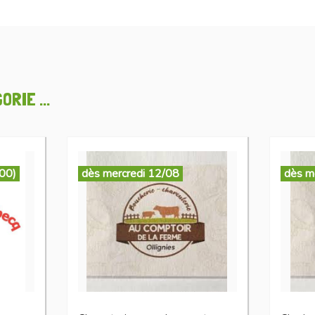
RIE ...
:00)
dès mercredi 12/08
dès m