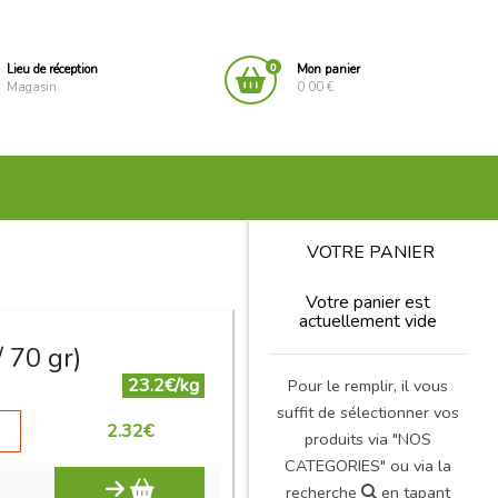
0
Lieu de réception
Mon panier
Magasin
0.00 €
VOTRE PANIER
Votre panier est
actuellement vide
 70 gr)
23.2€/kg
Pour le remplir, il vous
suffit de sélectionner vos
2.32
€
produits via "NOS
CATEGORIES" ou via la
recherche
en tapant