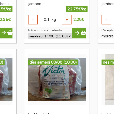
ches )
jambon
jambo
.5€/kg
22.75€/kg
2.95
€
-
0.1
kg
+
2.28
€
-
Réception souhaitée le
Réceptio
mercre
0)
dès samedi 08/08 (10:00)
dès m