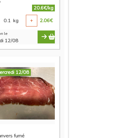
o
20.6€/kg
0.1
kg
+
2.06
€
n le
di 12/08
ercredi 12/08
'anvers fumé