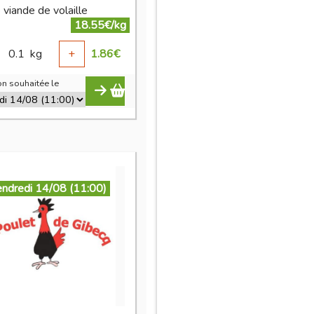
 viande de volaille
18.55€/kg
0.1
kg
+
1.86
€
n souhaitée le
endredi 14/08 (11:00)