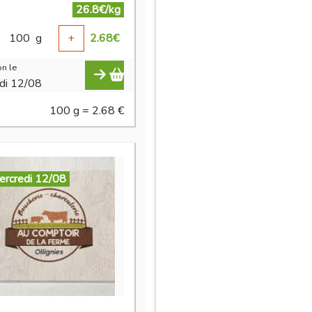
26.8€/kg
100
g
+
2.68
€
n le
di 12/08
100 g = 2.68 €
ercredi 12/08