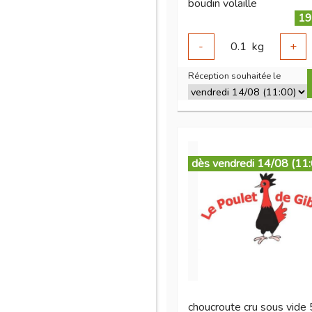
boudin volaille
19
-
0.1
kg
+
Réception souhaitée le
dès vendredi 14/08 (11
choucroute cru sous vide