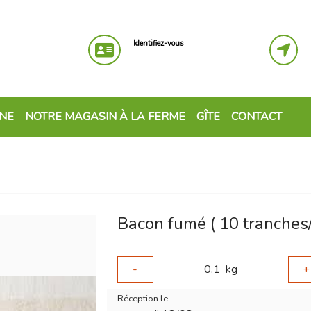
Identifiez-vous
GNE
NOTRE MAGASIN À LA FERME
GÎTE
CONTACT
Bacon fumé ( 10 tranches/
-
0.1
kg
+
Réception le