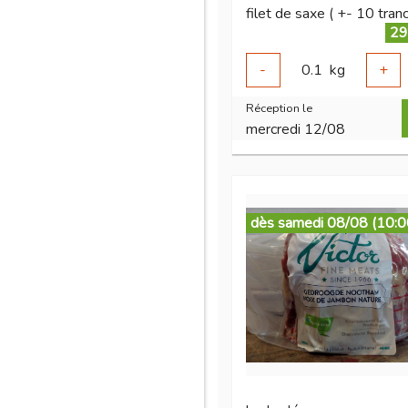
filet de saxe ( +- 10 tran
29
-
0.1
kg
+
Réception le
mercredi 12/08
dès samedi 08/08 (10:0