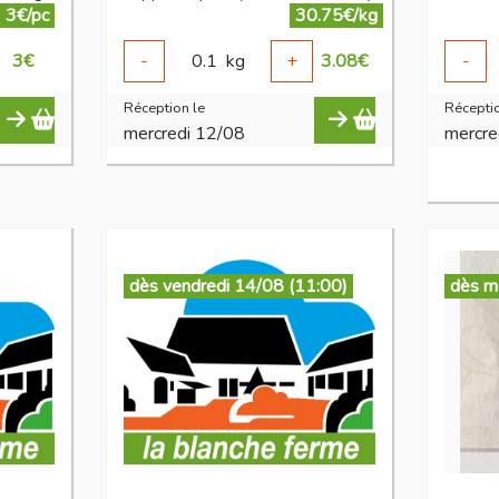
3€/pc
30.75€/kg
3
€
-
0.1
kg
+
3.08
€
-
Réception le
Réceptio
mercredi 12/08
mercre
dès vendredi 14/08 (11:00)
dès m