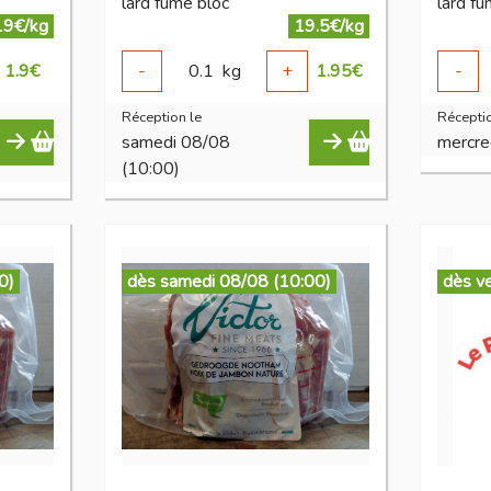
lard fumé bloc
lard fu
19€/kg
19.5€/kg
1.9
€
-
0.1
kg
+
1.95
€
-
Réception le
Réceptio
samedi 08/08
mercre
(10:00)
0)
dès samedi 08/08 (10:00)
dès v