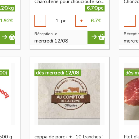
Charcuterie pour choucroute sous vide (+- 500 g)
Choriz
.2€/kg
6.7€/pc
1.92
€
-
1
pc
+
6.7
€
-
Réception le
Réceptio
mercredi 12/08
mercre
:00)
dès mercredi 12/08
dès m
 500 g
coppa de porc ( +- 10 tranches )
filet d