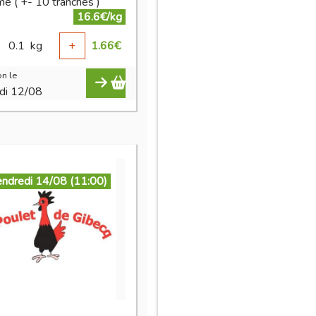
mé ( +- 10 tranches )
16.6€/kg
0.1
kg
+
1.66
€
n le
di 12/08
endredi 14/08 (11:00)