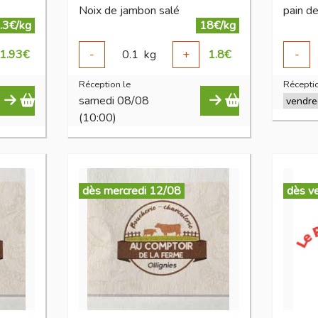
Noix de jambon salé
pain de
.3€/kg
18€/kg
1.93
€
-
0.1
kg
+
1.8
€
-
Réception le
Réceptio
samedi 08/08
(10:00)
dès mercredi 12/08
dès v