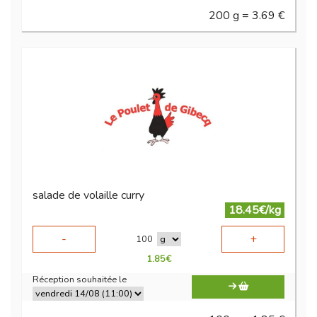
200 g = 3.69 €
salade de volaille curry
18.45€/kg
-
+
100
1.85
€
Réception souhaitée le