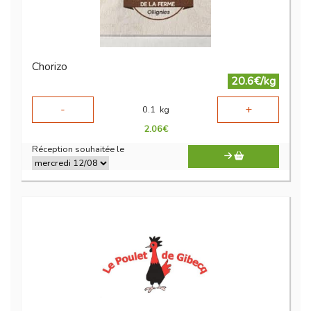
Chorizo
20.6€/kg
-
+
0.1
kg
2.06
€
Réception souhaitée le