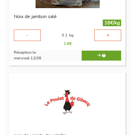
Noix de jambon salé
18€/kg
-
+
0.1
kg
1.8
€
Réception le
mercredi 12/08