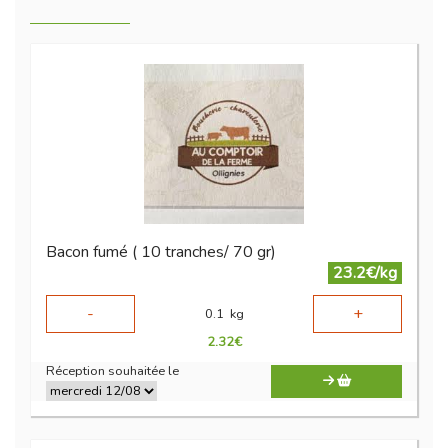
Bacon fumé ( 10 tranches/ 70 gr)
23.2€/kg
-
+
0.1
kg
2.32
€
Réception souhaitée le