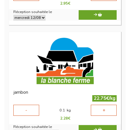
2.95
€
Réception souhaitée le
jambon
22.75€/kg
-
+
0.1
kg
2.28
€
Réception souhaitée le