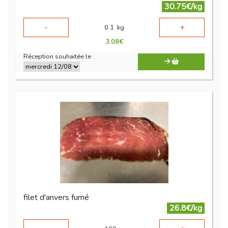
30.75€/kg
-
+
0.1
kg
3.08
€
Réception souhaitée le
filet d'anvers fumé
26.8€/kg