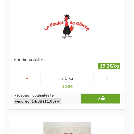
boudin volaille
19.2€/kg
-
+
0.1
kg
1.92
€
Réception souhaitée le