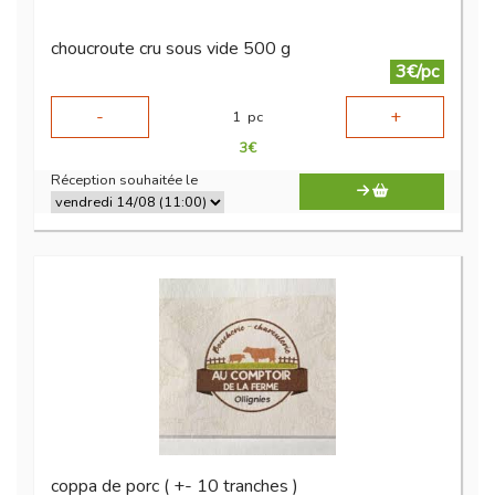
choucroute cru sous vide 500 g
3€/pc
-
+
1
pc
3
€
Réception souhaitée le
coppa de porc ( +- 10 tranches )