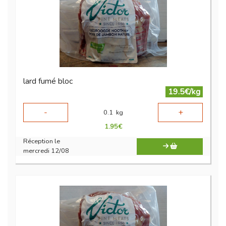
lard fumé bloc
19.5€/kg
-
+
0.1
kg
1.95
€
Réception le
mercredi 12/08