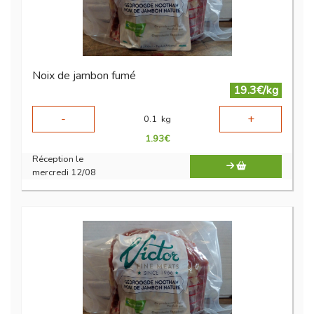
Noix de jambon fumé
19.3€/kg
-
+
0.1
kg
1.93
€
Réception le
mercredi 12/08