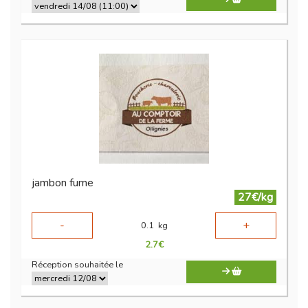
jambon fume
27€/kg
-
+
0.1
kg
2.7
€
Réception souhaitée le