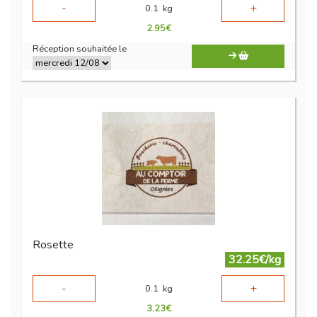
-
+
0.1
kg
2.95
€
Réception souhaitée le
Rosette
32.25€/kg
-
+
0.1
kg
3.23
€