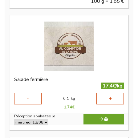
100 g = 1.85 €
Salade fermière
17.4€/kg
-
+
0.1
kg
1.74
€
Réception souhaitée le