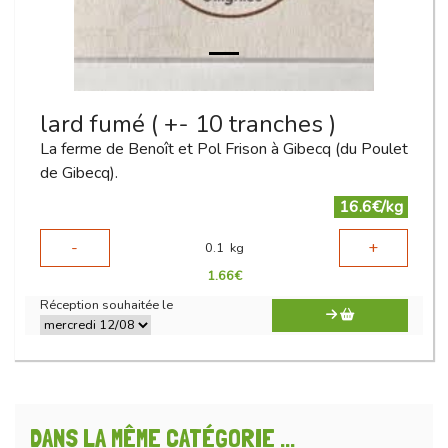
lard fumé ( +- 10 tranches )
La ferme de Benoît et Pol Frison à Gibecq (du Poulet
de Gibecq).
16.6€/kg
-
+
0.1
kg
1.66
€
Réception souhaitée le
DANS LA MÊME CATÉGORIE ...