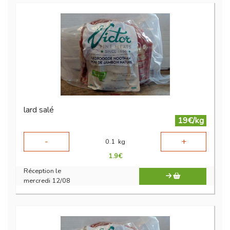
lard salé
19€/kg
-
+
0.1
kg
1.9
€
Réception le
mercredi 12/08