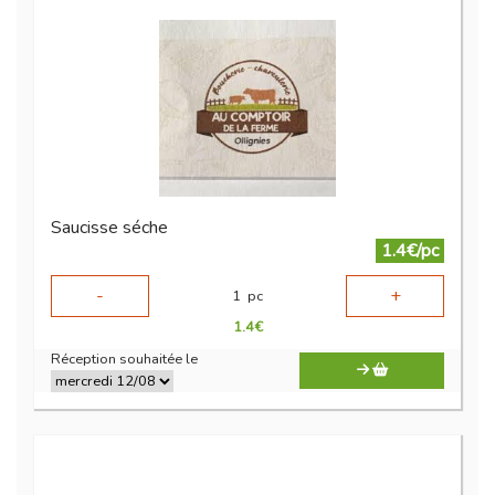
Saucisse séche
1.4€/pc
-
+
1
pc
1.4
€
Réception souhaitée le