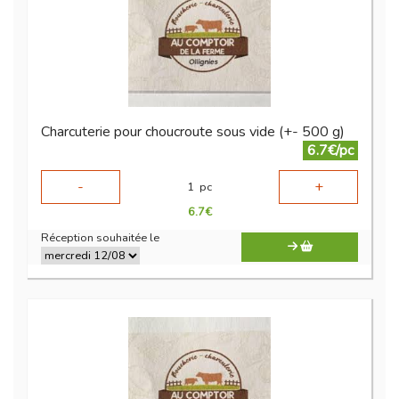
Charcuterie pour choucroute sous vide (+- 500 g)
6.7€/pc
-
+
1
pc
6.7
€
Réception souhaitée le