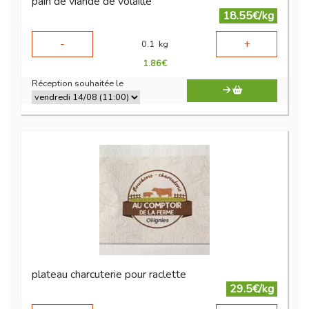
pain de viande de volaille
18.55€/kg
-
+
0.1
kg
1.86
€
Réception souhaitée le
plateau charcuterie pour raclette
29.5€/kg