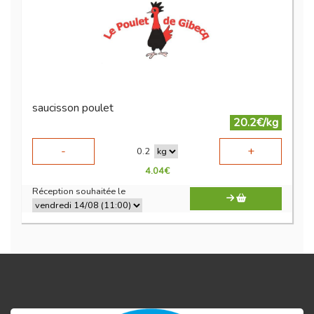
saucisson poulet
20.2€/kg
-
+
0.2
4.04
€
Réception souhaitée le