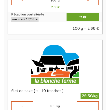
-
+
100
g
2.68
€
Réception souhaitée le
100 g = 2.68 €
filet de saxe ( +- 10 tranches )
29.5€/kg
-
+
0.1
kg