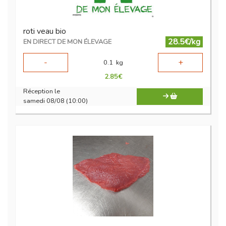
roti veau bio
28.5€/kg
EN DIRECT DE MON ÉLEVAGE
-
+
0.1
kg
2.85
€
Réception le
samedi 08/08 (10:00)