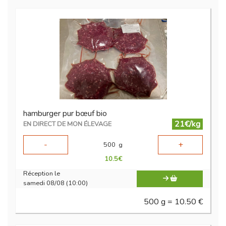
hamburger pur bœuf bio
21€/kg
EN DIRECT DE MON ÉLEVAGE
-
+
500
g
10.5
€
Réception le
samedi 08/08 (10:00)
500 g = 10.50 €