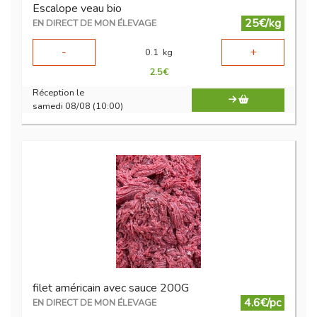
Escalope veau bio
25€/kg
EN DIRECT DE MON ÉLEVAGE
-
+
0.1
kg
2.5
€
Réception le
samedi 08/08 (10:00)
filet américain avec sauce 200G
4.6€/pc
EN DIRECT DE MON ÉLEVAGE