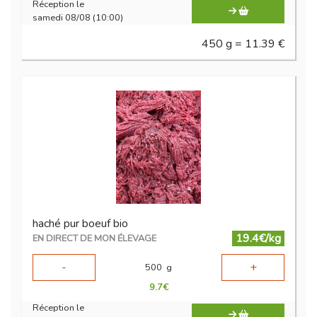
Réception le
samedi 08/08 (10:00)
450 g = 11.39 €
haché pur boeuf bio
19.4€/kg
EN DIRECT DE MON ÉLEVAGE
-
+
500
g
9.7
€
Réception le