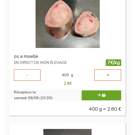
os a moelle
7€/kg
EN DIRECT DE MON ÉLEVAGE
-
+
400
g
2.8
€
Réception le
samedi 08/08 (10:00)
400 g = 2.80 €