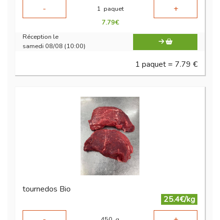
-
+
1
paquet
7.79
€
Réception le
samedi 08/08 (10:00)
1 paquet = 7.79 €
tournedos Bio
25.4€/kg
-
+
450
g