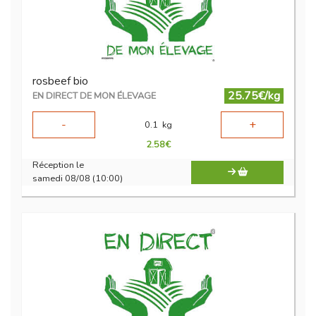
rosbeef bio
25.75€/kg
EN DIRECT DE MON ÉLEVAGE
-
+
0.1
kg
2.58
€
Réception le
samedi 08/08 (10:00)