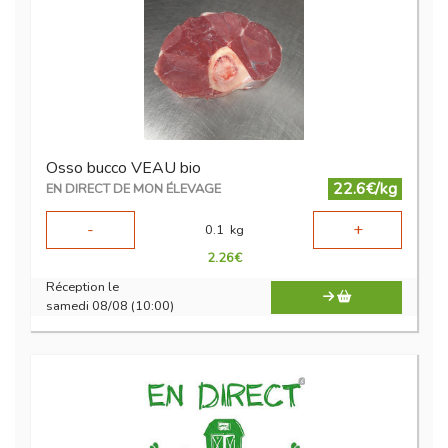
Osso bucco VEAU bio
22.6€/kg
EN DIRECT DE MON ÉLEVAGE
-
+
0.1
kg
2.26
€
Réception le
samedi 08/08 (10:00)