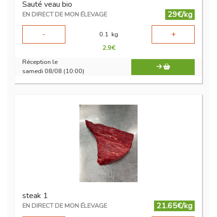
Sauté veau bio
29€/kg
EN DIRECT DE MON ÉLEVAGE
-
+
0.1
kg
2.9
€
Réception le
samedi 08/08 (10:00)
steak 1
21.65€/kg
EN DIRECT DE MON ÉLEVAGE