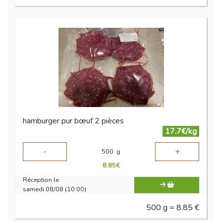
hamburger pur bœuf 2 pièces
17.7€/kg
-
+
500
g
8.85
€
Réception le
samedi 08/08 (10:00)
500 g = 8.85 €