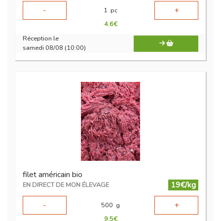
-
+
1
pc
4.6
€
Réception le
samedi 08/08 (10:00)
filet américain bio
19€/kg
EN DIRECT DE MON ÉLEVAGE
-
+
500
g
9.5
€