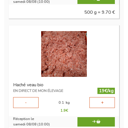
samedi 08/08 (10:00)
500 g = 9.70 €
Haché veau bio
19€/kg
EN DIRECT DE MON ÉLEVAGE
-
+
0.1
kg
1.9
€
Réception le
samedi 08/08 (10:00)