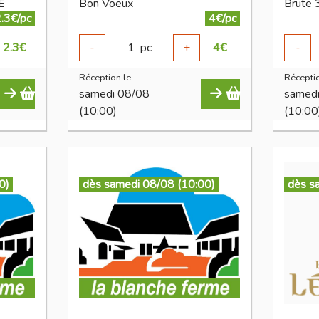
E
Bon Voeux
Brute 3
.3€/pc
4€/pc
2.3
€
-
1
pc
+
4
€
-
Réception le
Réceptio
samedi 08/08
samed
(10:00)
(10:00
0)
dès samedi 08/08 (10:00)
dès s