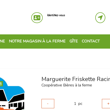
Identifiez-vous
GNE
NOTRE MAGASIN À LA FERME
GÎTE
CONTACT
Marguerite Friskette Raci
)
Coopérative Bières à la ferme
-
1
pc
+