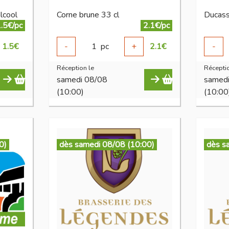
lcool
Corne brune 33 cl
Ducass
.5€/pc
2.1€/pc
1.5
€
-
1
pc
+
2.1
€
-
Réception le
Réceptio
samedi 08/08
samed
(10:00)
(10:00
0)
dès samedi 08/08 (10:00)
dès s