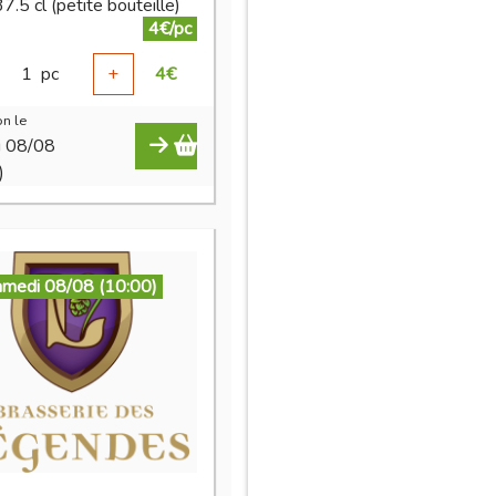
7.5 cl (petite bouteille)
4€/pc
1
pc
+
4
€
n le
i 08/08
)
amedi 08/08 (10:00)