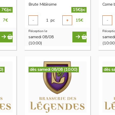
Brute Millèsime
Corne 
7€/pc
15€/pc
7
€
-
1
pc
+
15
€
-
Réception le
Réceptio
samedi 08/08
samed
(10:00)
(10:00
0)
dès samedi 08/08 (10:00)
dès s