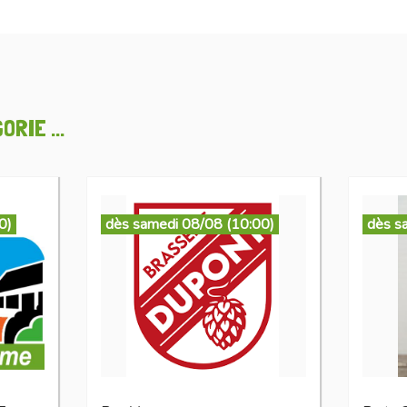
RIE ...
0)
dès samedi 08/08 (10:00)
dès s