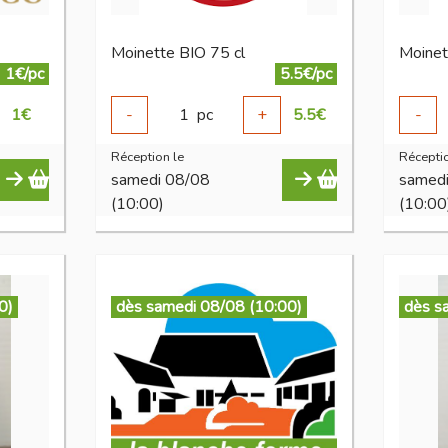
Moinette BIO 75 cl
Moine
1€/pc
5.5€/pc
1
€
-
1
pc
+
5.5
€
-
Réception le
Réceptio
samedi 08/08
samed
(10:00)
(10:00
0)
dès samedi 08/08 (10:00)
dès s