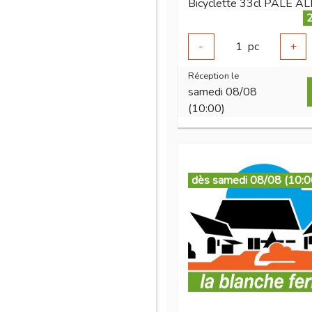
Bicyclette 33cl PALE AL
2
-
1
pc
+
Réception le
samedi 08/08
(10:00)
dès samedi 08/08 (10:0