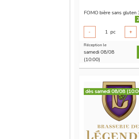
FOMO bière sans gluten 
2
-
1
pc
+
Réception le
samedi 08/08
(10:00)
dès samedi 08/08 (10:0