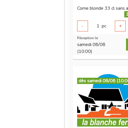
Corne blonde 33 cl sans a
1
-
1
pc
+
Réception le
samedi 08/08
(10:00)
dès samedi 08/08 (10:0