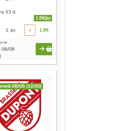
y 33 cl
1.8€/pc
1
pc
+
1.8
€
n le
i 08/08
)
amedi 08/08 (10:00)