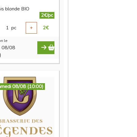
is blonde BIO
2€/pc
1
pc
+
2
€
n le
i 08/08
)
amedi 08/08 (10:00)