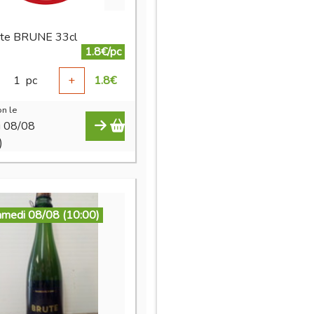
tte BRUNE 33cl
1.8€/pc
1
pc
+
1.8
€
n le
i 08/08
)
amedi 08/08 (10:00)