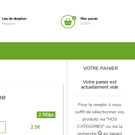
0
Lieu de réception
Mon panier
Magasin
0.00 €
VOTRE PANIER
Votre panier est
actuellement vide
ne
Pour le remplir, il vous
suffit de sélectionner vos
2.5€/pc
produits via "NOS
CATEGORIES" ou via la
2.5
€
recherche
en tapant