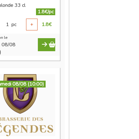
blonde 33 cl
1.8€/pc
1
pc
+
1.8
€
n le
i 08/08
)
amedi 08/08 (10:00)