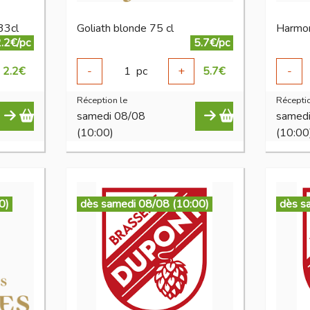
33cl
Goliath blonde 75 cl
Harmon
.2€/pc
5.7€/pc
2.2
€
-
1
pc
+
5.7
€
-
Réception le
Réceptio
samedi 08/08
samed
(10:00)
(10:00
0)
dès samedi 08/08 (10:00)
dès s