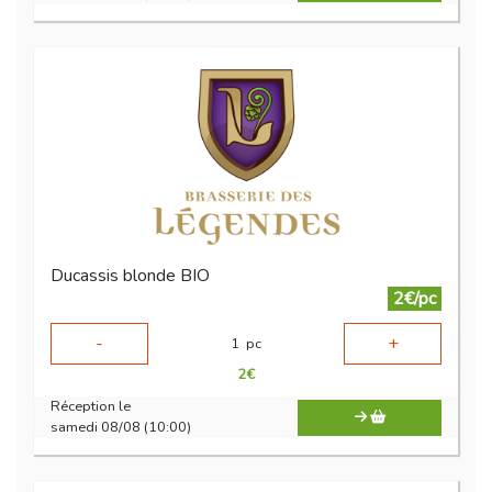
Ducassis blonde BIO
2€/pc
-
+
1
pc
2
€
Réception le
samedi 08/08 (10:00)