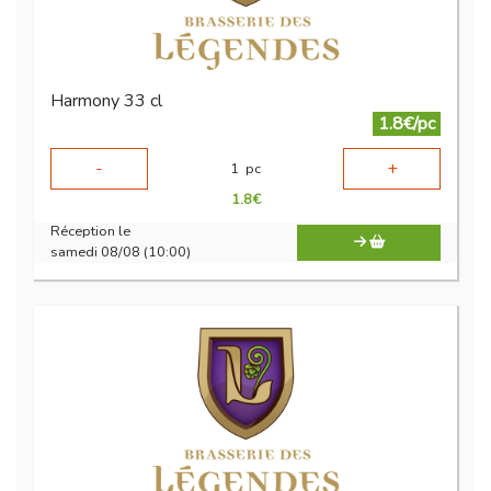
Harmony 33 cl
1.8€/pc
-
+
1
pc
1.8
€
Réception le
samedi 08/08 (10:00)