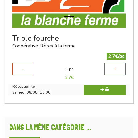
Triple fourche
Coopérative Bières à la ferme
2.7€/pc
-
+
1
pc
2.7
€
Réception le
samedi 08/08 (10:00)
DANS LA MÊME CATÉGORIE ...