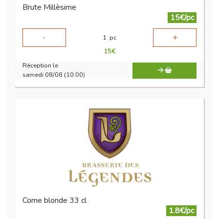
Brute Millèsime
15€/pc
-
+
1
pc
15
€
Réception le
samedi 08/08 (10:00)
Corne blonde 33 cl
1.8€/pc