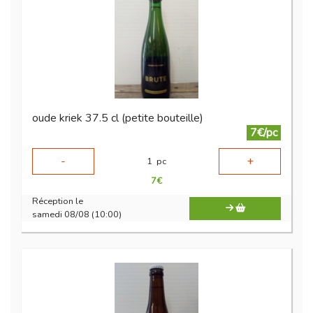
oude kriek 37.5 cl (petite bouteille)
7€/pc
-
+
1
pc
7
€
Réception le
samedi 08/08 (10:00)