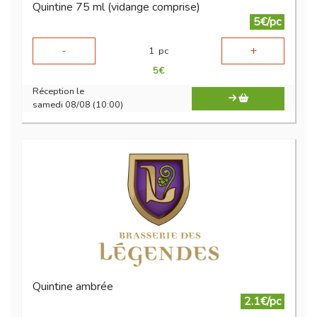
Quintine 75 ml (vidange comprise)
5€/pc
-
+
1
pc
5
€
Réception le
samedi 08/08 (10:00)
Quintine ambrée
2.1€/pc