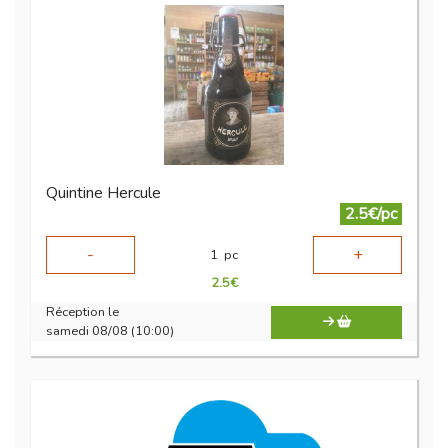
Quintine Hercule
2.5€/pc
-
+
1
pc
2.5
€
Réception le
samedi 08/08 (10:00)