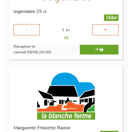
legendaire 25 cl
1€/pc
-
+
1
pc
1
€
Réception le
samedi 08/08 (10:00)
Marguerite Friskette Racine