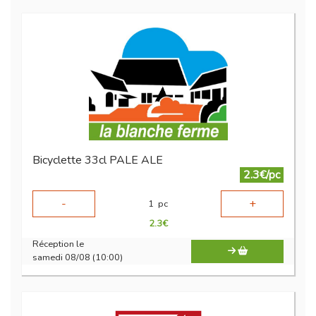
Bicyclette 33cl PALE ALE
2.3€/pc
-
+
1
pc
2.3
€
Réception le
samedi 08/08 (10:00)