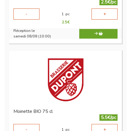
2.5€/pc
-
+
1
pc
2.5
€
Réception le
samedi 08/08 (10:00)
Moinette BIO 75 cl
5.5€/pc
-
+
1
pc