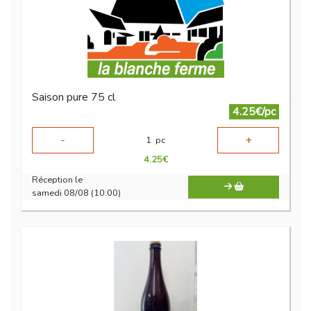
Saison pure 75 cl
4.25€/pc
-
+
1
pc
4.25
€
Réception le
samedi 08/08 (10:00)