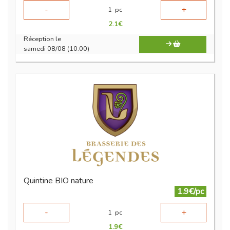
-
+
1
pc
2.1
€
Réception le
samedi 08/08 (10:00)
Quintine BIO nature
1.9€/pc
-
+
1
pc
1.9
€