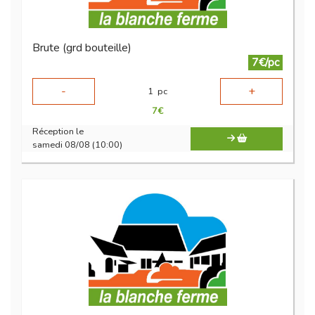
Brute (grd bouteille)
7€/pc
-
+
1
pc
7
€
Réception le
samedi 08/08 (10:00)