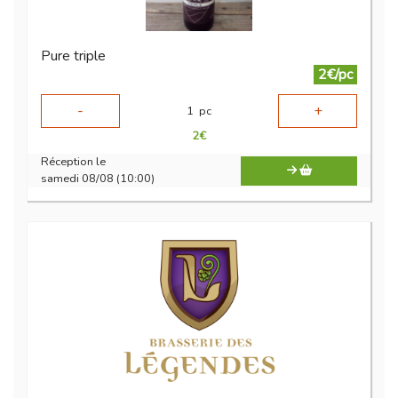
Pure triple
2€/pc
-
+
1
pc
2
€
Réception le
samedi 08/08 (10:00)