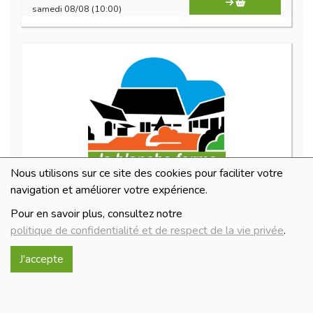
samedi 08/08 (10:00)
Nous utilisons sur ce site des cookies pour faciliter votre
stout 33cl
navigation et améliorer votre expérience.
2.1€/pc
Pour en savoir plus, consultez notre
politique de confidentialité et de respect de la vie privée
.
-
+
1
pc
2.1
€
J'accepte
Réception le
samedi 08/08 (10:00)