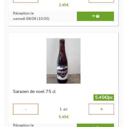
2.45
€
Réception le
samedi 08/08 (10:00)
Sarazen de noel 75 cl
5.45€/pc
-
+
1
pc
5.45
€
Réception le