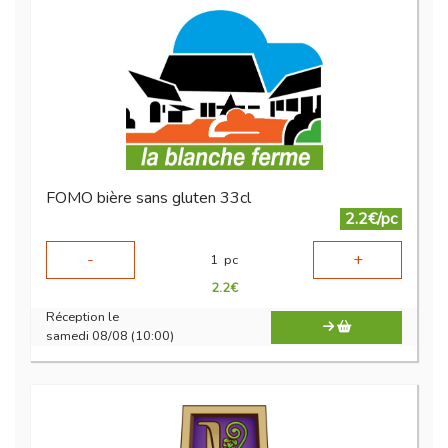
FOMO bière sans gluten 33cl
2.2€/pc
-
+
1
pc
2.2
€
Réception le
samedi 08/08 (10:00)