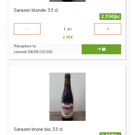
Sarazen blonde 33 cl
2.35€/pc
-
+
1
pc
2.35
€
Réception le
samedi 08/08 (10:00)
Sarazen brune bio 33 cl