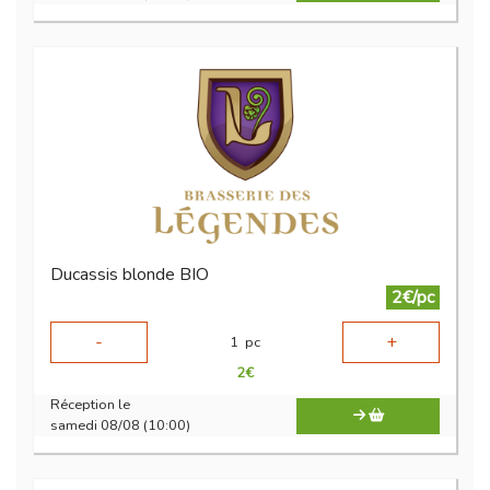
Ducassis blonde BIO
2€/pc
-
+
1
pc
2
€
Réception le
samedi 08/08 (10:00)