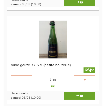
samedi 08/08 (10:00)
oude geuze 37.5 cl (petite bouteille)
6€/pc
-
+
1
pc
6
€
Réception le
samedi 08/08 (10:00)