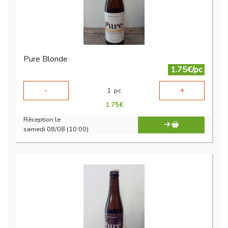
Pure Blonde
1.75€/pc
-
+
1
pc
1.75
€
Réception le
samedi 08/08 (10:00)