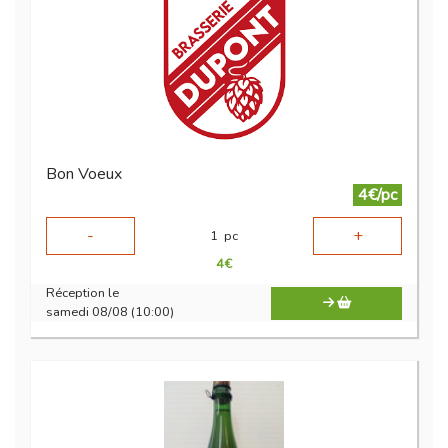
Bon Voeux
4€/pc
-
+
1
pc
4
€
Réception le
samedi 08/08 (10:00)