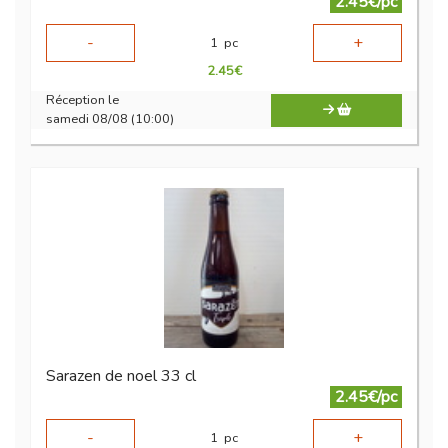
2.45€/pc
-
+
1
pc
2.45
€
Réception le
samedi 08/08 (10:00)
Sarazen de noel 33 cl
2.45€/pc
-
+
1
pc