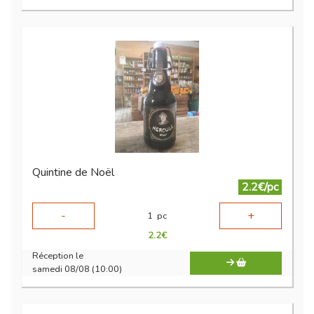
Quintine de Noël
2.2€/pc
-
+
1
pc
2.2
€
Réception le
samedi 08/08 (10:00)