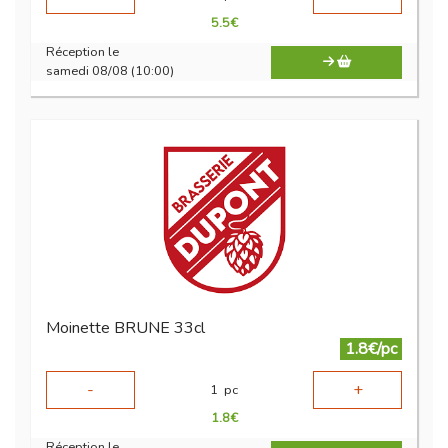
5.5
€
Réception le
samedi 08/08 (10:00)
Moinette BRUNE 33cl
1.8€/pc
-
+
1
pc
1.8
€
Réception le