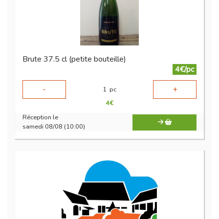
Brute 37.5 cl (petite bouteille)
4€/pc
-
+
1
pc
4
€
Réception le
samedi 08/08 (10:00)