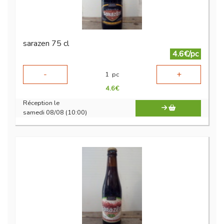
sarazen 75 cl
4.6€/pc
-
+
1
pc
4.6
€
Réception le
samedi 08/08 (10:00)