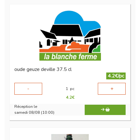
oude geuze deville 37.5 cl
4.2€/pc
-
+
1
pc
4.2
€
Réception le
samedi 08/08 (10:00)