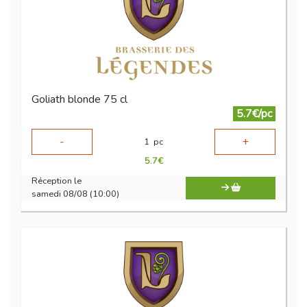
Goliath blonde 75 cl
5.7€/pc
-
+
1
pc
5.7
€
Réception le
samedi 08/08 (10:00)