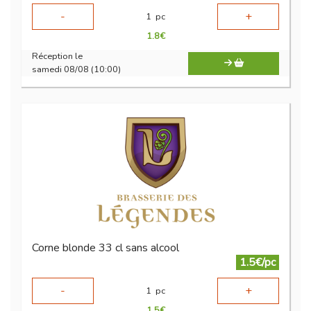
-
+
1
pc
1.8
€
Réception le
samedi 08/08 (10:00)
Corne blonde 33 cl sans alcool
1.5€/pc
-
+
1
pc
1.5
€