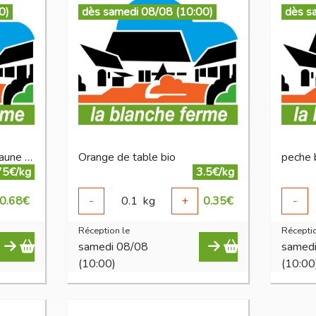
0)
dès samedi 08/08 (10:00)
dès s
nectarine ronde ou plate jaune bio
Orange de table bio
peche 
75€/kg
3.5€/kg
0.68
€
-
0.1
kg
+
0.35
€
-
Réception le
Réceptio
samedi 08/08
samed
(10:00)
(10:00