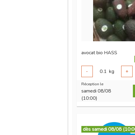
avocat bio HASS
-
0.1
kg
+
Réception le
samedi 08/08
(10:00)
dès samedi 08/08 (10:0