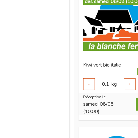
dès samedi 08/08 (10:0
Kiwi vert bio italie
-
0.1
kg
+
Réception le
samedi 08/08
(10:00)