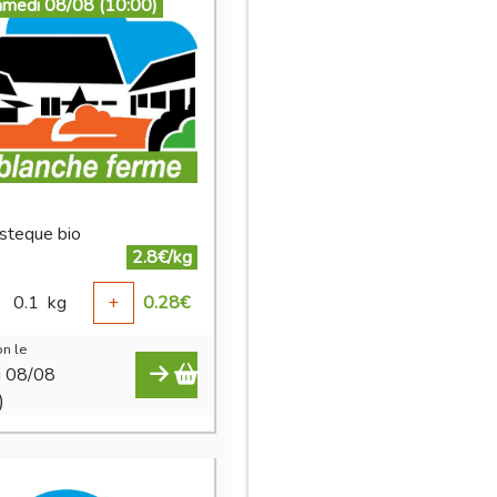
amedi 08/08 (10:00)
asteque bio
2.8€/kg
0.1
kg
+
0.28
€
n le
i 08/08
)