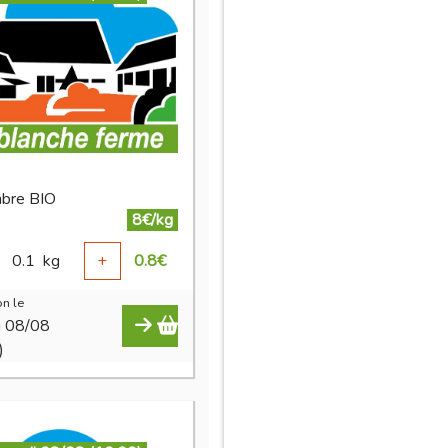
bre BIO
8€/kg
0.1
kg
+
0.8
€
n le
i 08/08
)