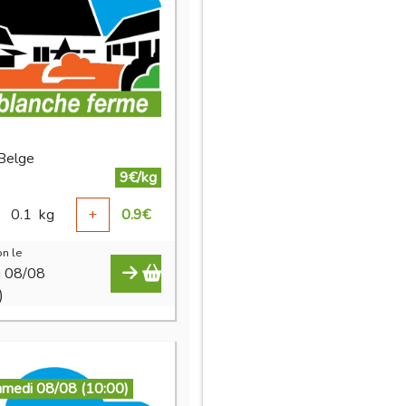
 Belge
9€/kg
0.1
kg
+
0.9
€
n le
i 08/08
)
amedi 08/08 (10:00)