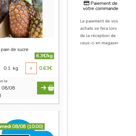
Paiement de
votre commande
Le paiement de vos
achats se fera lors
de la réception de
ceux-ci en magasin
 pain de sucre
6.3€/kg
0.1
kg
+
0.63
€
n le
i 08/08
)
amedi 08/08 (10:00)