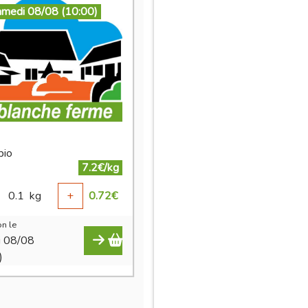
amedi 08/08 (10:00)
bio
7.2€/kg
0.1
kg
+
0.72
€
n le
i 08/08
)