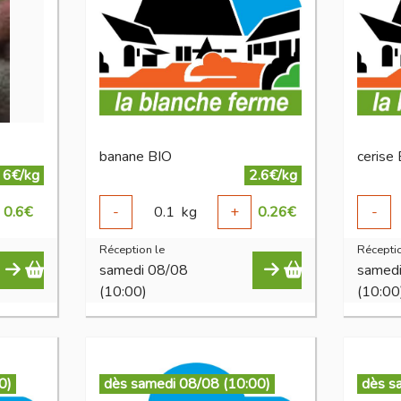
banane BIO
cerise
6€/kg
2.6€/kg
0.6
€
-
0.1
kg
+
0.26
€
-
Réception le
Réceptio
samedi 08/08
samed
(10:00)
(10:00
0)
dès samedi 08/08 (10:00)
dès s