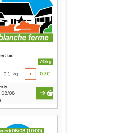
vert bio
7€/kg
0.1
kg
+
0.7
€
n le
i 08/08
)
amedi 08/08 (10:00)