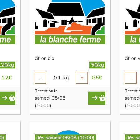
citron bio
citron 
12€/kg
5€/kg
1.2
€
-
0.1
kg
+
0.5
€
-
Réception le
Réceptio
samedi 08/08
samed
(10:00)
(10:00
0)
dès samedi 08/08 (10:00)
dès s