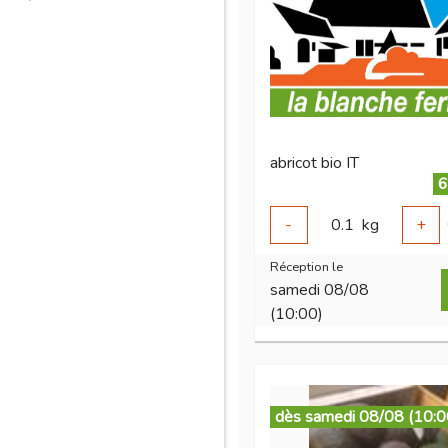
abricot bio IT
6
-
0.1
kg
+
Réception le
samedi 08/08
(10:00)
dès samedi 08/08 (10:0