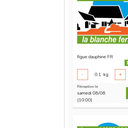
figue dauphine FR
-
0.1
kg
+
Réception le
samedi 08/08
(10:00)