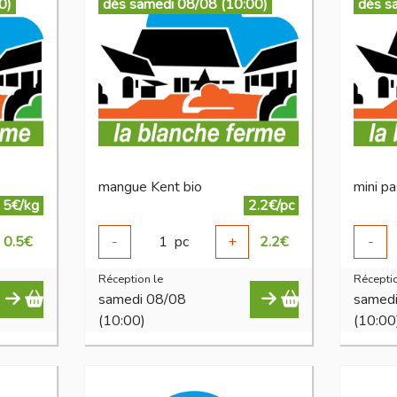
0)
dès samedi 08/08 (10:00)
dès s
mangue Kent bio
mini p
5€/kg
2.2€/pc
0.5
€
-
1
pc
+
2.2
€
-
Réception le
Réceptio
samedi 08/08
samed
(10:00)
(10:00