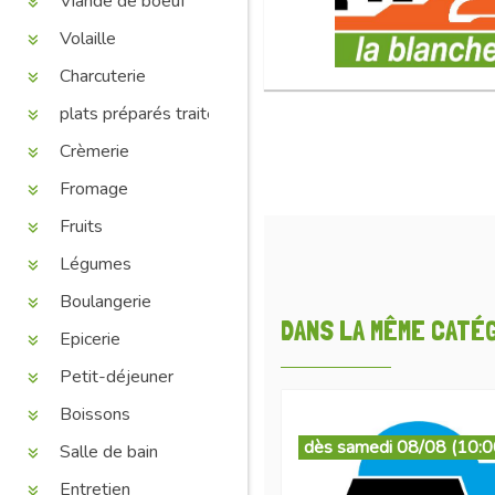
Viande de boeuf
Volaille
Charcuterie
plats préparés traiteur
Crèmerie
Fromage
Fruits
Légumes
Boulangerie
DANS LA MÊME CATÉGO
Epicerie
Petit-déjeuner
Boissons
dès samedi 08/08 (10:0
Salle de bain
Entretien