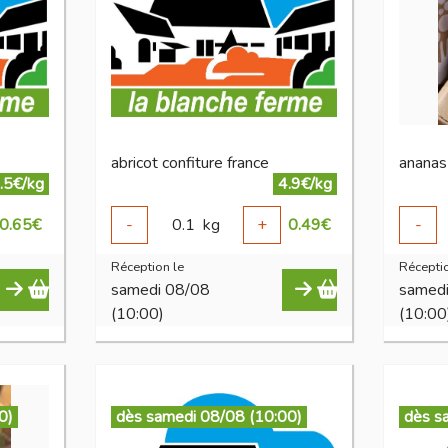
abricot confiture france
ananas
.5€/kg
4.9€/kg
0.65
€
-
0.1
kg
+
0.49
€
-
Réception le
Réceptio
samedi 08/08
samed
(10:00)
(10:00
0)
dès samedi 08/08 (10:00)
dès s