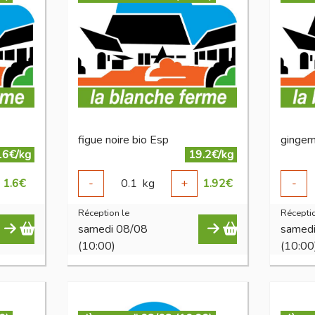
figue noire bio Esp
gingem
16€/kg
19.2€/kg
1.6
€
-
0.1
kg
+
1.92
€
-
Réception le
Réceptio
samedi 08/08
samed
(10:00)
(10:00