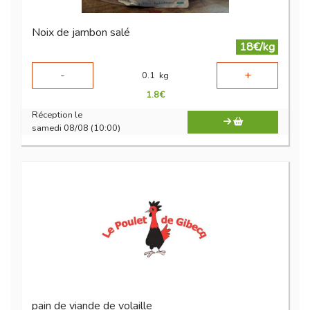
Noix de jambon salé
18€/kg
-
+
0.1
kg
1.8
€
Réception le
samedi 08/08 (10:00)
pain de viande de volaille