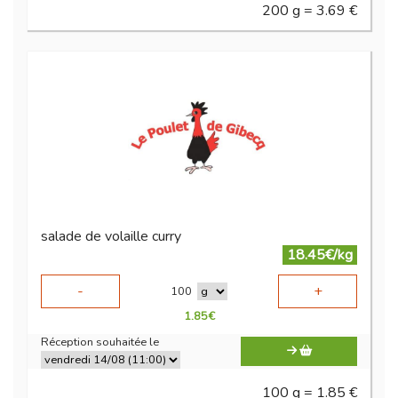
200 g = 3.69 €
salade de volaille curry
18.45€/kg
-
+
100
1.85
€
Réception souhaitée le
100 g = 1.85 €