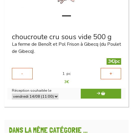
choucroute cru sous vide 500 g
La ferme de Benoît et Pol Frison à Gibecq (du Poulet
de Gibecq).
3€/pc
-
+
1
pc
3
€
Réception souhaitée le
DANS LA MÊME CATÉGORIE ...