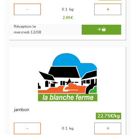
-
+
0.1
kg
2.95
€
Réception le
mercredi 12/08
jambon
22.75€/kg
-
+
0.1
kg