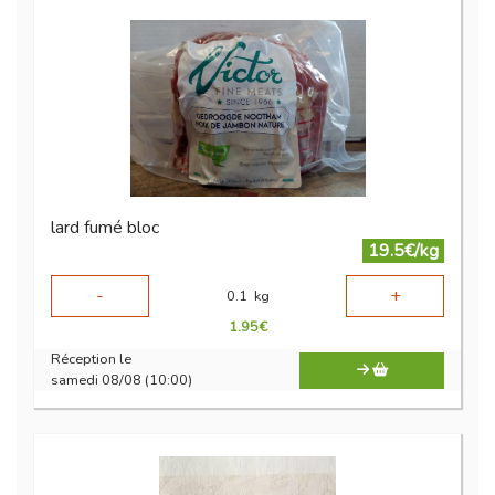
lard fumé bloc
19.5€/kg
-
+
0.1
kg
1.95
€
Réception le
samedi 08/08 (10:00)