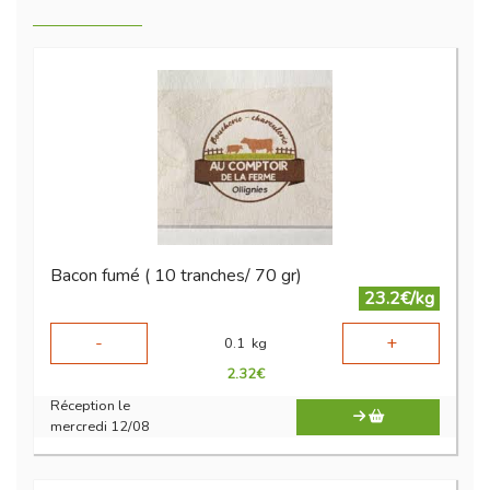
Bacon fumé ( 10 tranches/ 70 gr)
23.2€/kg
-
+
0.1
kg
2.32
€
Réception le
mercredi 12/08