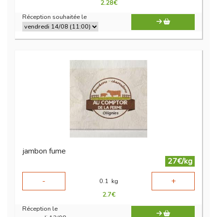
2.28
€
Réception souhaitée le
jambon fume
27€/kg
-
+
0.1
kg
2.7
€
Réception le