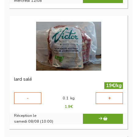
mercredi 12/08
lard salé
19€/kg
-
+
0.1
kg
1.9
€
Réception le
samedi 08/08 (10:00)