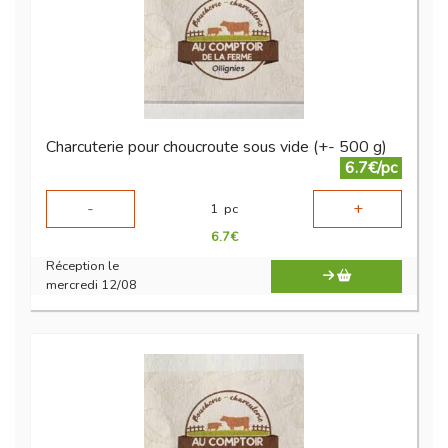
Charcuterie pour choucroute sous vide (+- 500 g)
6.7€/pc
-
+
1
pc
6.7
€
Réception le
mercredi 12/08