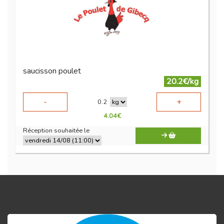
saucisson poulet
20.2€/kg
-
+
0.2
4.04
€
Réception souhaitée le