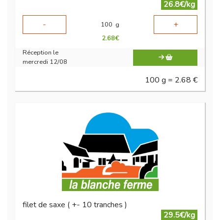
26.8€/kg
-
+
100
g
2.68
€
Réception le
mercredi 12/08
100 g = 2.68 €
filet de saxe ( +- 10 tranches )
29.5€/kg