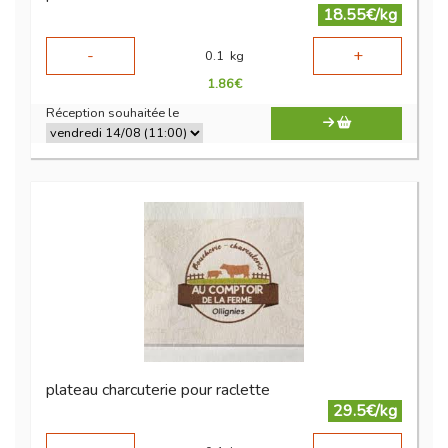
18.55€/kg
-
+
0.1
kg
1.86
€
Réception souhaitée le
plateau charcuterie pour raclette
29.5€/kg