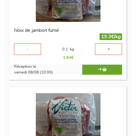
Noix de jambon fumé
19.3€/kg
-
+
0.1
kg
1.93
€
Réception le
samedi 08/08 (10:00)