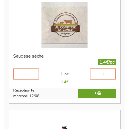
Saucisse séche
1.4€/pc
-
+
1
pc
1.4
€
Réception le
mercredi 12/08