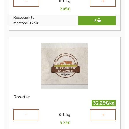
-
+
0.1
kg
2.95
€
Réception le
mercredi 12/08
Rosette
32.25€/kg
-
+
0.1
kg
3.23
€