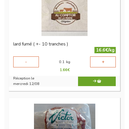
lard fumé ( +- 10 tranches )
16.6€/kg
-
+
0.1
kg
1.66
€
Réception le
mercredi 12/08