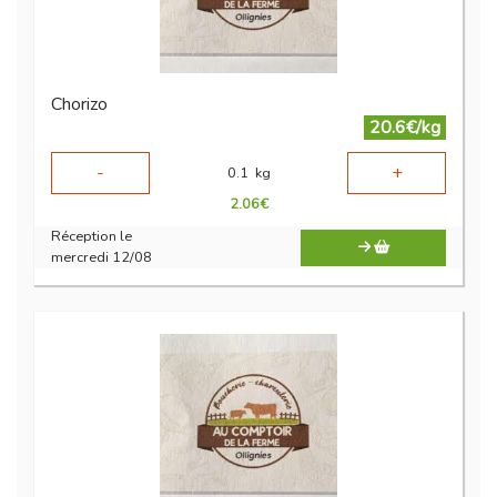
Chorizo
20.6€/kg
-
+
0.1
kg
2.06
€
Réception le
mercredi 12/08