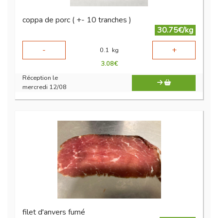
coppa de porc ( +- 10 tranches )
30.75€/kg
-
+
0.1
kg
3.08
€
Réception le
mercredi 12/08
filet d'anvers fumé