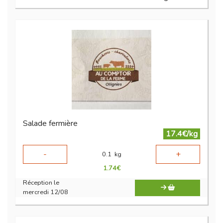
Salade fermière
17.4€/kg
-
+
0.1
kg
1.74
€
Réception le
mercredi 12/08