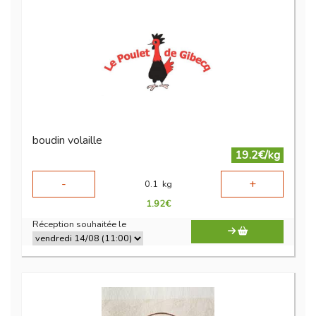
boudin volaille
19.2€/kg
-
+
0.1
kg
1.92
€
Réception souhaitée le