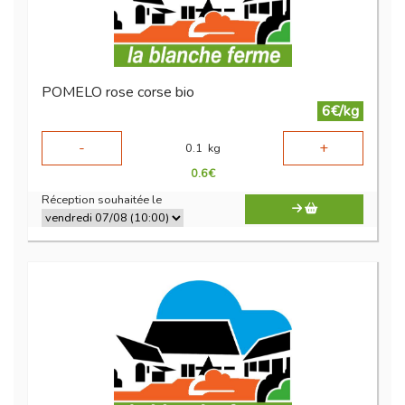
POMELO rose corse bio
6€/kg
-
+
0.1
kg
0.6
€
Réception souhaitée le