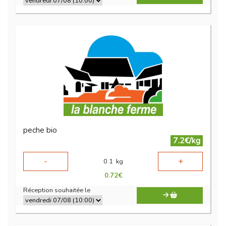
peche bio
7.2€/kg
-
+
0.1
kg
0.72
€
Réception souhaitée le