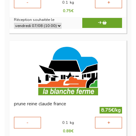
-
+
0.1
kg
0.75
€
Réception souhaitée le
prune reine claude france
8.75€/kg
-
+
0.1
kg
0.88
€