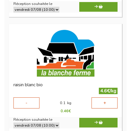
Réception souhaitée le
raisin blanc bio
4.6€/kg
-
+
0.1
kg
0.46
€
Réception souhaitée le