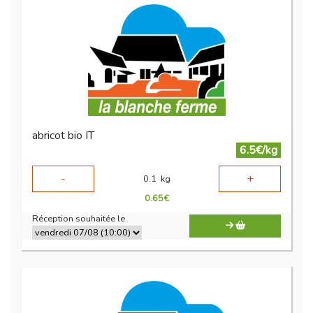
abricot bio IT
6.5€/kg
-
+
0.1
kg
0.65
€
Réception souhaitée le