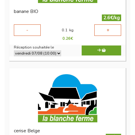
banane BIO
2.6€/kg
-
+
0.1
kg
0.26
€
Réception souhaitée le
cerise Belge