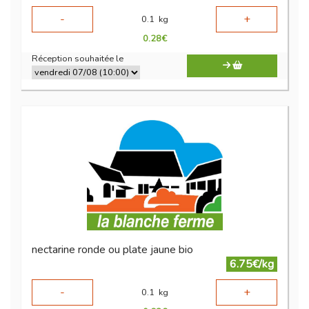
-
+
0.1
kg
0.28
€
Réception souhaitée le
nectarine ronde ou plate jaune bio
6.75€/kg
-
+
0.1
kg