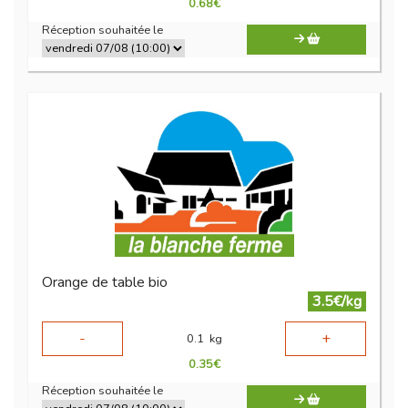
0.68
€
Réception souhaitée le
Orange de table bio
3.5€/kg
-
+
0.1
kg
0.35
€
Réception souhaitée le