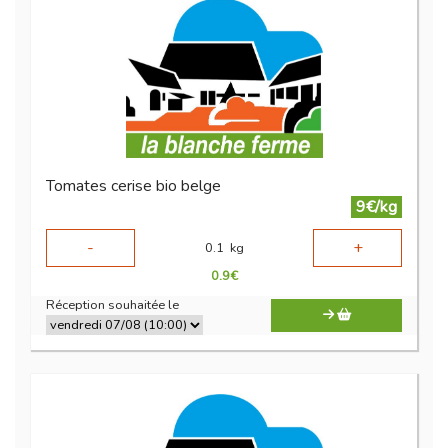
Tomates cerise bio belge
9€/kg
-
+
0.1
kg
0.9
€
Réception souhaitée le