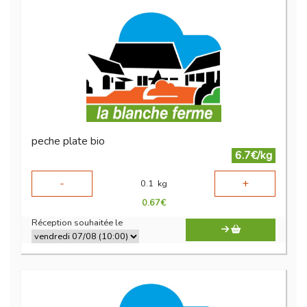
peche plate bio
6.7€/kg
-
+
0.1
kg
0.67
€
Réception souhaitée le