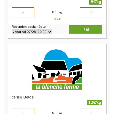
9€/kg
-
+
0.1
kg
0.9
€
Réception souhaitée le
cerise Belge
12€/kg
-
+
0.1
kg