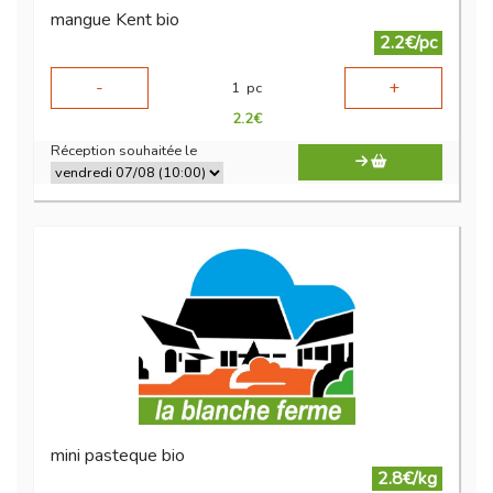
mangue Kent bio
2.2€/pc
-
+
1
pc
2.2
€
Réception souhaitée le
mini pasteque bio
2.8€/kg