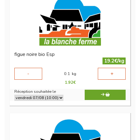
figue noire bio Esp
19.2€/kg
-
+
0.1
kg
1.92
€
Réception souhaitée le