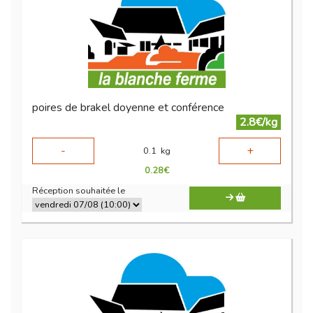
poires de brakel doyenne et conférence
2.8€/kg
-
+
0.1
kg
0.28
€
Réception souhaitée le