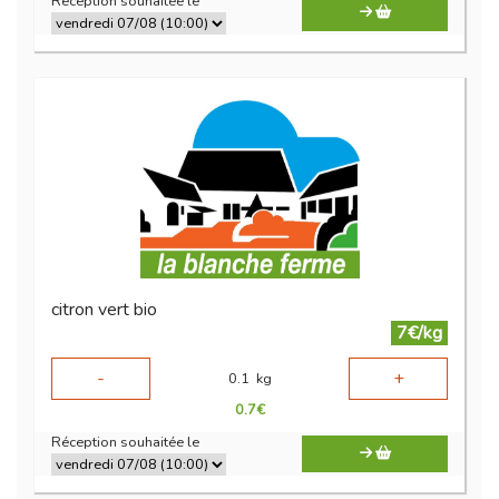
Réception souhaitée le
citron vert bio
7€/kg
-
+
0.1
kg
0.7
€
Réception souhaitée le