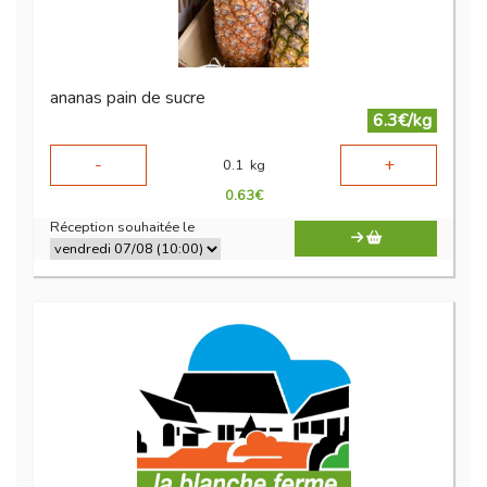
ananas pain de sucre
6.3€/kg
-
+
0.1
kg
0.63
€
Réception souhaitée le