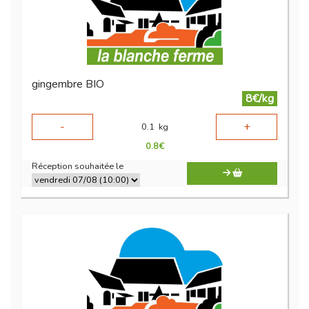
gingembre BIO
8€/kg
-
+
0.1
kg
0.8
€
Réception souhaitée le