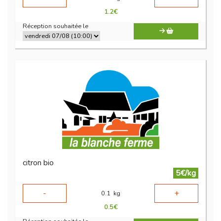
1.2
€
Réception souhaitée le
citron bio
5€/kg
-
+
0.1
kg
0.5
€