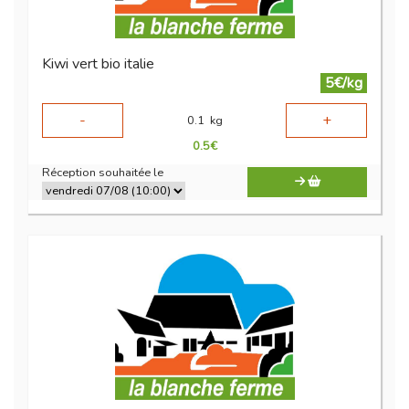
Kiwi vert bio italie
5€/kg
-
+
0.1
kg
0.5
€
Réception souhaitée le