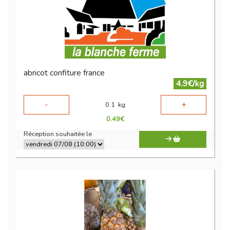
abricot confiture france
4.9€/kg
-
+
0.1
kg
0.49
€
Réception souhaitée le