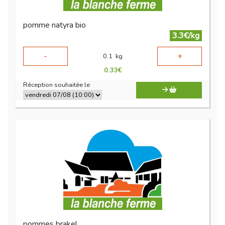
pomme natyra bio
3.3€/kg
-
+
0.1
kg
0.33
€
Réception souhaitée le
pommes brakel