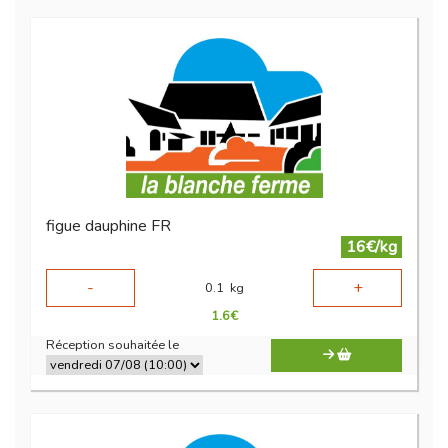
figue dauphine FR
16€/kg
-
+
0.1
kg
1.6
€
Réception souhaitée le