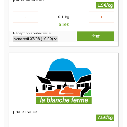
1.9€/kg
-
+
0.1
kg
0.19
€
Réception souhaitée le
prune france
7.5€/kg