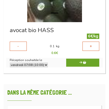
avocat bio HASS
6€/kg
-
+
0.1
kg
0.6
€
Réception souhaitée le
DANS LA MÊME CATÉGORIE ...