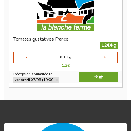
Tomates gustatives France
12€/kg
-
+
0.1
kg
1.2
€
Réception souhaitée le