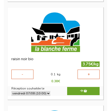
raisin noir bio
3.75€/kg
-
+
0.1
kg
0.38
€
Réception souhaitée le