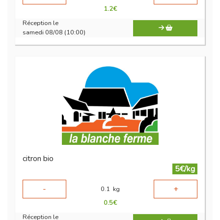
1.2
€
Réception le
samedi 08/08 (10:00)
citron bio
5€/kg
-
+
0.1
kg
0.5
€
Réception le