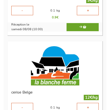
9€/kg
-
+
0.1
kg
0.9
€
Réception le
samedi 08/08 (10:00)
cerise Belge
12€/kg
-
+
0.1
kg