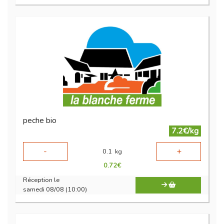
peche bio
7.2€/kg
-
+
0.1
kg
0.72
€
Réception le
samedi 08/08 (10:00)