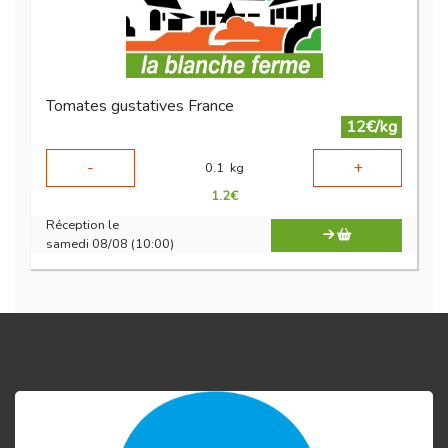
Tomates gustatives France
12€/kg
-
+
0.1
kg
1.2
€
Réception le
samedi 08/08 (10:00)