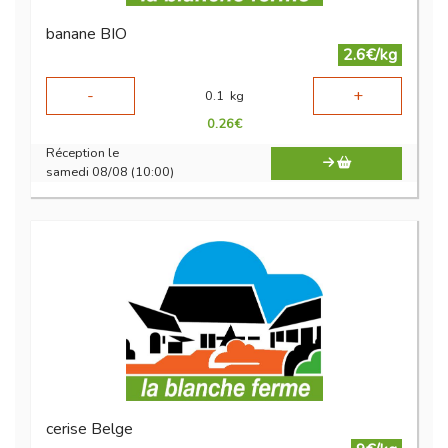
banane BIO
2.6€/kg
-
+
0.1
kg
0.26
€
Réception le
samedi 08/08 (10:00)
cerise Belge