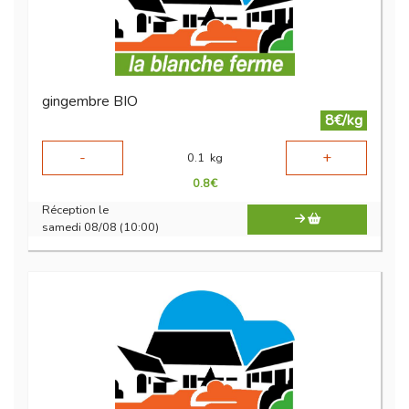
gingembre BIO
8€/kg
-
+
0.1
kg
0.8
€
Réception le
samedi 08/08 (10:00)