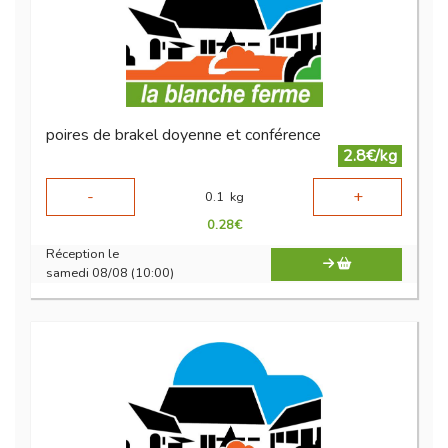
poires de brakel doyenne et conférence
2.8€/kg
-
+
0.1
kg
0.28
€
Réception le
samedi 08/08 (10:00)