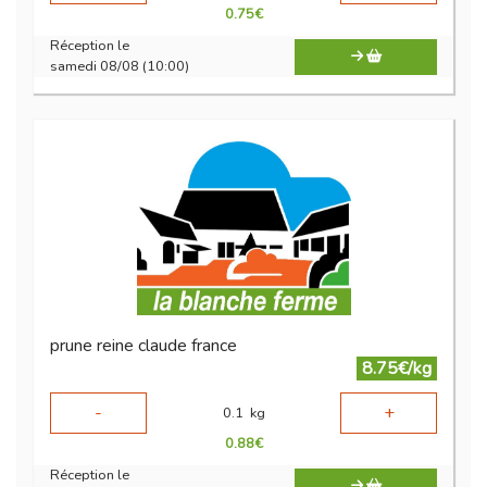
0.75
€
Réception le
samedi 08/08 (10:00)
prune reine claude france
8.75€/kg
-
+
0.1
kg
0.88
€
Réception le