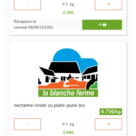
-
+
0.1
kg
0.28
€
Réception le
samedi 08/08 (10:00)
nectarine ronde ou plate jaune bio
6.75€/kg
-
+
0.1
kg
0.68
€