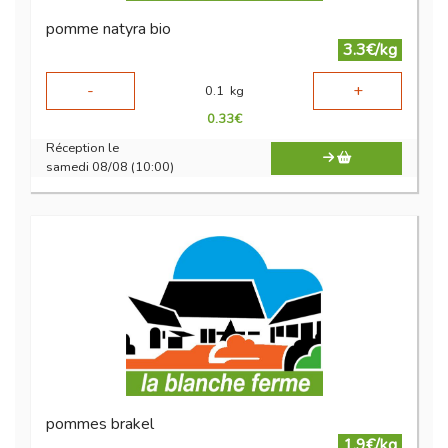
pomme natyra bio
3.3€/kg
-
+
0.1
kg
0.33
€
Réception le
samedi 08/08 (10:00)
pommes brakel
1.9€/kg