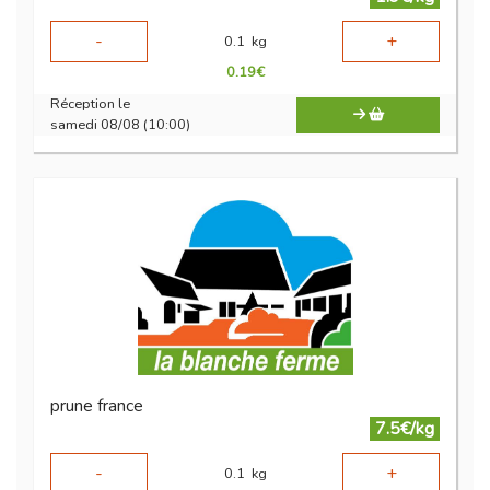
-
+
0.1
kg
0.19
€
Réception le
samedi 08/08 (10:00)
prune france
7.5€/kg
-
+
0.1
kg