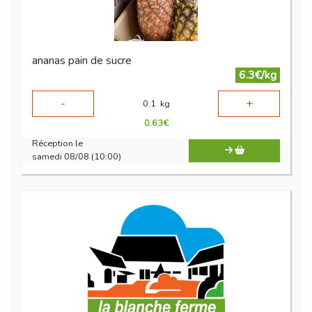
ananas pain de sucre
6.3€/kg
-
+
0.1
kg
0.63
€
Réception le
samedi 08/08 (10:00)