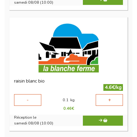
samedi 08/08 (10:00)
raisin blanc bio
4.6€/kg
-
+
0.1
kg
0.46
€
Réception le
samedi 08/08 (10:00)