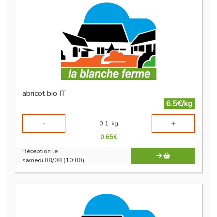
abricot bio IT
6.5€/kg
-
+
0.1
kg
0.65
€
Réception le
samedi 08/08 (10:00)