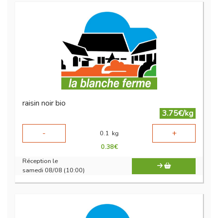
raisin noir bio
3.75€/kg
-
+
0.1
kg
0.38
€
Réception le
samedi 08/08 (10:00)