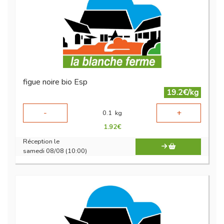
figue noire bio Esp
19.2€/kg
-
+
0.1
kg
1.92
€
Réception le
samedi 08/08 (10:00)