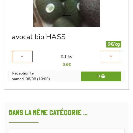
avocat bio HASS
6€/kg
-
+
0.1
kg
0.6
€
Réception le
samedi 08/08 (10:00)
DANS LA MÊME CATÉGORIE ...