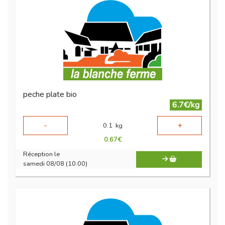
peche plate bio
6.7€/kg
-
+
0.1
kg
0.67
€
Réception le
samedi 08/08 (10:00)