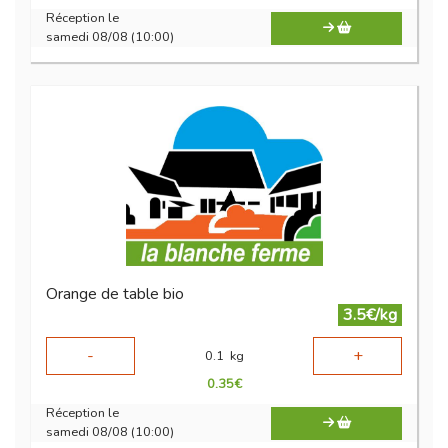
Réception le
samedi 08/08 (10:00)
Orange de table bio
3.5€/kg
-
+
0.1
kg
0.35
€
Réception le
samedi 08/08 (10:00)