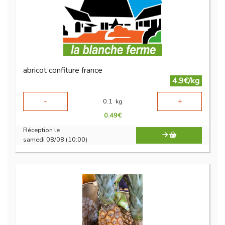
abricot confiture france
4.9€/kg
-
+
0.1
kg
0.49
€
Réception le
samedi 08/08 (10:00)