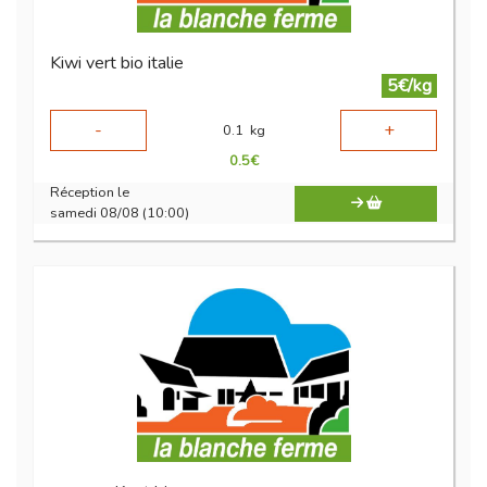
Kiwi vert bio italie
5€/kg
-
+
0.1
kg
0.5
€
Réception le
samedi 08/08 (10:00)