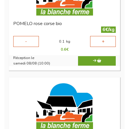
POMELO rose corse bio
6€/kg
-
+
0.1
kg
0.6
€
Réception le
samedi 08/08 (10:00)