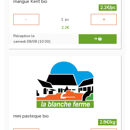
mangue Kent bio
2.2€/pc
-
+
1
pc
2.2
€
Réception le
samedi 08/08 (10:00)
mini pasteque bio
2.8€/kg