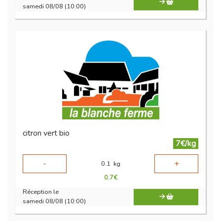
samedi 08/08 (10:00)
citron vert bio
7€/kg
-
+
0.1
kg
0.7
€
Réception le
samedi 08/08 (10:00)