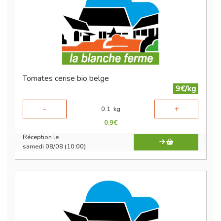
Tomates cerise bio belge
9€/kg
-
+
0.1
kg
0.9
€
Réception le
samedi 08/08 (10:00)