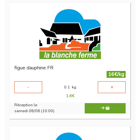
figue dauphine FR
16€/kg
-
+
0.1
kg
1.6
€
Réception le
samedi 08/08 (10:00)