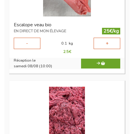
Escalope veau bio
25€/kg
EN DIRECT DE MON ÉLEVAGE
-
+
0.1
kg
2.5
€
Réception le
samedi 08/08 (10:00)