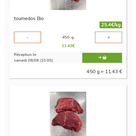
tournedos Bio
25.4€/kg
-
+
450
g
11.43
€
Réception le
samedi 08/08 (10:00)
450 g = 11.43 €