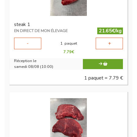
steak 1
21.65€/kg
EN DIRECT DE MON ÉLEVAGE
-
+
1
paquet
7.79
€
Réception le
samedi 08/08 (10:00)
1 paquet = 7.79 €