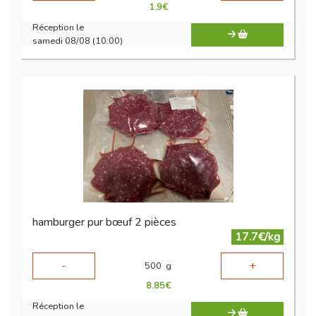
1.9
€
Réception le
samedi 08/08 (10:00)
hamburger pur bœuf 2 pièces
17.7€/kg
-
+
500
g
8.85
€
Réception le