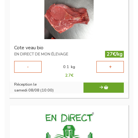
Cote veau bio
27€/kg
EN DIRECT DE MON ÉLEVAGE
-
+
0.1
kg
2.7
€
Réception le
samedi 08/08 (10:00)