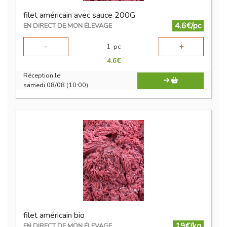
filet américain avec sauce 200G
4.6€/pc
EN DIRECT DE MON ÉLEVAGE
-
+
1
pc
4.6
€
Réception le
samedi 08/08 (10:00)
filet américain bio
19€/kg
EN DIRECT DE MON ÉLEVAGE