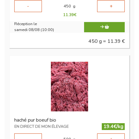
-
+
450
g
11.39
€
Réception le
samedi 08/08 (10:00)
450 g = 11.39 €
haché pur boeuf bio
19.4€/kg
EN DIRECT DE MON ÉLEVAGE