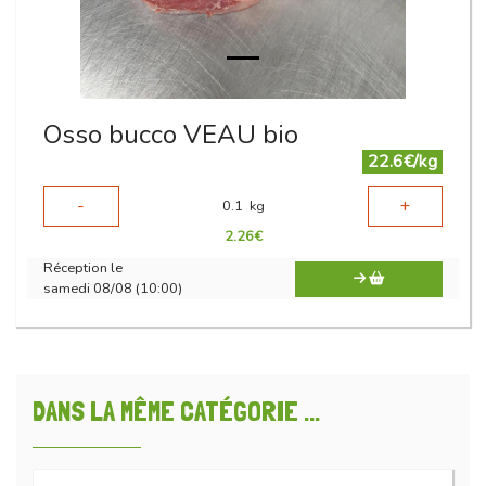
Osso bucco VEAU bio
22.6€/kg
-
+
0.1
kg
2.26
€
Réception le
samedi 08/08 (10:00)
DANS LA MÊME CATÉGORIE ...