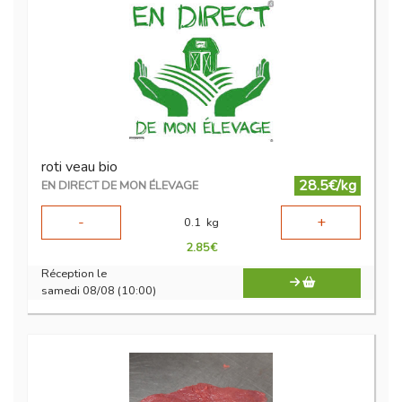
roti veau bio
28.5€/kg
EN DIRECT DE MON ÉLEVAGE
-
+
0.1
kg
2.85
€
Réception le
samedi 08/08 (10:00)