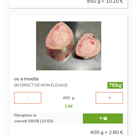
850 g = 10.20 €
os a moelle
7€/kg
EN DIRECT DE MON ÉLEVAGE
-
+
400
g
2.8
€
Réception le
samedi 08/08 (10:00)
400 g = 2.80 €