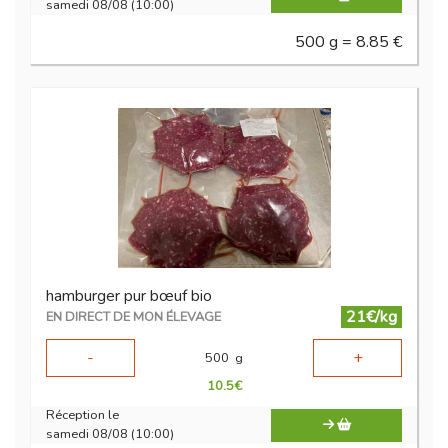
samedi 08/08 (10:00)
500 g = 8.85 €
hamburger pur bœuf bio
21€/kg
EN DIRECT DE MON ÉLEVAGE
-
+
500
g
10.5
€
Réception le
samedi 08/08 (10:00)