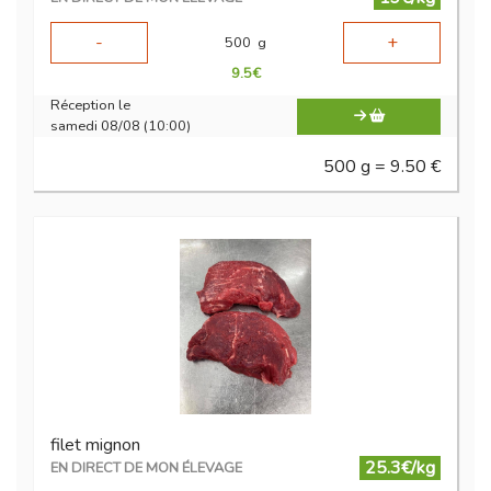
-
+
500
g
9.5
€
Réception le
samedi 08/08 (10:00)
500 g = 9.50 €
filet mignon
25.3€/kg
EN DIRECT DE MON ÉLEVAGE