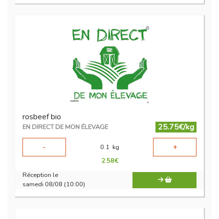
rosbeef bio
25.75€/kg
EN DIRECT DE MON ÉLEVAGE
-
+
0.1
kg
2.58
€
Réception le
samedi 08/08 (10:00)