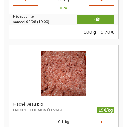
-
+
500
g
9.7
€
Réception le
samedi 08/08 (10:00)
500 g = 9.70 €
Haché veau bio
19€/kg
EN DIRECT DE MON ÉLEVAGE
-
+
0.1
kg