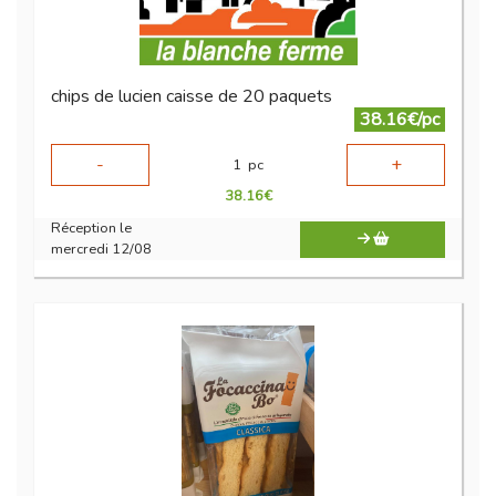
chips de lucien caisse de 20 paquets
38.16€/pc
-
+
1
pc
38.16
€
Réception le
mercredi 12/08