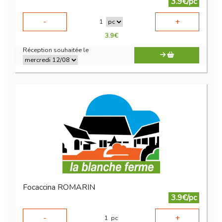
3.9€/pc
-
+
1
3.9
€
Réception souhaitée le
Focaccina ROMARIN
3.9€/pc
-
+
1
pc