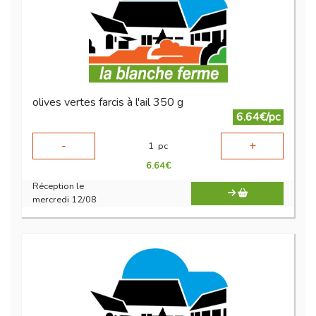
olives vertes farcis à l'ail 350 g
6.64€/pc
-
+
1
pc
6.64
€
Réception le
mercredi 12/08