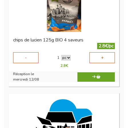
chips de lucien 125g BIO 4 saveurs
2.8€/pc
-
+
1
2.8
€
Réception le
mercredi 12/08