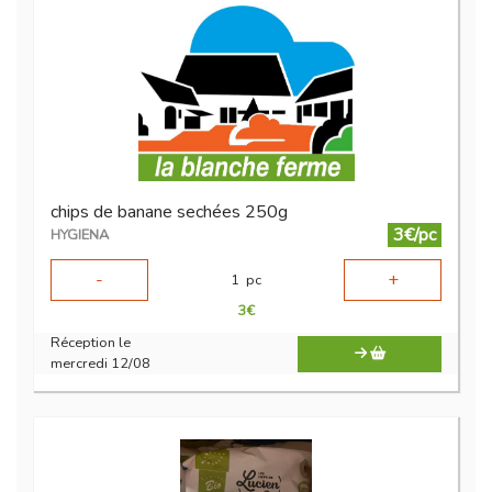
chips de banane sechées 250g
3€/pc
HYGIENA
-
+
1
pc
3
€
Réception le
mercredi 12/08