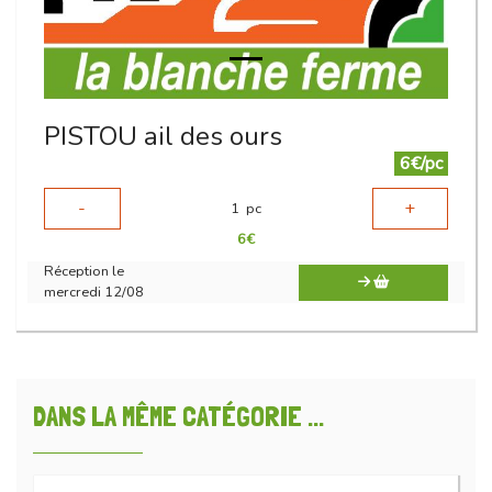
PISTOU ail des ours
6€/pc
-
+
1
pc
6
€
Réception le
mercredi 12/08
DANS LA MÊME CATÉGORIE ...