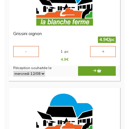
Grissini oignon
4.9€/pc
-
+
1
pc
4.9
€
Réception souhaitée le