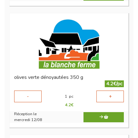
olives verte dénoyautées 350 g
4.2€/pc
-
+
1
pc
4.2
€
Réception le
mercredi 12/08