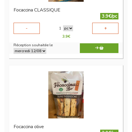
Focaccina CLASSIQUE
3.9€/pc
-
+
1
3.9
€
Réception souhaitée le
Focaccina olive