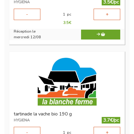
3.5€/pc
HYGIENA
-
+
1
pc
3.5
€
Réception le
mercredi 12/08
tartinade la vache bio 190 g
3.7€/pc
HYGIENA
-
+
1
pc