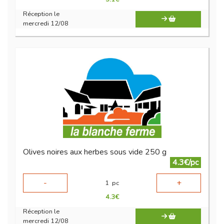
Réception le
mercredi 12/08
Olives noires aux herbes sous vide 250 g
4.3€/pc
-
+
1
pc
4.3
€
Réception le
mercredi 12/08