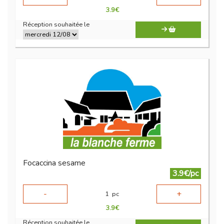
3.9
€
Réception souhaitée le
Focaccina sesame
3.9€/pc
-
+
1
pc
3.9
€
Réception souhaitée le