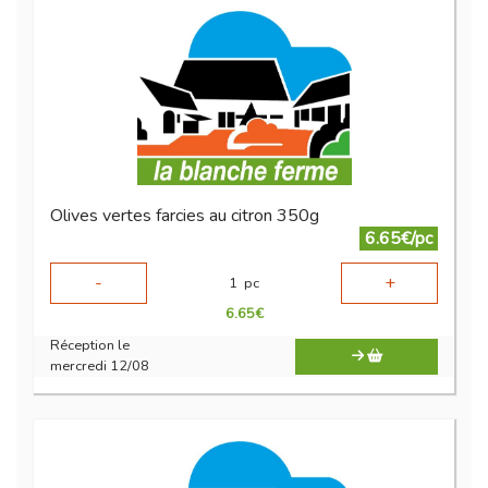
Olives vertes farcies au citron 350g
6.65€/pc
-
+
1
pc
6.65
€
Réception le
mercredi 12/08