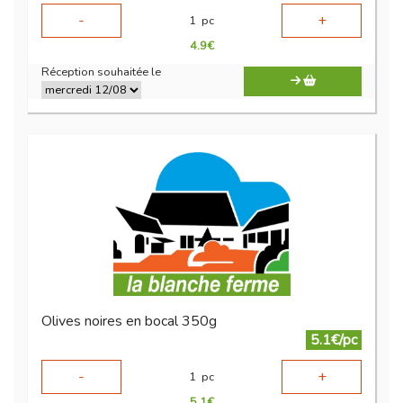
-
+
1
pc
4.9
€
Réception souhaitée le
Olives noires en bocal 350g
5.1€/pc
-
+
1
pc
5.1
€