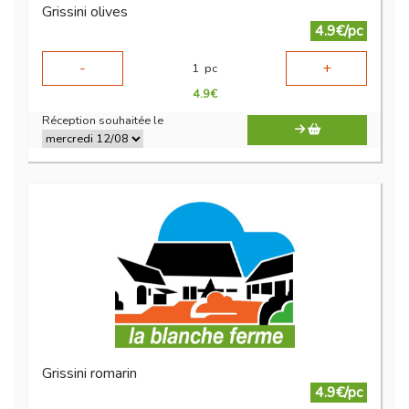
Grissini olives
4.9€/pc
-
+
1
pc
4.9
€
Réception souhaitée le
Grissini romarin
4.9€/pc