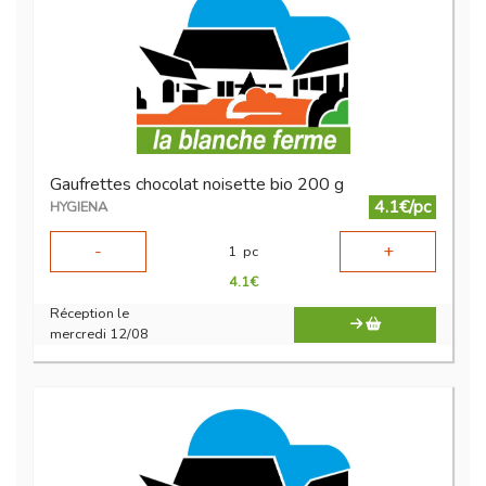
Gaufrettes chocolat noisette bio 200 g
4.1€/pc
HYGIENA
-
+
1
pc
4.1
€
Réception le
mercredi 12/08