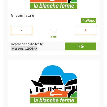
Grissini nature
4.9€/pc
-
+
1
pc
4.9
€
Réception souhaitée le