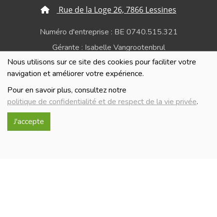
Rue de la Loge 26, 7866 Lessines
Numéro d'entreprise : BE 0740.515.321
Gérante : Isabelle Vangrootenbrul
Nous utilisons sur ce site des cookies pour faciliter votre
Politique de confidentialité et de respect de la vie
navigation et améliorer votre expérience.
privée
Pour en savoir plus, consultez notre
politique de confidentialité et de respect de la vie privée
.
J'accepte
Réalisé avec
par
MonSiteAMoi