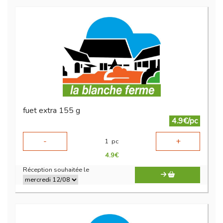
fuet extra 155 g
4.9€/pc
-
+
1
pc
4.9
€
Réception souhaitée le