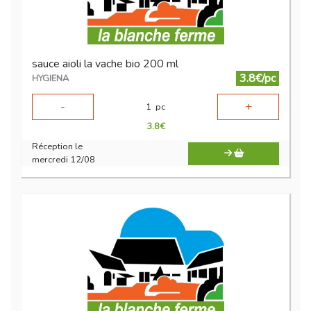
sauce aioli la vache bio 200 ml
3.8€/pc
HYGIENA
-
+
1
pc
3.8
€
Réception le
mercredi 12/08