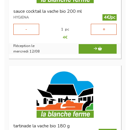
sauce cocktail la vache bio 200 ml
4€/pc
HYGIENA
-
+
1
pc
4
€
Réception le
mercredi 12/08
tartinade la vache bio 180 g