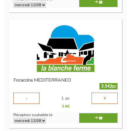
Focaccina MEDITERRANEO
3.9€/pc
-
+
1
pc
3.9
€
Réception souhaitée le