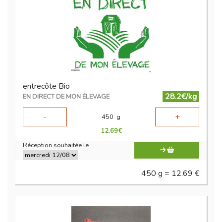
entrecôte Bio
28.2€/kg
EN DIRECT DE MON ÉLEVAGE
-
+
450
g
12.69
€
Réception souhaitée le
450 g = 12.69 €