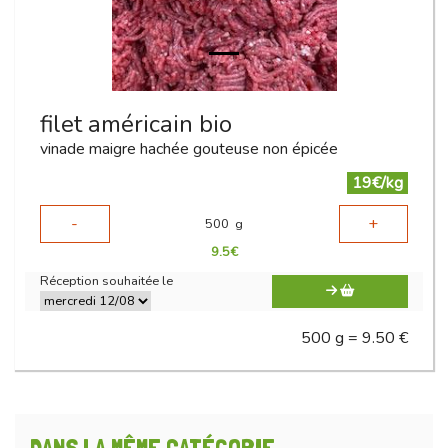
filet américain bio
vinade maigre hachée gouteuse non épicée
19€/kg
-
+
500
g
9.5
€
Réception souhaitée le
500 g = 9.50 €