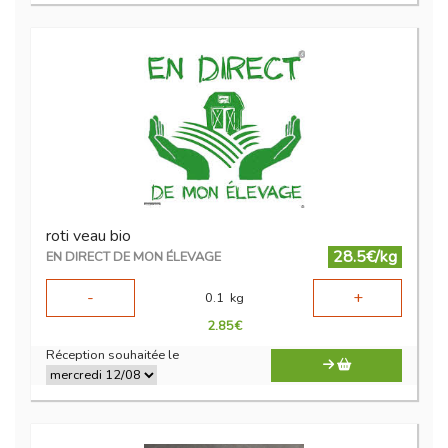
roti veau bio
28.5€/kg
EN DIRECT DE MON ÉLEVAGE
-
+
0.1
kg
2.85
€
Réception souhaitée le