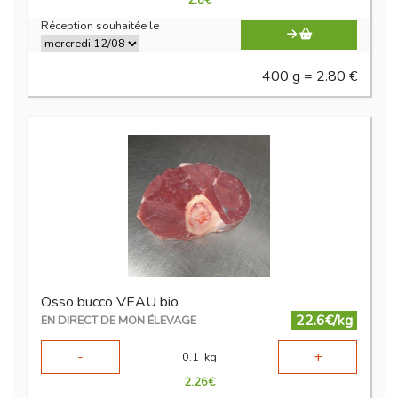
2.8
€
Réception souhaitée le
400 g = 2.80 €
Osso bucco VEAU bio
22.6€/kg
EN DIRECT DE MON ÉLEVAGE
-
+
0.1
kg
2.26
€