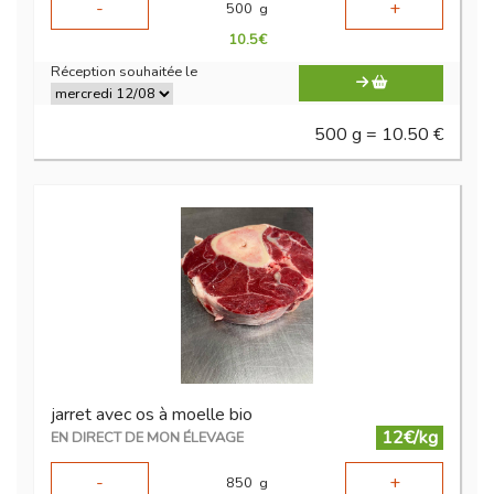
-
+
500
g
10.5
€
Réception souhaitée le
500 g = 10.50 €
jarret avec os à moelle bio
12€/kg
EN DIRECT DE MON ÉLEVAGE
-
+
850
g