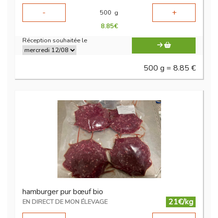
-
+
500
g
8.85
€
Réception souhaitée le
500 g = 8.85 €
hamburger pur bœuf bio
21€/kg
EN DIRECT DE MON ÉLEVAGE