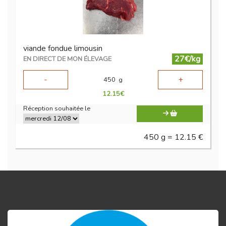
viande fondue limousin
27€/kg
EN DIRECT DE MON ÉLEVAGE
-
+
450
g
12.15
€
Réception souhaitée le
450 g = 12.15 €