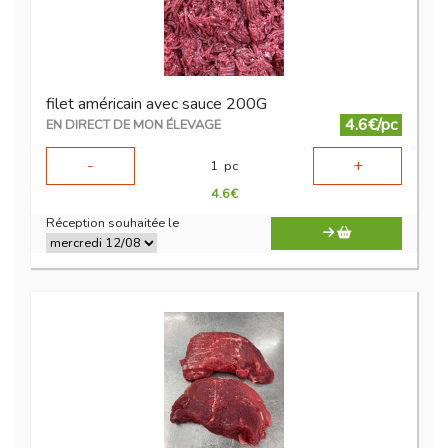
filet américain avec sauce 200G
4.6€/pc
EN DIRECT DE MON ÉLEVAGE
-
+
1
pc
4.6
€
Réception souhaitée le