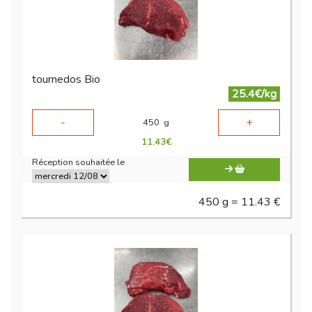
tournedos Bio
25.4€/kg
-
+
450
g
11.43
€
Réception souhaitée le
450 g = 11.43 €