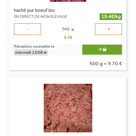
haché pur boeuf bio
19.4€/kg
EN DIRECT DE MON ÉLEVAGE
-
+
500
g
9.7
€
Réception souhaitée le
500 g = 9.70 €