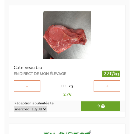
Cote veau bio
27€/kg
EN DIRECT DE MON ÉLEVAGE
-
+
0.1
kg
2.7
€
Réception souhaitée le