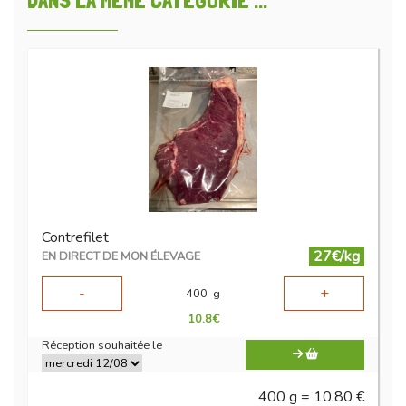
DANS LA MÊME CATÉGORIE ...
Contrefilet
27€/kg
EN DIRECT DE MON ÉLEVAGE
-
+
400
g
10.8
€
Réception souhaitée le
400 g = 10.80 €