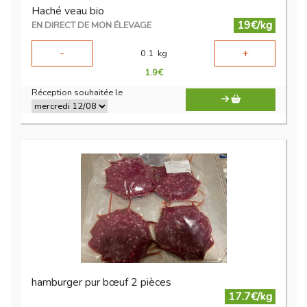
Haché veau bio
19€/kg
EN DIRECT DE MON ÉLEVAGE
-
+
0.1
kg
1.9
€
Réception souhaitée le
hamburger pur bœuf 2 pièces
17.7€/kg