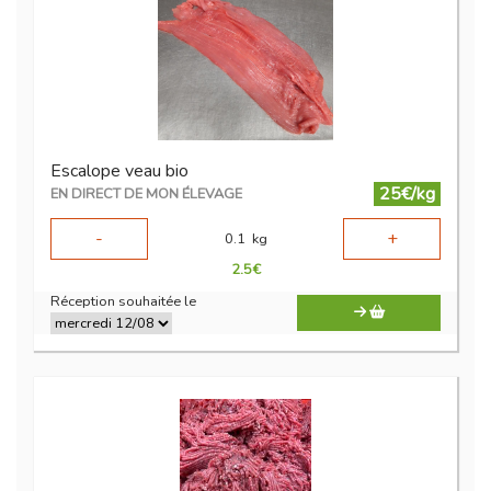
Escalope veau bio
25€/kg
EN DIRECT DE MON ÉLEVAGE
-
+
0.1
kg
2.5
€
Réception souhaitée le