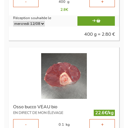
-
+
400
g
2.8
€
Réception souhaitée le
400 g = 2.80 €
Osso bucco VEAU bio
22.6€/kg
EN DIRECT DE MON ÉLEVAGE
-
+
0.1
kg