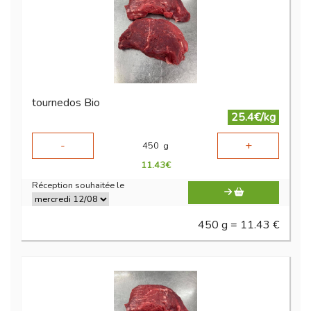
tournedos Bio
25.4€/kg
-
+
450
g
11.43
€
Réception souhaitée le
450 g = 11.43 €