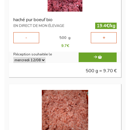
haché pur boeuf bio
19.4€/kg
EN DIRECT DE MON ÉLEVAGE
-
+
500
g
9.7
€
Réception souhaitée le
500 g = 9.70 €