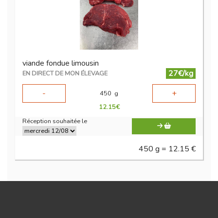
viande fondue limousin
27€/kg
EN DIRECT DE MON ÉLEVAGE
-
+
450
g
12.15
€
Réception souhaitée le
450 g = 12.15 €