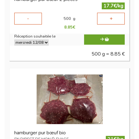
17.7€/kg
-
+
500
g
8.85
€
Réception souhaitée le
500 g = 8.85 €
hamburger pur bœuf bio