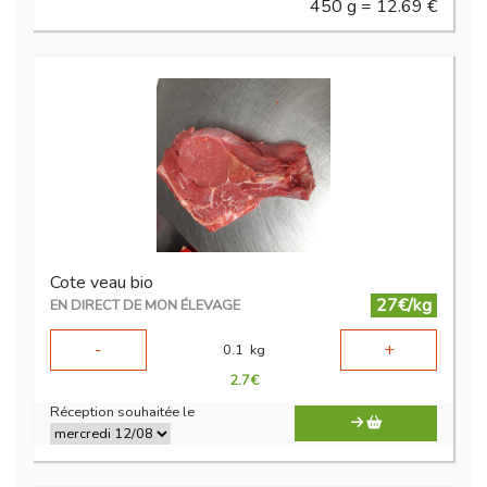
450 g = 12.69 €
Cote veau bio
27€/kg
EN DIRECT DE MON ÉLEVAGE
-
+
0.1
kg
2.7
€
Réception souhaitée le