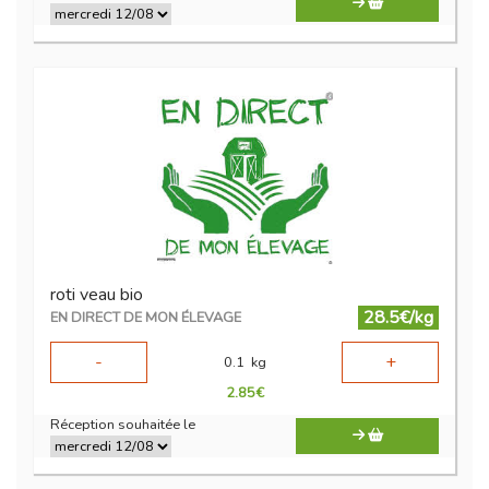
roti veau bio
28.5€/kg
EN DIRECT DE MON ÉLEVAGE
-
+
0.1
kg
2.85
€
Réception souhaitée le