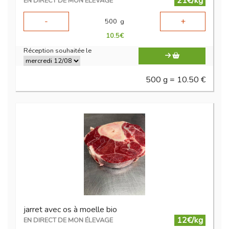
21€/kg
EN DIRECT DE MON ÉLEVAGE
-
+
500
g
10.5
€
Réception souhaitée le
500 g = 10.50 €
jarret avec os à moelle bio
12€/kg
EN DIRECT DE MON ÉLEVAGE