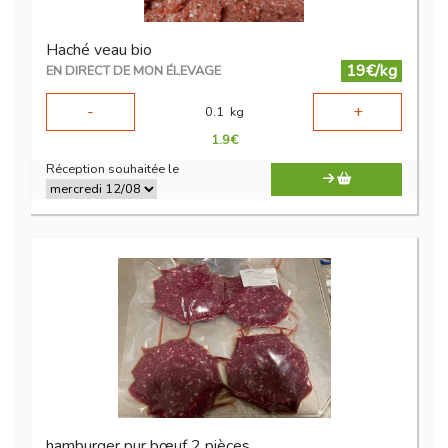
Haché veau bio
19€/kg
EN DIRECT DE MON ÉLEVAGE
-
+
0.1
kg
1.9
€
Réception souhaitée le
hamburger pur bœuf 2 pièces