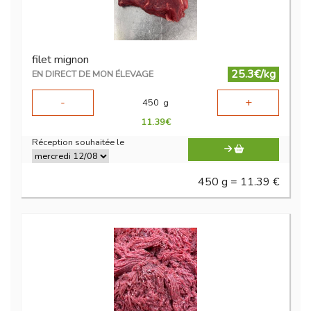
filet mignon
25.3€/kg
EN DIRECT DE MON ÉLEVAGE
-
+
450
g
11.39
€
Réception souhaitée le
450 g = 11.39 €