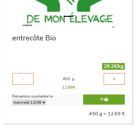
entrecôte Bio
28.2€/kg
-
+
450
g
12.69
€
Réception souhaitée le
450 g = 12.69 €