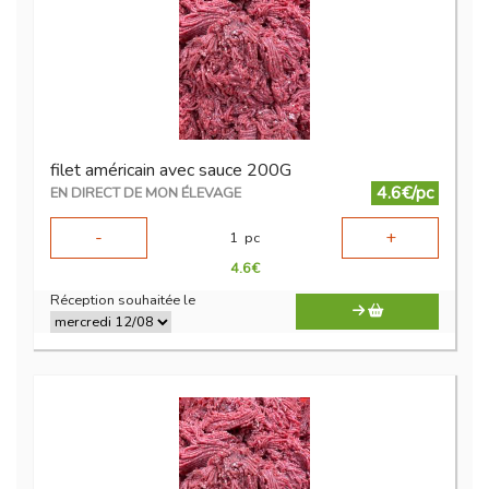
filet américain avec sauce 200G
4.6€/pc
EN DIRECT DE MON ÉLEVAGE
-
+
1
pc
4.6
€
Réception souhaitée le