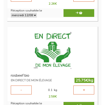
2.26
€
Réception souhaitée le
rosbeef bio
25.75€/kg
EN DIRECT DE MON ÉLEVAGE
-
+
0.1
kg
2.58
€
Réception souhaitée le