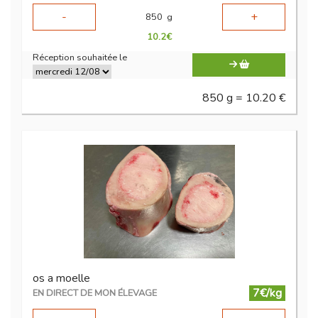
-
+
850
g
10.2
€
Réception souhaitée le
850 g = 10.20 €
os a moelle
7€/kg
EN DIRECT DE MON ÉLEVAGE