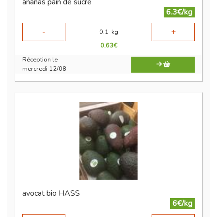
ananas pain de sucre
6.3€/kg
-
+
0.1
kg
0.63
€
Réception le
mercredi 12/08
avocat bio HASS
6€/kg