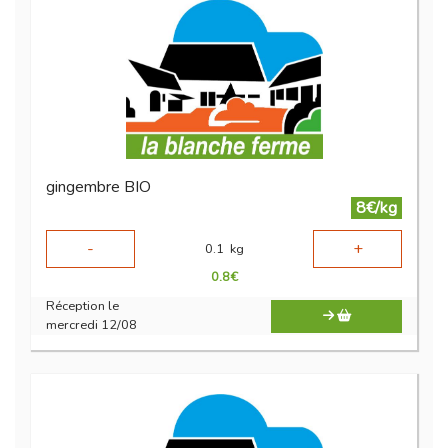
gingembre BIO
8€/kg
-
+
0.1
kg
0.8
€
Réception le
mercredi 12/08