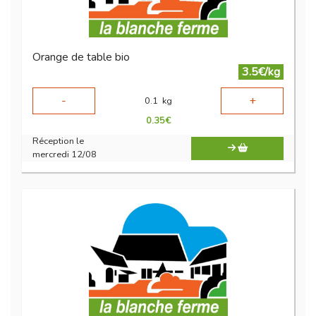
Orange de table bio
3.5€/kg
-
+
0.1
kg
0.35
€
Réception le
mercredi 12/08