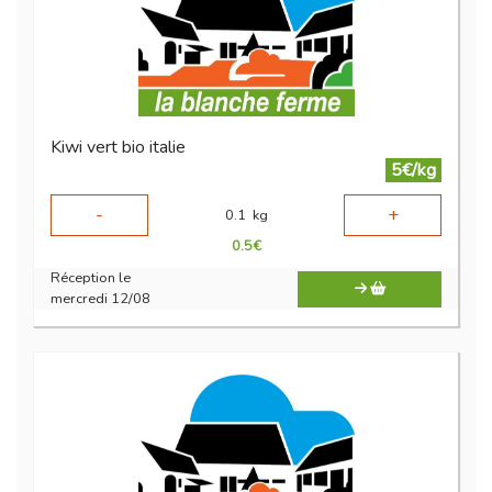
Kiwi vert bio italie
5€/kg
-
+
0.1
kg
0.5
€
Réception le
mercredi 12/08