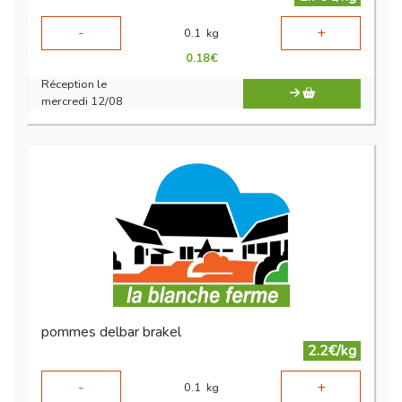
-
+
0.1
kg
0.18
€
Réception le
mercredi 12/08
pommes delbar brakel
2.2€/kg
-
+
0.1
kg