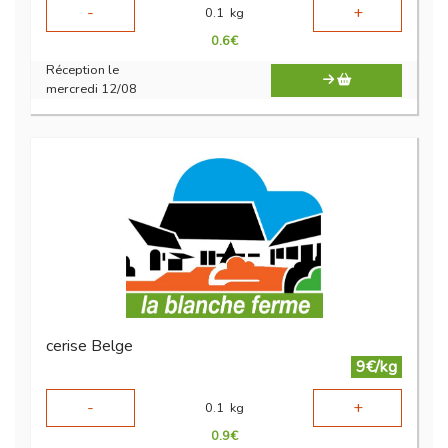
-
+
0.1
kg
0.6
€
Réception le
mercredi 12/08
cerise Belge
9€/kg
-
+
0.1
kg
0.9
€