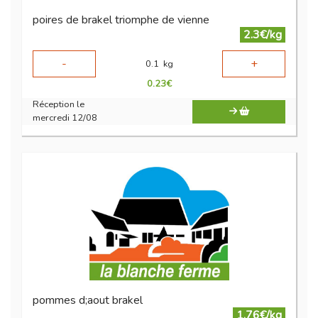
poires de brakel triomphe de vienne
2.3€/kg
-
+
0.1
kg
0.23
€
Réception le
mercredi 12/08
pommes d;aout brakel
1.76€/kg