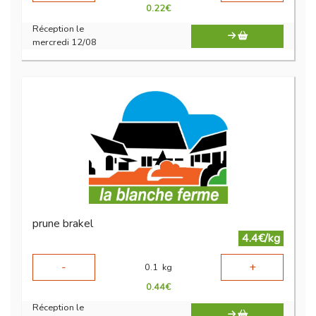
0.22
€
Réception le
mercredi 12/08
prune brakel
4.4€/kg
-
+
0.1
kg
0.44
€
Réception le