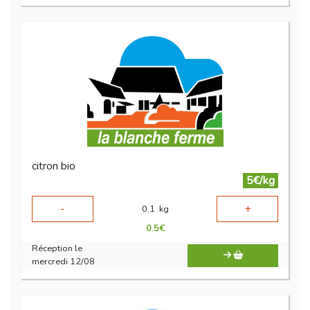
citron bio
5€/kg
-
+
0.1
kg
0.5
€
Réception le
mercredi 12/08