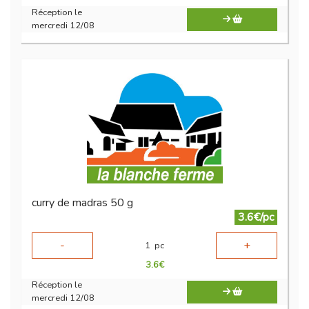
Réception le
mercredi 12/08
curry de madras 50 g
3.6€/pc
-
+
1
pc
3.6
€
Réception le
mercredi 12/08