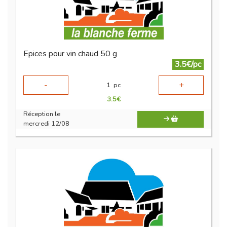
Epices pour vin chaud 50 g
3.5€/pc
-
+
1
pc
3.5
€
Réception le
mercredi 12/08