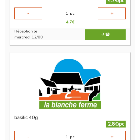
4.7€/pc
-
+
1
pc
4.7
€
Réception le
mercredi 12/08
basilic 40g
2.8€/pc
-
+
1
pc