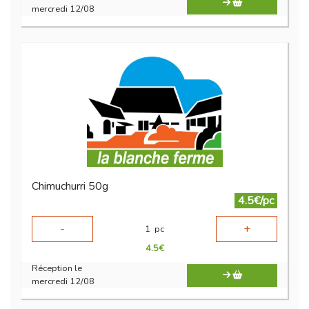
mercredi 12/08
Chimuchurri 50g
4.5€/pc
-
+
1
pc
4.5
€
Réception le
mercredi 12/08