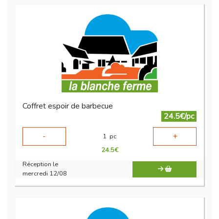
Coffret espoir de barbecue
24.5€/pc
-
+
1
pc
24.5
€
Réception le
mercredi 12/08