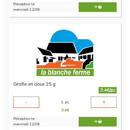
Réception le
mercredi 12/08
Girofle en clous 25 g
3.4€/pc
-
+
1
pc
3.4
€
Réception le
mercredi 12/08