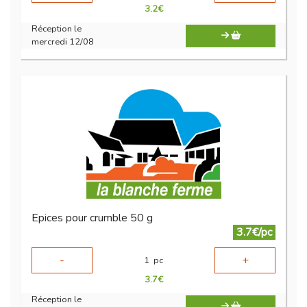
3.2
€
Réception le
mercredi 12/08
Epices pour crumble 50 g
3.7€/pc
-
+
1
pc
3.7
€
Réception le