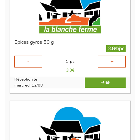
Epices gyros 50 g
3.8€/pc
-
+
1
pc
3.8
€
Réception le
mercredi 12/08