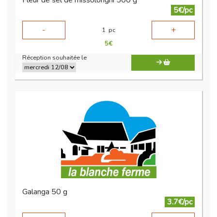
Fleur de sel de missolonghi 500 g
5€/pc
-
+
1
pc
5
€
Réception souhaitée le
Galanga 50 g
3.7€/pc