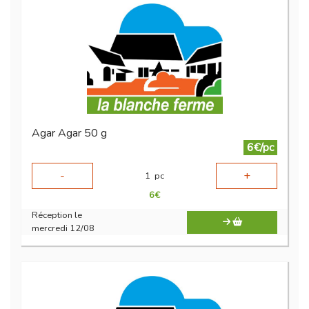
Agar Agar 50 g
6€/pc
-
+
1
pc
6
€
Réception le
mercredi 12/08