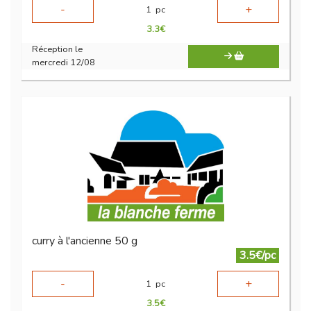
-
+
1
pc
3.3
€
Réception le
mercredi 12/08
curry à l'ancienne 50 g
3.5€/pc
-
+
1
pc
3.5
€