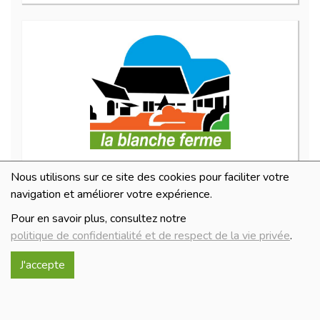
Lefaitoubon 50 g
Nous utilisons sur ce site des cookies pour faciliter votre
4.2€/pc
navigation et améliorer votre expérience.
-
+
1
pc
Pour en savoir plus, consultez notre
4.2
€
politique de confidentialité et de respect de la vie privée
.
Réception le
J'accepte
mercredi 12/08