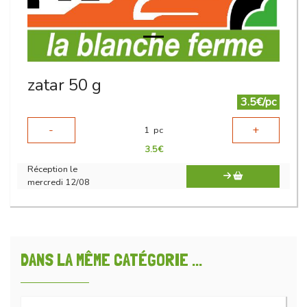
zatar 50 g
3.5€/pc
-
+
1
pc
3.5
€
Réception le
mercredi 12/08
DANS LA MÊME CATÉGORIE ...