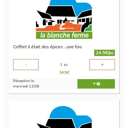
Coffret il était des épices ...une fois
24.5€/pc
-
+
1
pc
24.5
€
Réception le
mercredi 12/08