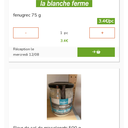
fenugrec 75 g
3.4€/pc
-
+
1
pc
3.4
€
Réception le
mercredi 12/08