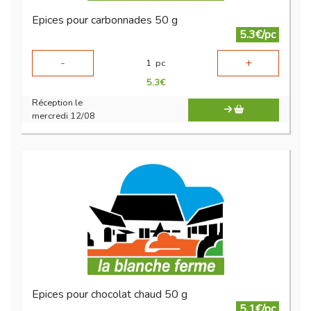
Epices pour carbonnades 50 g
5.3€/pc
-
+
1
pc
5.3
€
Réception le
mercredi 12/08
Epices pour chocolat chaud 50 g
5.1€/pc