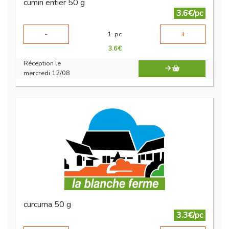
cumin entier 50 g
3.6€/pc
-
+
1
pc
3.6
€
Réception le
mercredi 12/08
curcuma 50 g
3.3€/pc