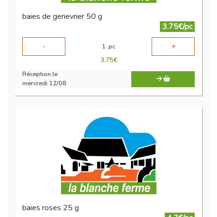
baies de genevrier 50 g
3.75€/pc
-
+
1
pc
3.75
€
Réception le
mercredi 12/08
baies roses 25 g