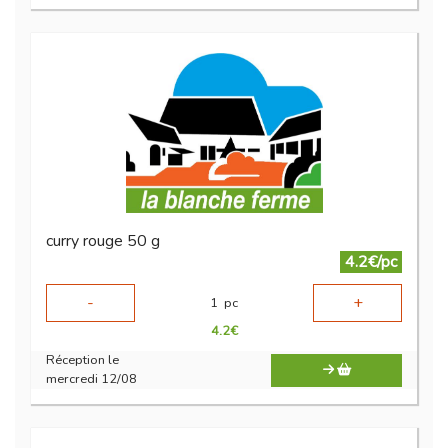
curry rouge 50 g
4.2€/pc
-
+
1
pc
4.2
€
Réception le
mercredi 12/08