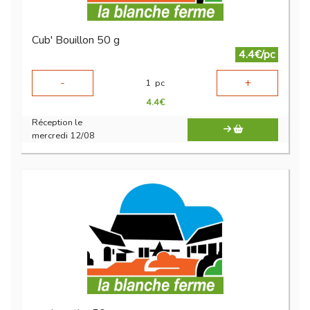
Cub' Bouillon 50 g
4.4€/pc
-
+
1
pc
4.4
€
Réception le
mercredi 12/08