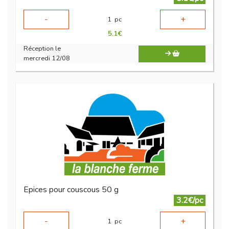
-
+
1
pc
5.1
€
Réception le
mercredi 12/08
Epices pour couscous 50 g
3.2€/pc
-
+
1
pc