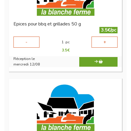
Epices pour bbq et grillades 50 g
3.5€/pc
-
+
1
pc
3.5
€
Réception le
mercredi 12/08