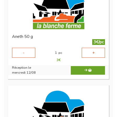
Aneth 50 g
3€/pc
-
+
1
pc
3
€
Réception le
mercredi 12/08