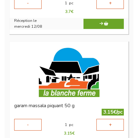
-
+
1
pc
3.7
€
Réception le
mercredi 12/08
garam massala piquant 50 g
3.15€/pc
-
+
1
pc
3.15
€