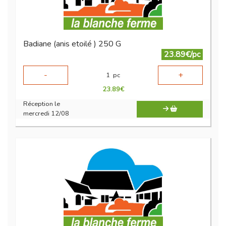
Badiane (anis etoilé ) 250 G
23.89€/pc
-
+
1
pc
23.89
€
Réception le
mercredi 12/08