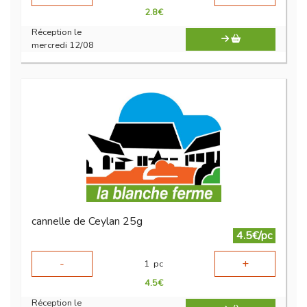
2.8
€
Réception le
mercredi 12/08
cannelle de Ceylan 25g
4.5€/pc
-
+
1
pc
4.5
€
Réception le