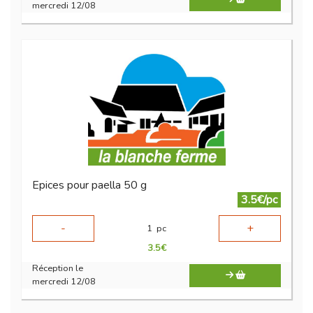
mercredi 12/08
Epices pour paella 50 g
3.5€/pc
-
+
1
pc
3.5
€
Réception le
mercredi 12/08