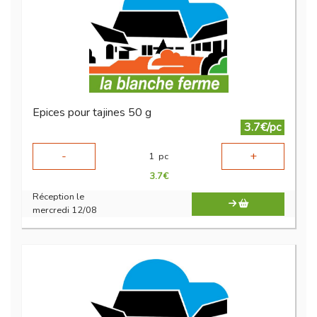
Epices pour tajines 50 g
3.7€/pc
-
+
1
pc
3.7
€
Réception le
mercredi 12/08