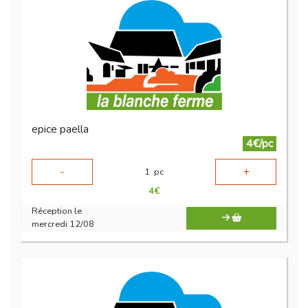
epice paella
4€/pc
-
+
1
pc
4
€
Réception le
mercredi 12/08