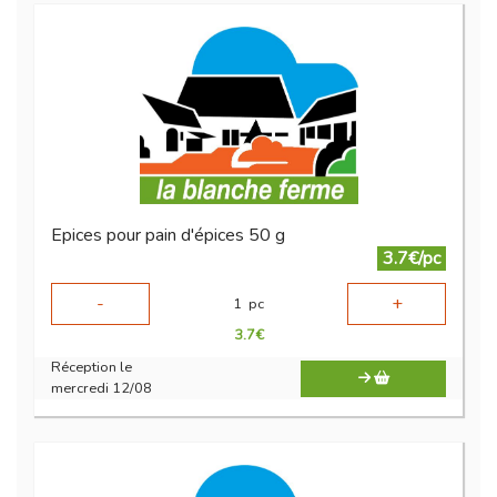
Epices pour pain d'épices 50 g
3.7€/pc
-
+
1
pc
3.7
€
Réception le
mercredi 12/08