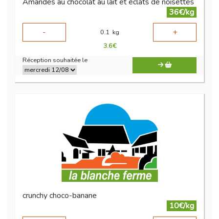
Amandes au chocolat au lait et éclats de noisettes
36€/kg
-
+
0.1
kg
3.6
€
Réception souhaitée le
crunchy choco-banane
10€/kg