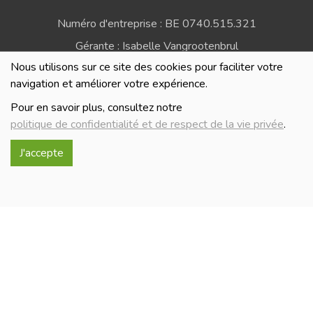
Numéro d'entreprise : BE 0740.515.321
Gérante : Isabelle Vangrootenbrul
Nous utilisons sur ce site des cookies pour faciliter votre
Politique de confidentialité et de respect de la vie
navigation et améliorer votre expérience.
privée
Pour en savoir plus, consultez notre
politique de confidentialité et de respect de la vie privée
.
J'accepte
Réalisé avec
par
MonSiteAMoi