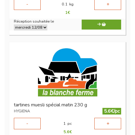
-
+
0.1
kg
1
€
Réception souhaitée le
tartines muesli spécial matin 230 g
5.6€/pc
HYGIENA
-
+
1
pc
5.6
€