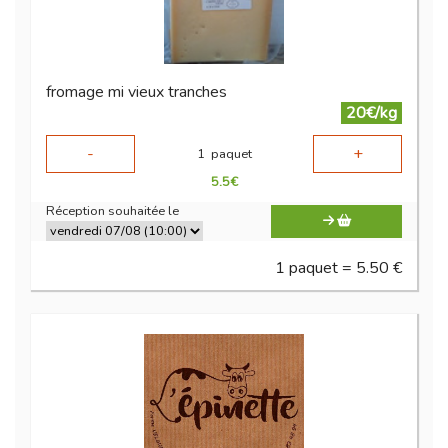
fromage mi vieux tranches
20€/kg
-
+
1
paquet
5.5
€
Réception souhaitée le
1 paquet = 5.50 €