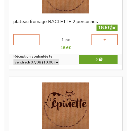
plateau fromage RACLETTE 2 personnes
18.6€/pc
-
+
1
pc
18.6
€
Réception souhaitée le