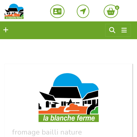
0
fromage bailli nature