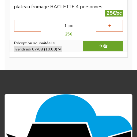
plateau fromage RACLETTE 4 personnes
25€/pc
-
+
1
pc
25
€
Réception souhaitée le