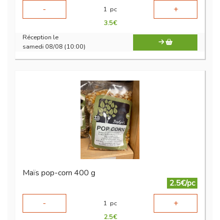
-
+
1
pc
3.5
€
Réception le
samedi 08/08 (10:00)
Maïs pop-corn 400 g
2.5€/pc
-
+
1
pc
2.5
€