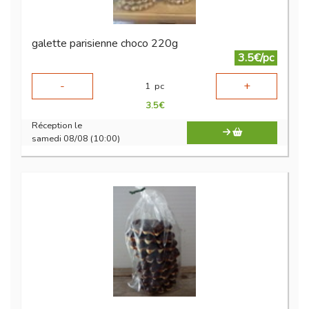
galette parisienne choco 220g
3.5€/pc
-
+
1
pc
3.5
€
Réception le
samedi 08/08 (10:00)