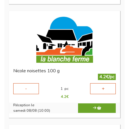
Nicole noisettes 100 g
4.2€/pc
-
+
1
pc
4.2
€
Réception le
samedi 08/08 (10:00)