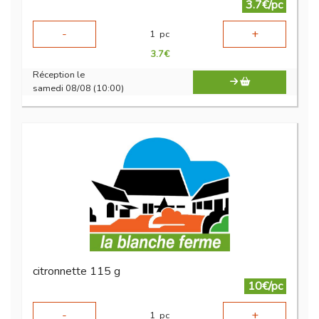
3.7€/pc
-
+
1
pc
3.7
€
Réception le
samedi 08/08 (10:00)
citronnette 115 g
10€/pc
-
+
1
pc