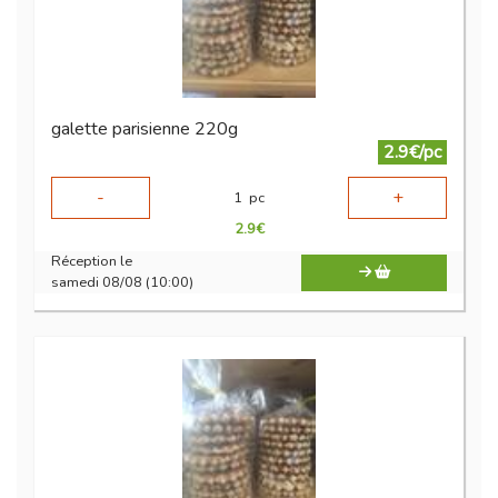
galette parisienne 220g
2.9€/pc
-
+
1
pc
2.9
€
Réception le
samedi 08/08 (10:00)