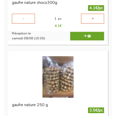
gaufre nature choco300g
4.1€/pc
-
+
1
pc
4.1
€
Réception le
samedi 08/08 (10:00)
gaufre nature 250 g
3.5€/pc