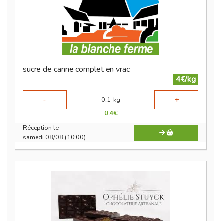
sucre de canne complet en vrac
4€/kg
-
+
0.1
kg
0.4
€
Réception le
samedi 08/08 (10:00)