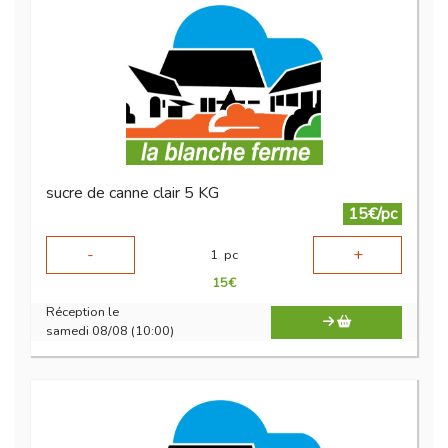
sucre de canne clair 5 KG
15€/pc
-
+
1
pc
15
€
Réception le
samedi 08/08 (10:00)