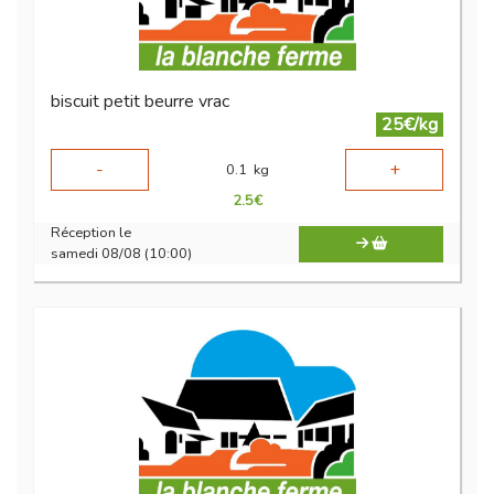
biscuit petit beurre vrac
25€/kg
-
+
0.1
kg
2.5
€
Réception le
samedi 08/08 (10:00)