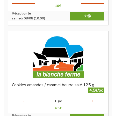
10
€
Réception le
samedi 08/08 (10:00)
Cookies amandes / caramel beurre salé 125 g
4.5€/pc
-
+
1
pc
4.5
€
Réception le