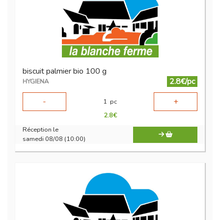
biscuit palmier bio 100 g
2.8€/pc
HYGIENA
-
+
1
pc
2.8
€
Réception le
samedi 08/08 (10:00)