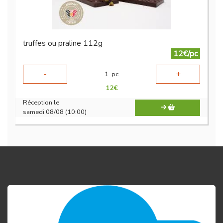
truffes ou praline 112g
12€/pc
-
+
1
pc
12
€
Réception le
samedi 08/08 (10:00)