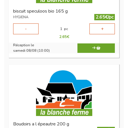
biscuit speculoos bio 165 g
2.65€/pc
HYGIENA
-
+
1
pc
2.65
€
Réception le
samedi 08/08 (10:00)
Boudoirs a l épeautre 200 g