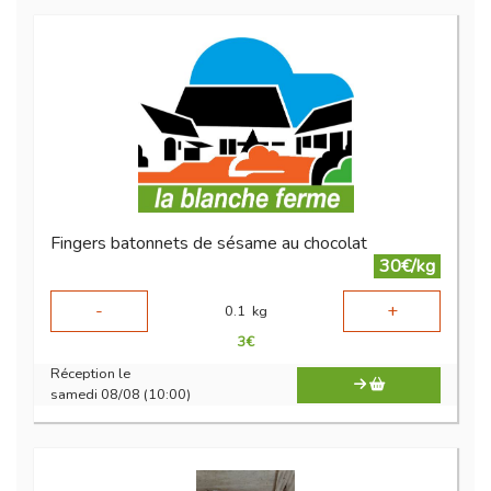
Fingers batonnets de sésame au chocolat
30€/kg
-
+
0.1
kg
3
€
Réception le
samedi 08/08 (10:00)