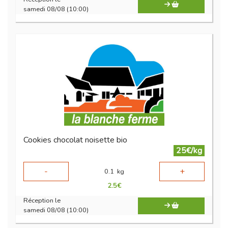
samedi 08/08 (10:00)
Cookies chocolat noisette bio
25€/kg
-
+
0.1
kg
2.5
€
Réception le
samedi 08/08 (10:00)