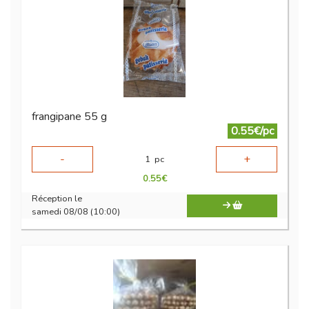
frangipane 55 g
0.55€/pc
-
+
1
pc
0.55
€
Réception le
samedi 08/08 (10:00)