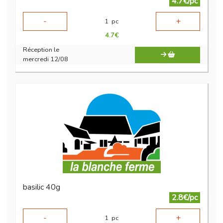
4.7€/pc
-
+
1
pc
4.7
€
Réception le
mercredi 12/08
basilic 40g
2.8€/pc
-
+
1
pc