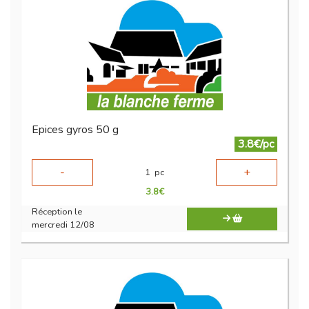
Epices gyros 50 g
3.8€/pc
-
+
1
pc
3.8
€
Réception le
mercredi 12/08