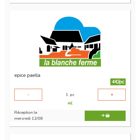
epice paella
4€/pc
-
+
1
pc
4
€
Réception le
mercredi 12/08