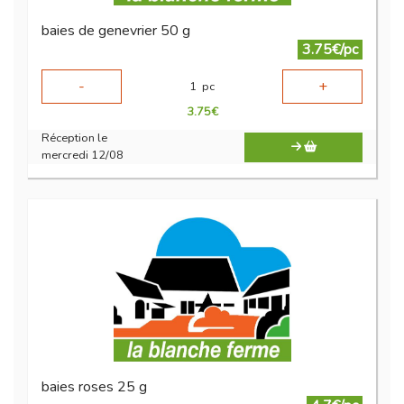
baies de genevrier 50 g
3.75€/pc
-
+
1
pc
3.75
€
Réception le
mercredi 12/08
baies roses 25 g