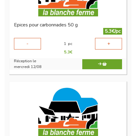
Epices pour carbonnades 50 g
5.3€/pc
-
+
1
pc
5.3
€
Réception le
mercredi 12/08