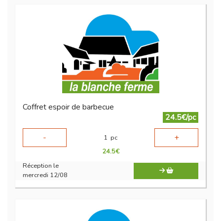
Coffret espoir de barbecue
24.5€/pc
-
+
1
pc
24.5
€
Réception le
mercredi 12/08