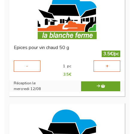
Epices pour vin chaud 50 g
3.5€/pc
-
+
1
pc
3.5
€
Réception le
mercredi 12/08