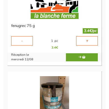
fenugrec 75 g
3.4€/pc
-
+
1
pc
3.4
€
Réception le
mercredi 12/08