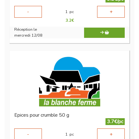
-
+
1
pc
3.2
€
Réception le
mercredi 12/08
Epices pour crumble 50 g
3.7€/pc
-
+
1
pc