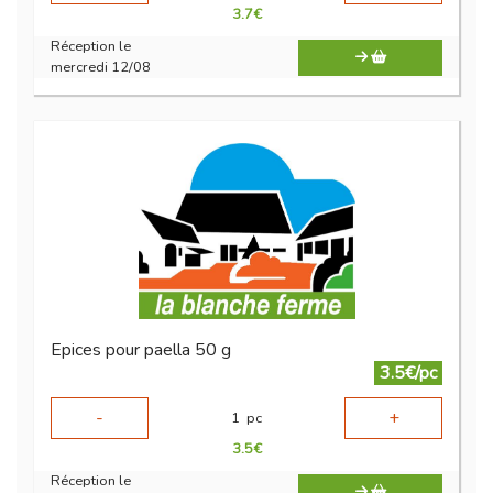
3.7
€
Réception le
mercredi 12/08
Epices pour paella 50 g
3.5€/pc
-
+
1
pc
3.5
€
Réception le