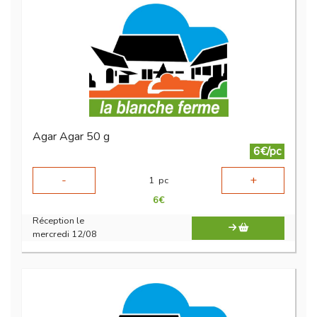
Agar Agar 50 g
6€/pc
-
+
1
pc
6
€
Réception le
mercredi 12/08