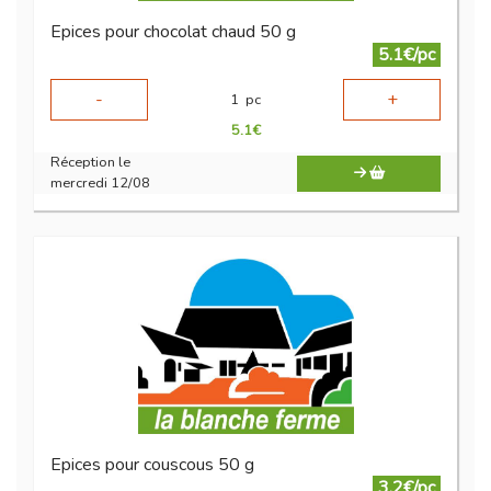
Epices pour chocolat chaud 50 g
5.1€/pc
-
+
1
pc
5.1
€
Réception le
mercredi 12/08
Epices pour couscous 50 g
3.2€/pc