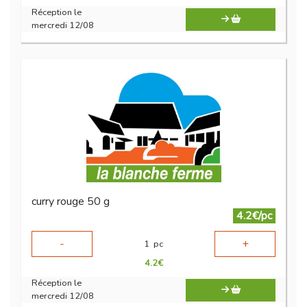
Réception le
mercredi 12/08
curry rouge 50 g
4.2€/pc
-
+
1
pc
4.2
€
Réception le
mercredi 12/08