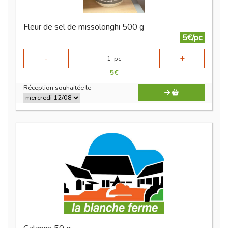
Fleur de sel de missolonghi 500 g
5€/pc
-
+
1
pc
5
€
Réception souhaitée le