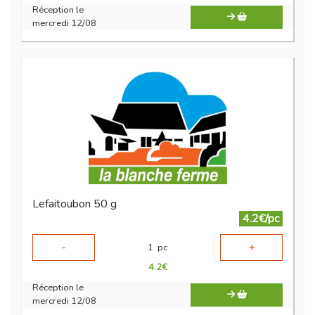
Réception le
mercredi 12/08
Lefaitoubon 50 g
4.2€/pc
-
+
1
pc
4.2
€
Réception le
mercredi 12/08