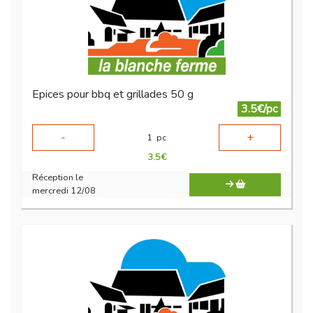
Epices pour bbq et grillades 50 g
3.5€/pc
-
+
1
pc
3.5
€
Réception le
mercredi 12/08