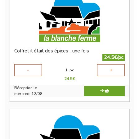
Coffret il était des épices ...une fois
24.5€/pc
-
+
1
pc
24.5
€
Réception le
mercredi 12/08