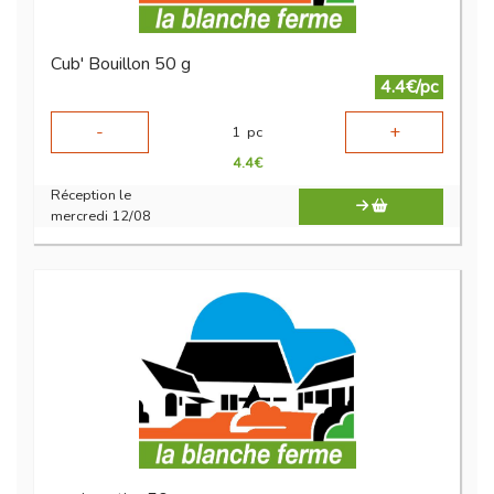
Cub' Bouillon 50 g
4.4€/pc
-
+
1
pc
4.4
€
Réception le
mercredi 12/08