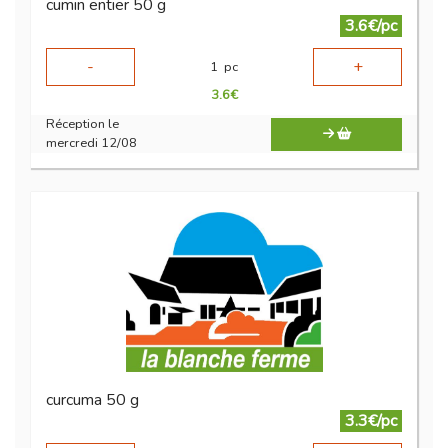
cumin entier 50 g
3.6€/pc
-
+
1
pc
3.6
€
Réception le
mercredi 12/08
curcuma 50 g
3.3€/pc