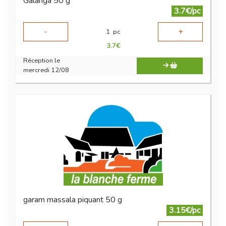
Galanga 50 g
3.7€/pc
-
+
1
pc
3.7
€
Réception le
mercredi 12/08
garam massala piquant 50 g
3.15€/pc