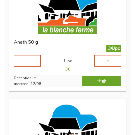
Aneth 50 g
3€/pc
-
+
1
pc
3
€
Réception le
mercredi 12/08