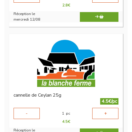
2.8
€
Réception le
mercredi 12/08
cannelle de Ceylan 25g
4.5€/pc
-
+
1
pc
4.5
€
Réception le