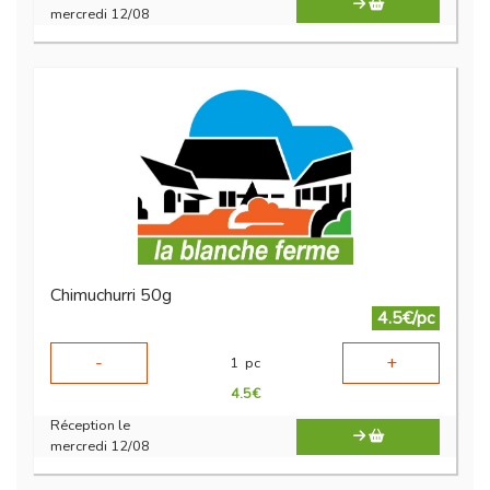
mercredi 12/08
Chimuchurri 50g
4.5€/pc
-
+
1
pc
4.5
€
Réception le
mercredi 12/08