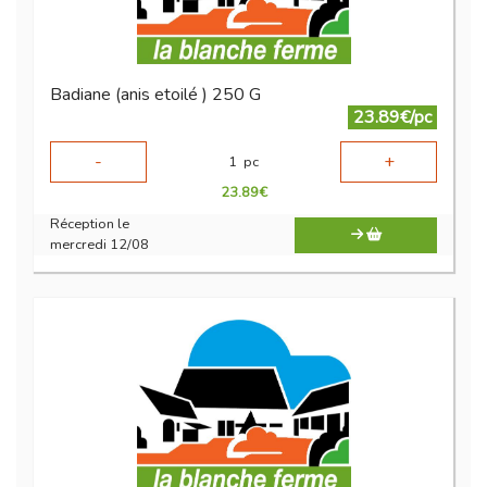
Badiane (anis etoilé ) 250 G
23.89€/pc
-
+
1
pc
23.89
€
Réception le
mercredi 12/08