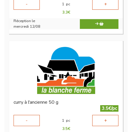
-
+
1
pc
3.3
€
Réception le
mercredi 12/08
curry à l'ancienne 50 g
3.5€/pc
-
+
1
pc
3.5
€