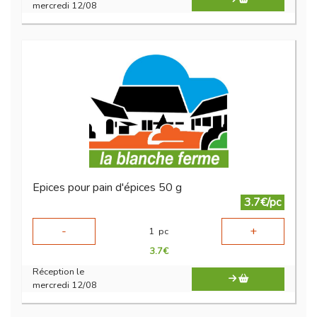
mercredi 12/08
Epices pour pain d'épices 50 g
3.7€/pc
-
+
1
pc
3.7
€
Réception le
mercredi 12/08