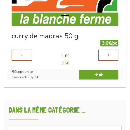
curry de madras 50 g
3.6€/pc
-
+
1
pc
3.6
€
Réception le
mercredi 12/08
DANS LA MÊME CATÉGORIE ...