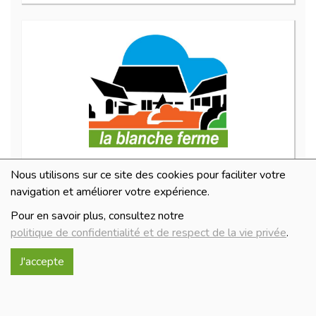
Mélange 3 poivres 50 g
Nous utilisons sur ce site des cookies pour faciliter votre
4.4€/pc
navigation et améliorer votre expérience.
-
+
1
pc
Pour en savoir plus, consultez notre
4.4
€
politique de confidentialité et de respect de la vie privée
.
Réception le
J'accepte
mercredi 12/08