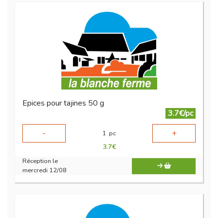
Epices pour tajines 50 g
3.7€/pc
-
+
1
pc
3.7
€
Réception le
mercredi 12/08