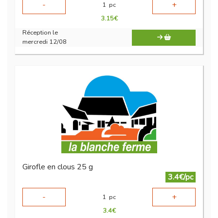
-
+
1
pc
3.15
€
Réception le
mercredi 12/08
Girofle en clous 25 g
3.4€/pc
-
+
1
pc
3.4
€