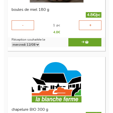
boules de miel 180 g
4.8€/pc
-
+
1
pc
4.8
€
Réception souhaitée le
chapelure BIO 300 g