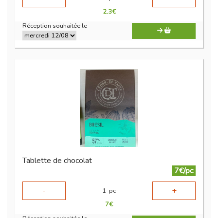
2.3
€
Réception souhaitée le
Tablette de chocolat
7€/pc
-
+
1
pc
7
€