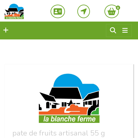
0
pate de fruits artisanal 55 g