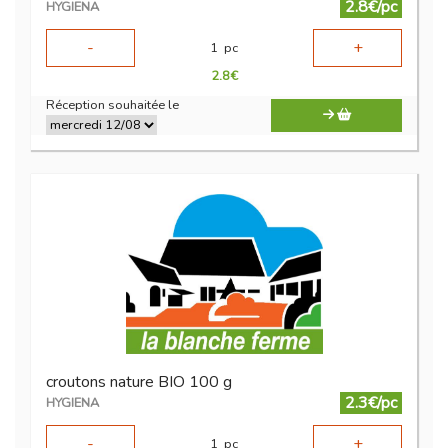
2.8€/pc
HYGIENA
-
+
1
pc
2.8
€
Réception souhaitée le
croutons nature BIO 100 g
2.3€/pc
HYGIENA
-
+
1
pc