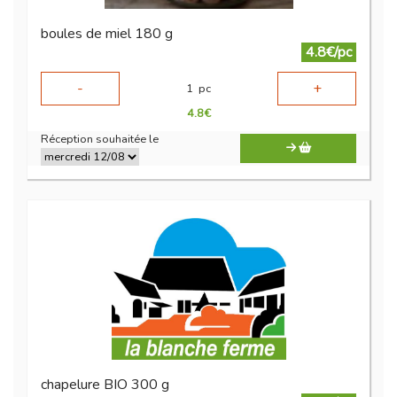
boules de miel 180 g
4.8€/pc
-
+
1
pc
4.8
€
Réception souhaitée le
chapelure BIO 300 g