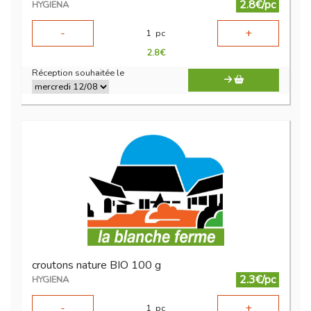
2.8€/pc
HYGIENA
-
+
1
pc
2.8
€
Réception souhaitée le
croutons nature BIO 100 g
2.3€/pc
HYGIENA
-
+
1
pc