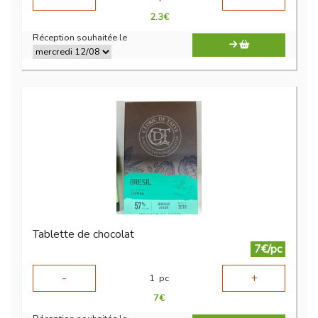
2.3
€
Réception souhaitée le
Tablette de chocolat
7€/pc
-
+
1
pc
7
€