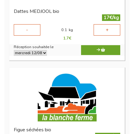
Dattes MEDJOOL bio
17€/kg
-
+
0.1
kg
1.7
€
Réception souhaitée le
Figue séchées bio