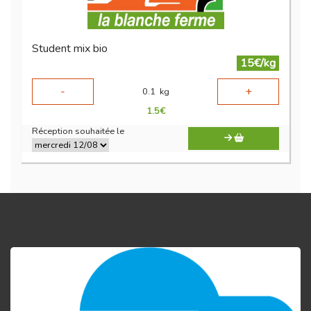
Student mix bio
15€/kg
-
+
0.1
kg
1.5
€
Réception souhaitée le