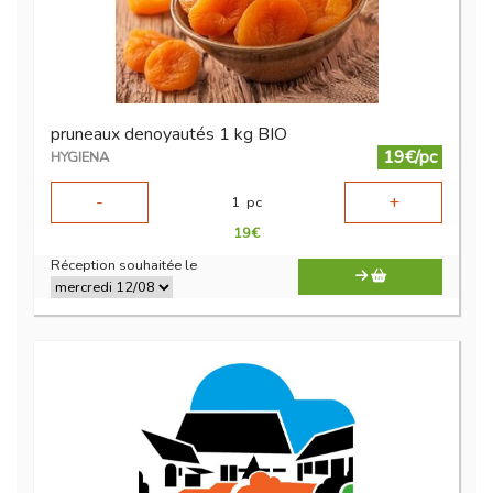
pruneaux denoyautés 1 kg BIO
19€/pc
HYGIENA
-
+
1
pc
19
€
Réception souhaitée le