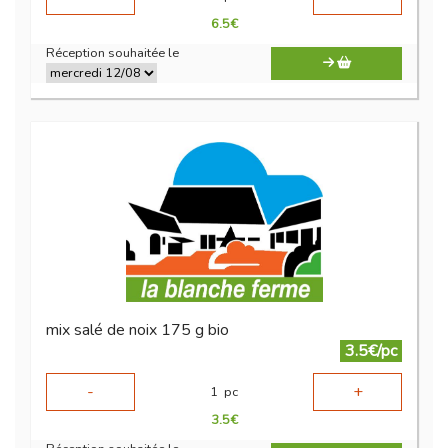
6.5
€
Réception souhaitée le
mix salé de noix 175 g bio
3.5€/pc
-
+
1
pc
3.5
€