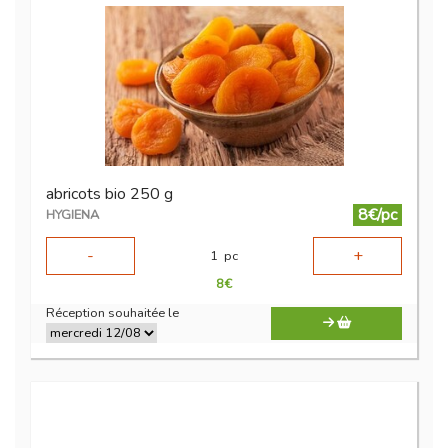
abricots bio 250 g
8€/pc
HYGIENA
-
+
1
pc
8
€
Réception souhaitée le