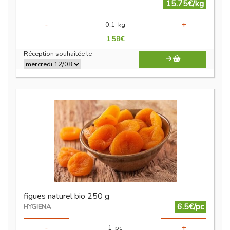
15.75€/kg
-
+
0.1
kg
1.58
€
Réception souhaitée le
figues naturel bio 250 g
6.5€/pc
HYGIENA
-
+
1
pc