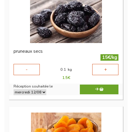
pruneaux secs
15€/kg
-
+
0.1
kg
1.5
€
Réception souhaitée le