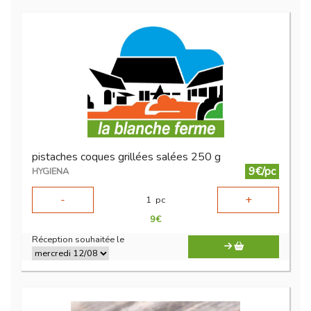
pistaches coques grillées salées 250 g
9€/pc
HYGIENA
-
+
1
pc
9
€
Réception souhaitée le