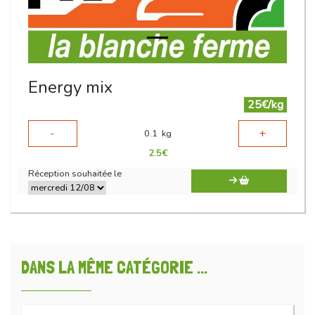
Energy mix
25€/kg
-
+
0.1
kg
2.5
€
Réception souhaitée le
DANS LA MÊME CATÉGORIE ...