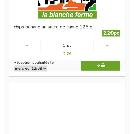
chips banane au sucre de canne 125 g
2.2€/pc
-
+
1
pc
2.2
€
Réception souhaitée le