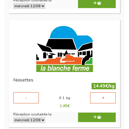
Réception souhaitée le
Noisettes
14.49€/kg
-
+
0.1
kg
1.45
€
Réception souhaitée le