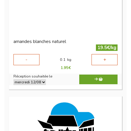
amandes blanches naturel
19.5€/kg
-
+
0.1
kg
1.95
€
Réception souhaitée le