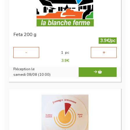
Feta 200 g
3.9€/pc
-
+
1
pc
3.9
€
Réception le
samedi 08/08 (10:00)