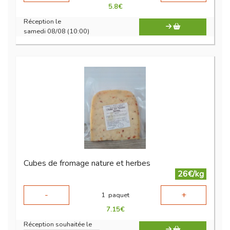
5.8
€
Réception le
samedi 08/08 (10:00)
Cubes de fromage nature et herbes
26€/kg
-
+
1
paquet
7.15
€
Réception souhaitée le