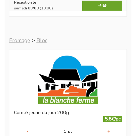
Réception le
samedi 08/08 (10:00)
Fromage
>
Bloc
Comté jeune du jura 200g
5.8€/pc
-
+
1
pc