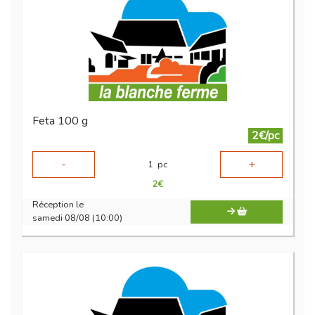
Feta 100 g
2€/pc
-
+
1
pc
2
€
Réception le
samedi 08/08 (10:00)