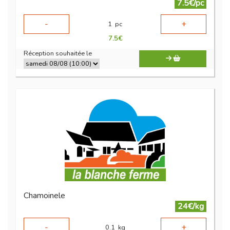
7.5€/pc
-
+
1
pc
7.5
€
Réception souhaitée le
Chamoinele
24€/kg
-
+
0.1
kg