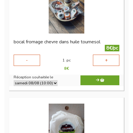
bocal fromage chevre dans huile tournesol
8€/pc
-
+
1
pc
8
€
Réception souhaitée le