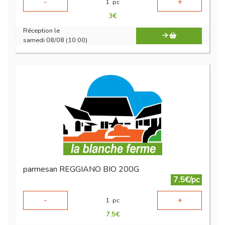
-
+
1
pc
3
€
Réception le
samedi 08/08 (10:00)
parmesan REGGIANO BIO 200G
7.5€/pc
-
+
1
pc
7.5
€