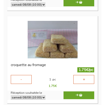
Réception souhaitée le
croquette au fromage
1.75€/pc
-
+
1
pc
1.75
€
Réception souhaitée le