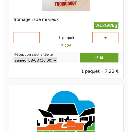
fromage rapé mi vieux
26.25€/kg
-
+
1
paquet
7.22
€
Réception souhaitée le
1 paquet = 7.22 €