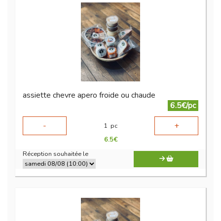
assiette chevre apero froide ou chaude
6.5€/pc
-
+
1
pc
6.5
€
Réception souhaitée le