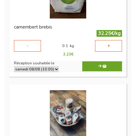
camembert brebis
32.25€/kg
-
+
0.1
kg
3.23
€
Réception souhaitée le