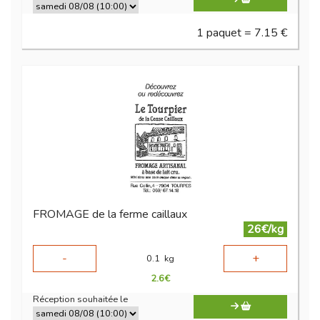
1 paquet = 7.15 €
FROMAGE de la ferme caillaux
26€/kg
-
+
0.1
kg
2.6
€
Réception souhaitée le