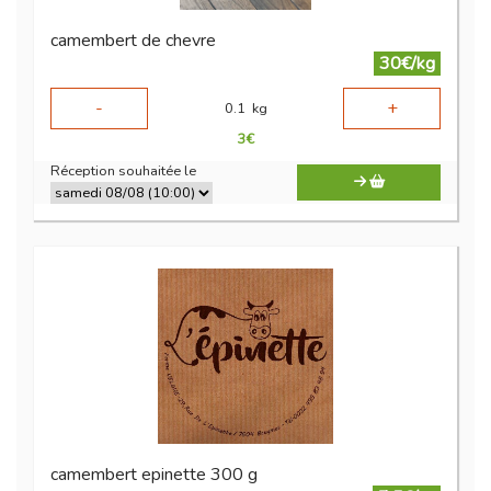
camembert de chevre
30€/kg
-
+
0.1
kg
3
€
Réception souhaitée le
camembert epinette 300 g