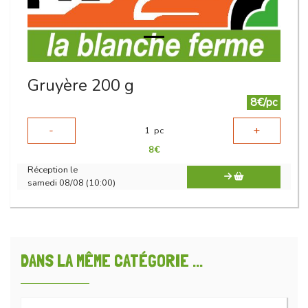
Gruyère 200 g
8€/pc
-
+
1
pc
8
€
Réception le
samedi 08/08 (10:00)
DANS LA MÊME CATÉGORIE ...