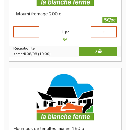
Haloumi fromage 200 g
5€/pc
-
+
1
pc
5
€
Réception le
samedi 08/08 (10:00)
Houmous de lentilles jaunes 150 g