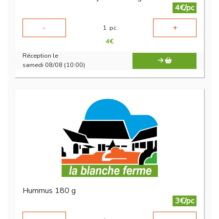
4€/pc
-
+
1
pc
4
€
Réception le
samedi 08/08 (10:00)
Hummus 180 g
3€/pc