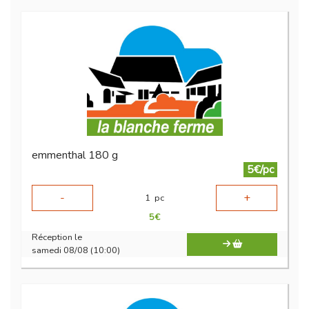
emmenthal 180 g
5€/pc
-
+
1
pc
5
€
Réception le
samedi 08/08 (10:00)