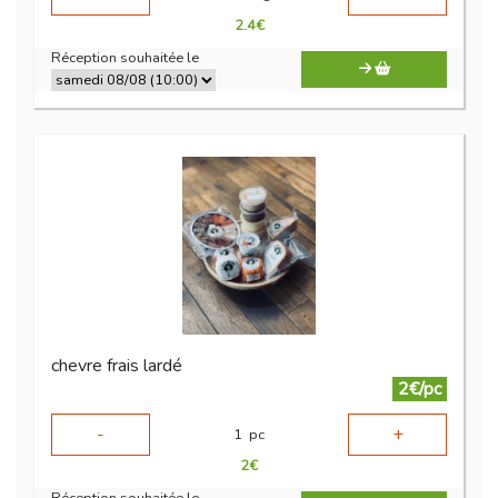
2.4
€
Réception souhaitée le
chevre frais lardé
2€/pc
-
+
1
pc
2
€