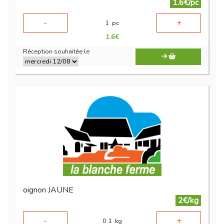
1.6€/pc
-
+
1
pc
1.6
€
Réception souhaitée le
oignon JAUNE
2€/kg
-
+
0.1
kg