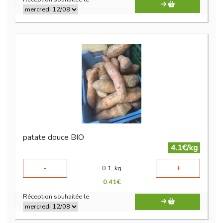
patate douce BIO
4.1€/kg
-
+
0.1
kg
0.41
€
Réception souhaitée le