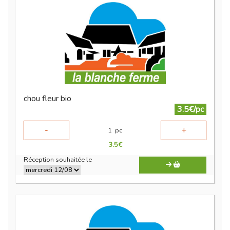
chou fleur bio
3.5€/pc
-
+
1
pc
3.5
€
Réception souhaitée le