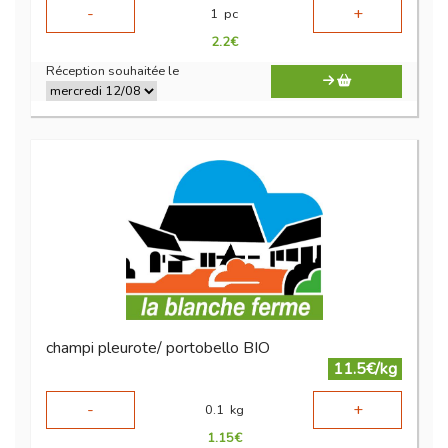
-
+
1
pc
2.2
€
Réception souhaitée le
champi pleurote/ portobello BIO
11.5€/kg
-
+
0.1
kg
1.15
€