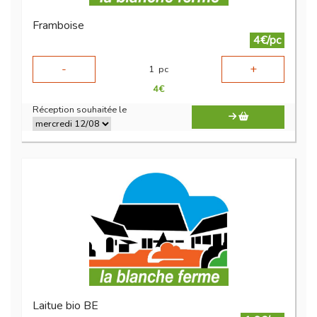
Framboise
4€/pc
-
+
1
pc
4
€
Réception souhaitée le
Laitue bio BE