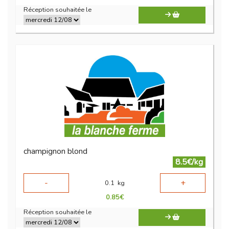
Réception souhaitée le
champignon blond
8.5€/kg
-
+
0.1
kg
0.85
€
Réception souhaitée le