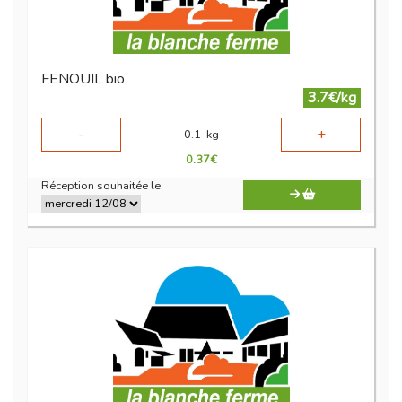
FENOUIL bio
3.7€/kg
-
+
0.1
kg
0.37
€
Réception souhaitée le