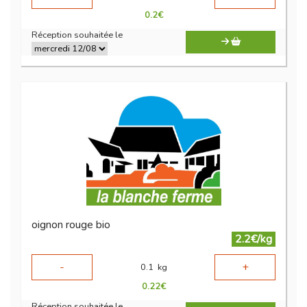
0.2
€
Réception souhaitée le
oignon rouge bio
2.2€/kg
-
+
0.1
kg
0.22
€
Réception souhaitée le