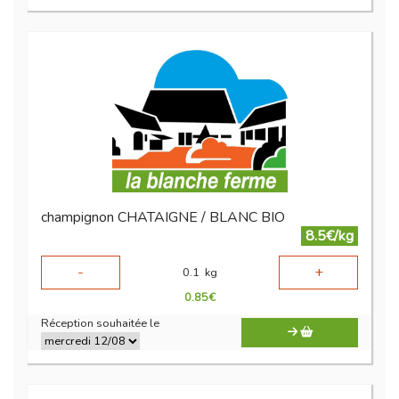
champignon CHATAIGNE / BLANC BIO
8.5€/kg
-
+
0.1
kg
0.85
€
Réception souhaitée le