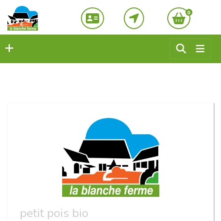
0
petit pois bio