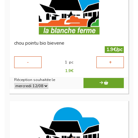
chou pointu bio bievene
1.9€/pc
-
+
1
pc
1.9
€
Réception souhaitée le