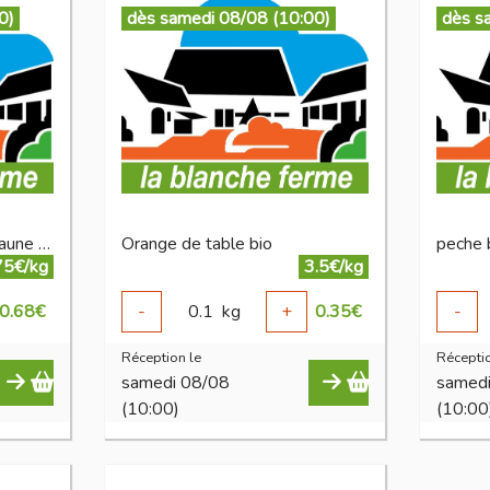
0)
dès samedi 08/08 (10:00)
dès s
nectarine ronde ou plate jaune bio
Orange de table bio
peche 
75€/kg
3.5€/kg
0.68
€
-
0.1
kg
+
0.35
€
-
Réception le
Réceptio
samedi 08/08
samed
(10:00)
(10:00