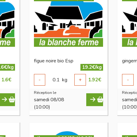
figue noire bio Esp
gingem
16€/kg
19.2€/kg
1.6
€
-
0.1
kg
+
1.92
€
-
Réception le
Réceptio
samedi 08/08
samed
(10:00)
(10:00