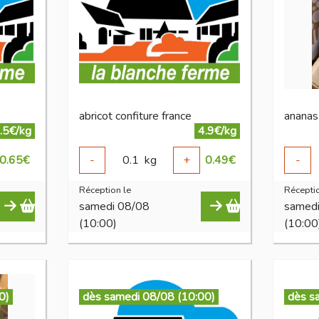
abricot confiture france
ananas
.5€/kg
4.9€/kg
0.65
€
-
0.1
kg
+
0.49
€
-
Réception le
Réceptio
samedi 08/08
samed
(10:00)
(10:00
0)
dès samedi 08/08 (10:00)
dès s