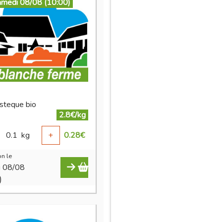
amedi 08/08 (10:00)
asteque bio
2.8€/kg
0.1
kg
+
0.28
€
n le
i 08/08
)