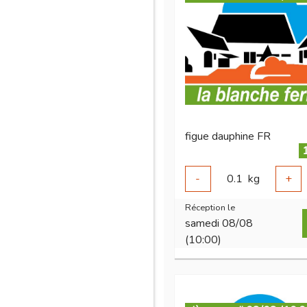
figue dauphine FR
-
0.1
kg
+
Réception le
samedi 08/08
(10:00)