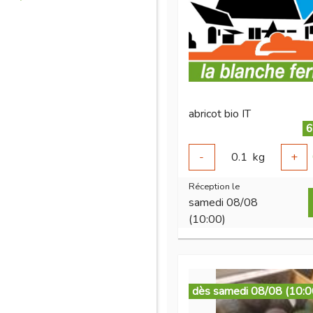
abricot bio IT
6
-
0.1
kg
+
Réception le
samedi 08/08
(10:00)
dès samedi 08/08 (10:0