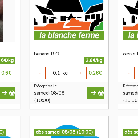
banane BIO
cerise
6€/kg
2.6€/kg
0.6
€
-
0.1
kg
+
0.26
€
-
Réception le
Réceptio
samedi 08/08
samed
(10:00)
(10:00
0)
dès samedi 08/08 (10:00)
dès s