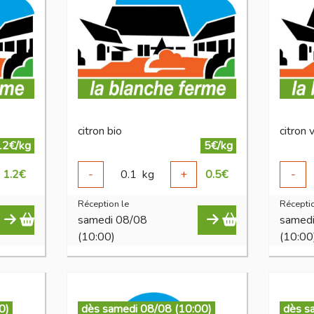
citron bio
citron 
12€/kg
5€/kg
1.2
€
-
0.1
kg
+
0.5
€
-
Réception le
Réceptio
samedi 08/08
samed
(10:00)
(10:00
0)
dès samedi 08/08 (10:00)
dès s