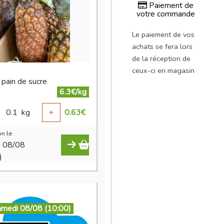
Paiement de
votre commande
Le paiement de vos
achats se fera lors
de la réception de
ceux-ci en magasin
 pain de sucre
6.3€/kg
0.1
kg
+
0.63
€
n le
i 08/08
)
amedi 08/08 (10:00)