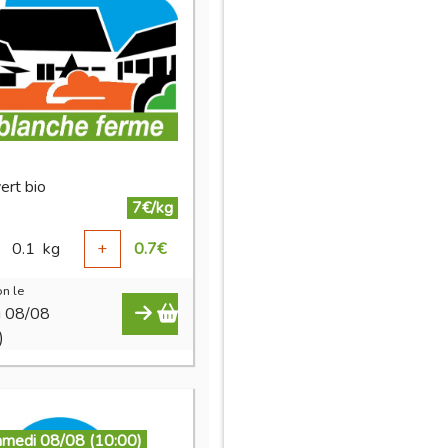
vert bio
7€/kg
0.1
kg
+
0.7
€
n le
i 08/08
)
amedi 08/08 (10:00)