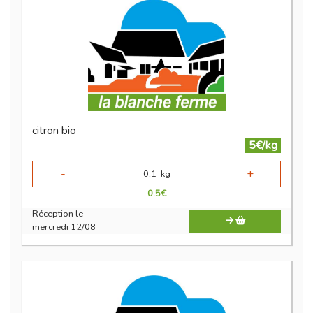
citron bio
5€/kg
-
+
0.1
kg
0.5
€
Réception le
mercredi 12/08