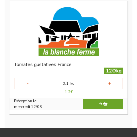
Tomates gustatives France
12€/kg
-
+
0.1
kg
1.2
€
Réception le
mercredi 12/08