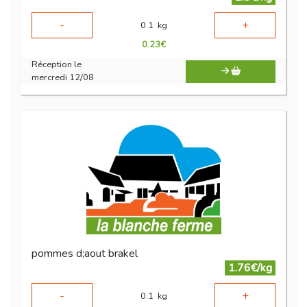
-
+
0.1
kg
0.23
€
Réception le
mercredi 12/08
pommes d;aout brakel
1.76€/kg
-
+
0.1
kg