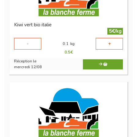
Kiwi vert bio italie
5€/kg
-
+
0.1
kg
0.5
€
Réception le
mercredi 12/08