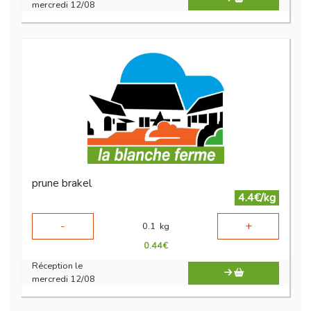
mercredi 12/08
prune brakel
4.4€/kg
-
+
0.1
kg
0.44
€
Réception le
mercredi 12/08