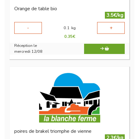
Orange de table bio
3.5€/kg
-
+
0.1
kg
0.35
€
Réception le
mercredi 12/08
poires de brakel triomphe de vienne
2.3€/kg