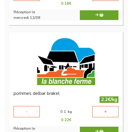
0.18
€
Réception le
mercredi 12/08
pommes delbar brakel
2.2€/kg
-
+
0.1
kg
0.22
€
Réception le