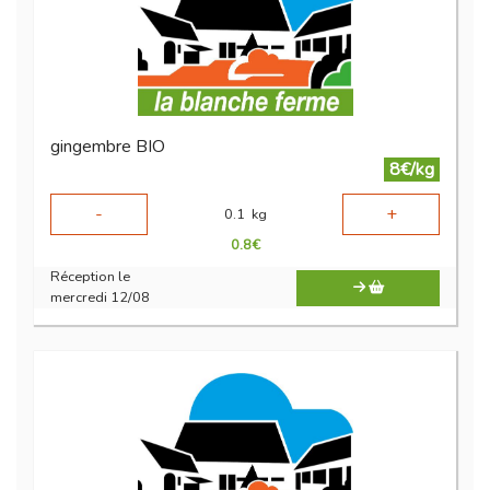
gingembre BIO
8€/kg
-
+
0.1
kg
0.8
€
Réception le
mercredi 12/08