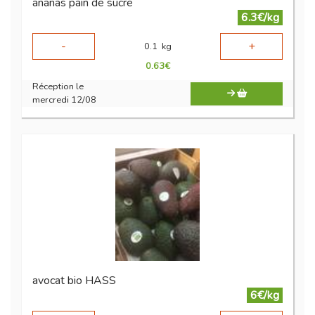
ananas pain de sucre
6.3€/kg
-
+
0.1
kg
0.63
€
Réception le
mercredi 12/08
avocat bio HASS
6€/kg