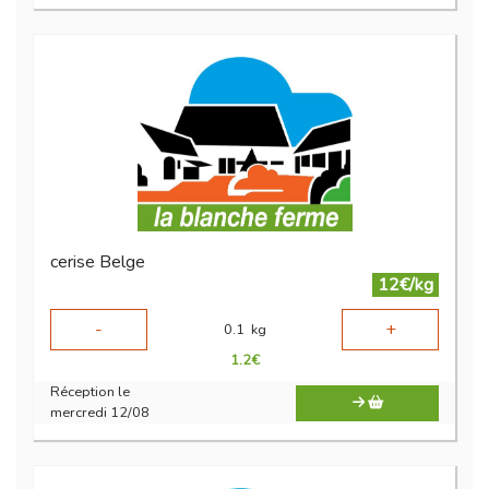
cerise Belge
12€/kg
-
+
0.1
kg
1.2
€
Réception le
mercredi 12/08