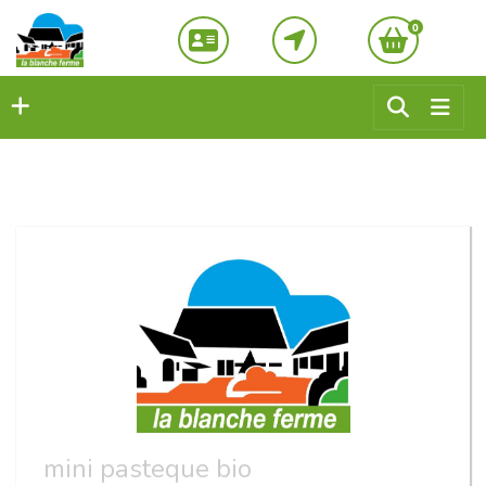
0
mini pasteque bio