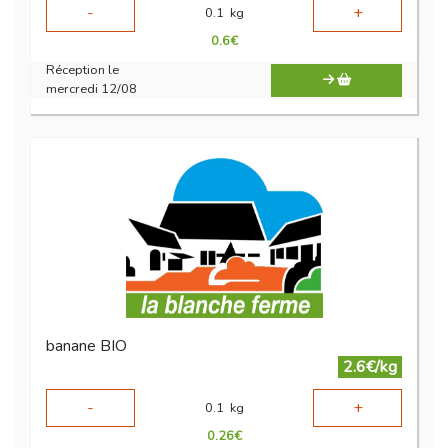
-
+
0.1
kg
0.6
€
Réception le
mercredi 12/08
banane BIO
2.6€/kg
-
+
0.1
kg
0.26
€