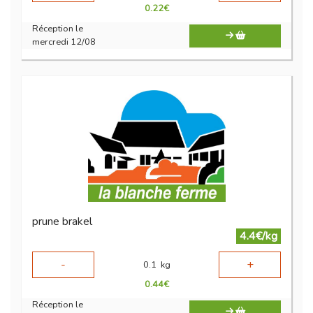
0.22
€
Réception le
mercredi 12/08
prune brakel
4.4€/kg
-
+
0.1
kg
0.44
€
Réception le