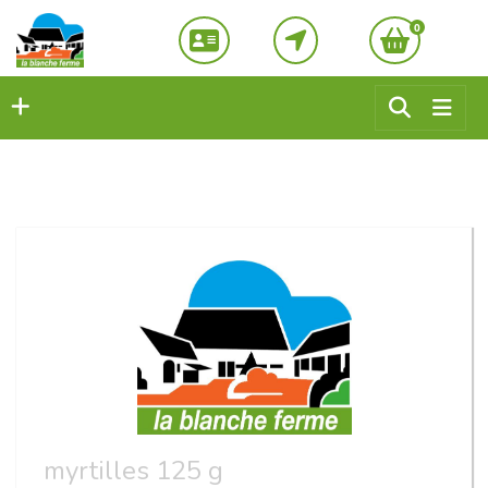
0
myrtilles 125 g