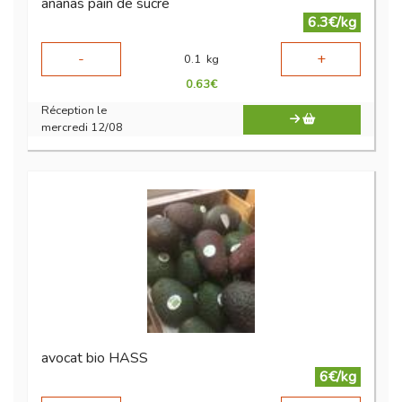
ananas pain de sucre
6.3€/kg
-
+
0.1
kg
0.63
€
Réception le
mercredi 12/08
avocat bio HASS
6€/kg