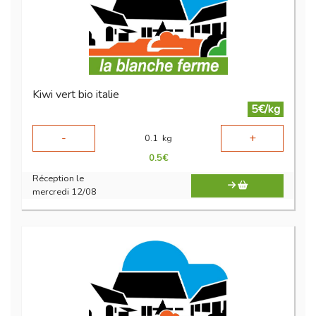
Kiwi vert bio italie
5€/kg
-
+
0.1
kg
0.5
€
Réception le
mercredi 12/08