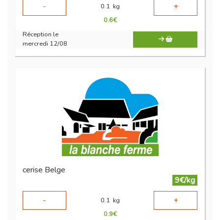
-
+
0.1
kg
0.6
€
Réception le
mercredi 12/08
cerise Belge
9€/kg
-
+
0.1
kg
0.9
€