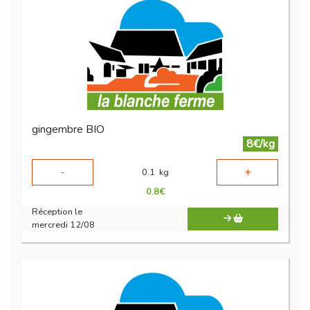
gingembre BIO
8€/kg
-
+
0.1
kg
0.8
€
Réception le
mercredi 12/08