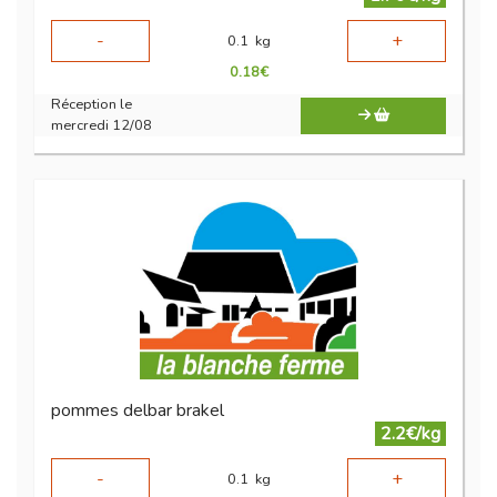
-
+
0.1
kg
0.18
€
Réception le
mercredi 12/08
pommes delbar brakel
2.2€/kg
-
+
0.1
kg