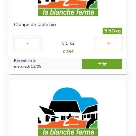
Orange de table bio
3.5€/kg
-
+
0.1
kg
0.35
€
Réception le
mercredi 12/08