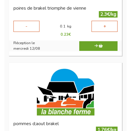
poires de brakel triomphe de vienne
2.3€/kg
-
+
0.1
kg
0.23
€
Réception le
mercredi 12/08
pommes d;aout brakel
1.76€/kg