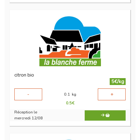
citron bio
5€/kg
-
+
0.1
kg
0.5
€
Réception le
mercredi 12/08