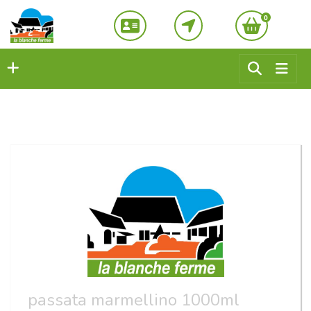
0
passata marmellino 1000ml