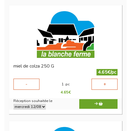
miel de colza 250 G
4.65€/pc
-
+
1
pc
4.65
€
Réception souhaitée le