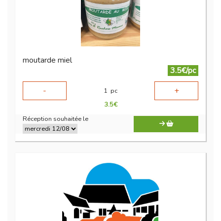
moutarde miel
3.5€/pc
-
+
1
pc
3.5
€
Réception souhaitée le