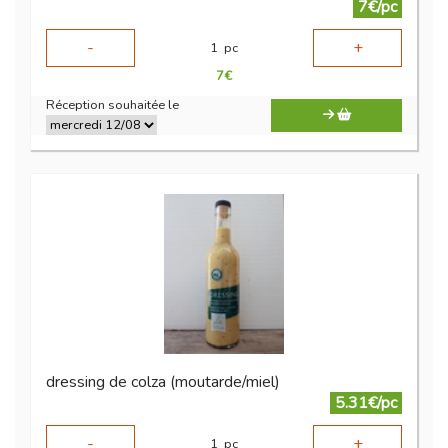
7€/pc
-
+
1
pc
7
€
Réception souhaitée le
dressing de colza (moutarde/miel)
5.31€/pc
-
+
1
pc