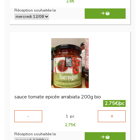
2.8
€
Réception souhaitée le
sauce tomate epicée arrabiata 200g bio
2.75€/pc
-
+
1
pc
2.75
€
Réception souhaitée le