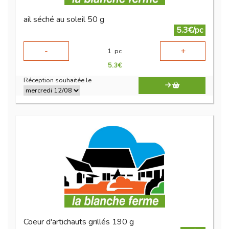
ail séché au soleil 50 g
5.3€/pc
-
+
1
pc
5.3
€
Réception souhaitée le
Coeur d'artichauts grillés 190 g