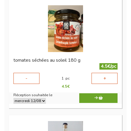
tomates séchées au soleil 180 g
4.5€/pc
-
+
1
pc
4.5
€
Réception souhaitée le