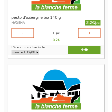
pesto d'aubergine bio 140 g
3.2€/pc
HYGIENA
-
+
1
pc
3.2
€
Réception souhaitée le