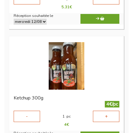
5.31
€
Réception souhaitée le
Ketchup 300g
4€/pc
-
+
1
pc
4
€