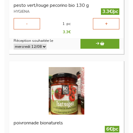
pesto vert/rouge pecorino bio 130 g
3.3€/pc
HYGIENA
-
+
1
pc
3.3
€
Réception souhaitée le
poivronnade bionaturels
6€/pc