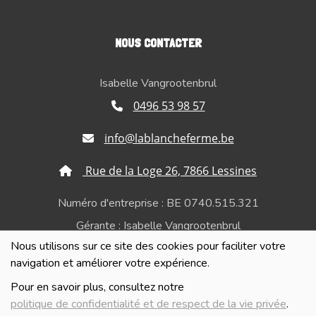
NOUS CONTACTER
Isabelle Vangrootenbrul
0496 53 98 57
info@lablancheferme.be
Rue de la Loge 26, 7866 Lessines
Numéro d'entreprise : BE 0740.515.321
Gérante : Isabelle Vangrootenbrul
Nous utilisons sur ce site des cookies pour faciliter votre
Politique de confidentialité et de respect de la vie
navigation et améliorer votre expérience.
privée
Pour en savoir plus, consultez notre
politique de confidentialité et de respect de la vie privée
.