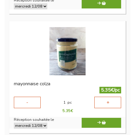
Réception souhaitée le
mayonnaise colza
5.35€/pc
-
+
1
pc
5.35
€
Réception souhaitée le