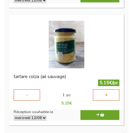
tartare colza (ail sauvage)
5.15€/pc
-
+
1
pc
5.15
€
Réception souhaitée le