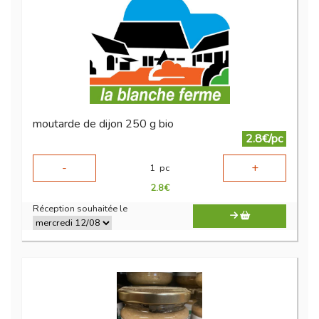
moutarde de dijon 250 g bio
2.8€/pc
-
+
1
pc
2.8
€
Réception souhaitée le