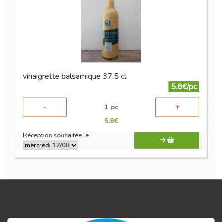
vinaigrette balsamique 37.5 cl
5.8€/pc
-
+
1
pc
5.8
€
Réception souhaitée le