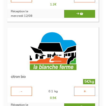
1.2
€
Réception le
mercredi 12/08
citron bio
5€/kg
-
+
0.1
kg
0.5
€
Réception le