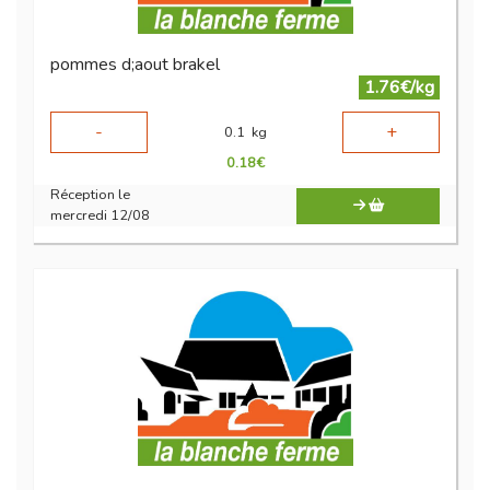
pommes d;aout brakel
1.76€/kg
-
+
0.1
kg
0.18
€
Réception le
mercredi 12/08