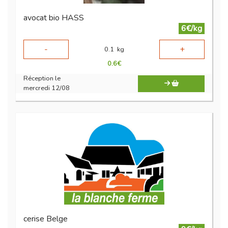
avocat bio HASS
6€/kg
-
+
0.1
kg
0.6
€
Réception le
mercredi 12/08
cerise Belge