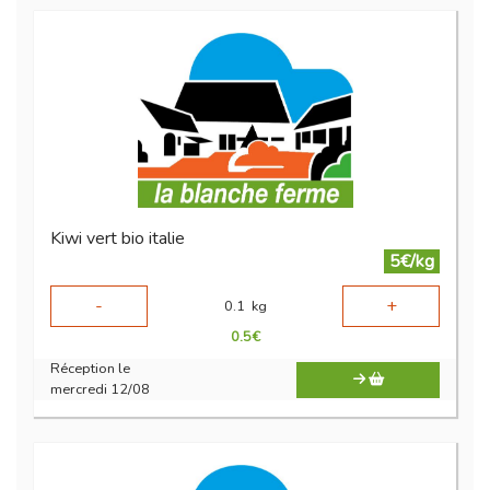
Kiwi vert bio italie
5€/kg
-
+
0.1
kg
0.5
€
Réception le
mercredi 12/08