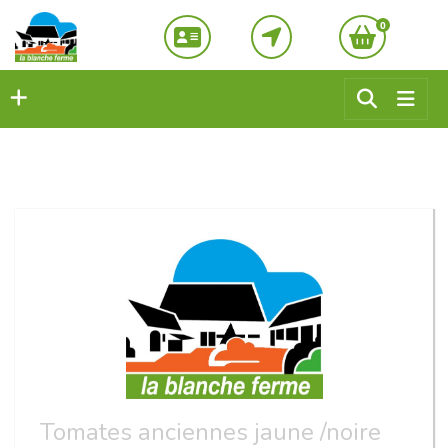
0
Tomates anciennes jaune /noire