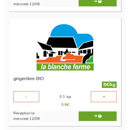
mercredi 12/08
gingembre BIO
8€/kg
-
+
0.1
kg
0.8
€
Réception le
mercredi 12/08