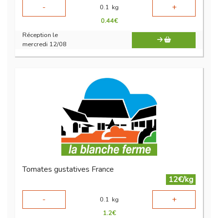
-
+
0.1
kg
0.44
€
Réception le
mercredi 12/08
Tomates gustatives France
12€/kg
-
+
0.1
kg
1.2
€