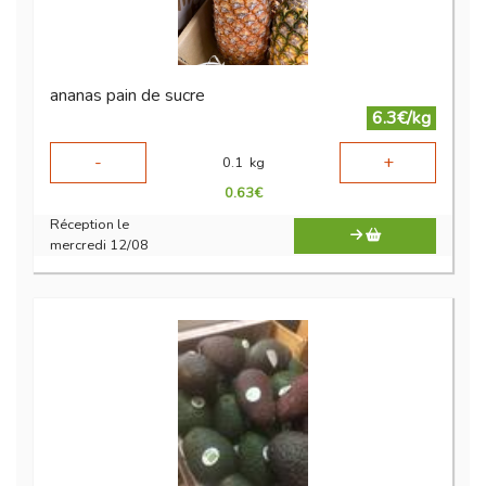
ananas pain de sucre
6.3€/kg
-
+
0.1
kg
0.63
€
Réception le
mercredi 12/08