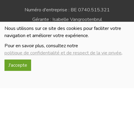
Numéro d'entreprise : BE 0740.515.321
Gérante : Isabelle Vangrootenbrul
Nous utilisons sur ce site des cookies pour faciliter votre
Politique de confidentialité et de respect de la vie
navigation et améliorer votre expérience.
privée
Pour en savoir plus, consultez notre
politique de confidentialité et de respect de la vie privée
.
J'accepte
Réalisé avec
par
MonSiteAMoi