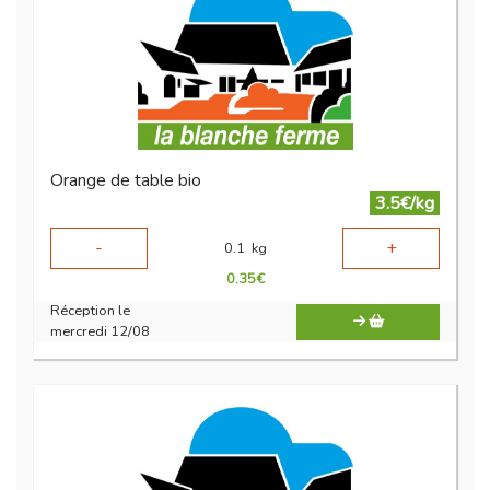
Orange de table bio
3.5€/kg
-
+
0.1
kg
0.35
€
Réception le
mercredi 12/08