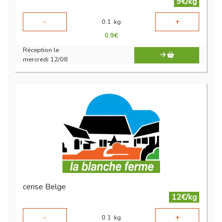
9€/kg
-
+
0.1
kg
0.9
€
Réception le
mercredi 12/08
cerise Belge
12€/kg
-
+
0.1
kg