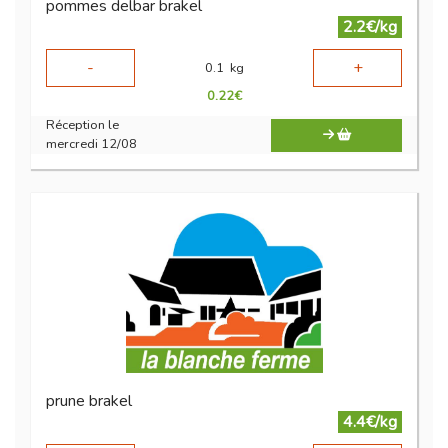
pommes delbar brakel
2.2€/kg
-
+
0.1
kg
0.22
€
Réception le
mercredi 12/08
prune brakel
4.4€/kg