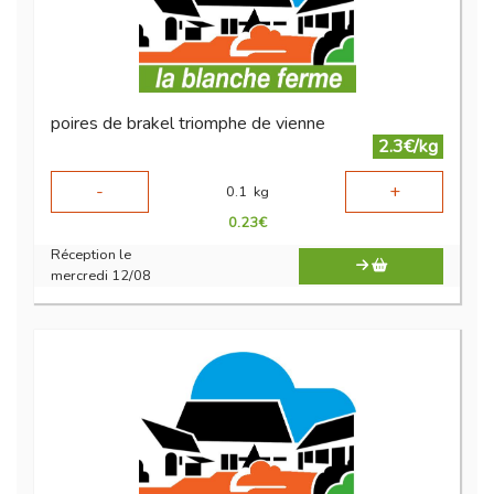
poires de brakel triomphe de vienne
2.3€/kg
-
+
0.1
kg
0.23
€
Réception le
mercredi 12/08