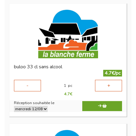
buloo 33 cl sans alcool
4.7€/pc
-
+
1
pc
4.7
€
Réception souhaitée le