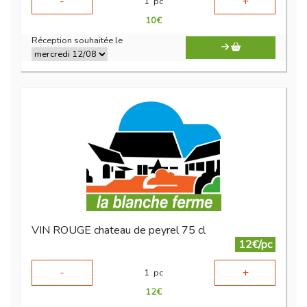
-
+
1
pc
10
€
Réception souhaitée le
VIN ROUGE chateau de peyrel 75 cl
12€/pc
-
+
1
pc
12
€