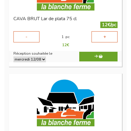
CAVA BRUT Lar de plata 75 cl
12€/pc
-
+
1
pc
12
€
Réception souhaitée le