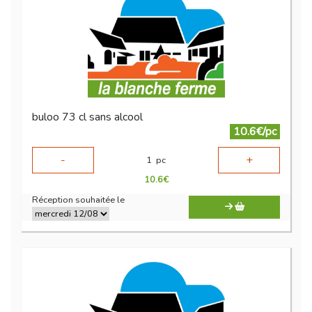
buloo 73 cl sans alcool
10.6€/pc
-
+
1
pc
10.6
€
Réception souhaitée le