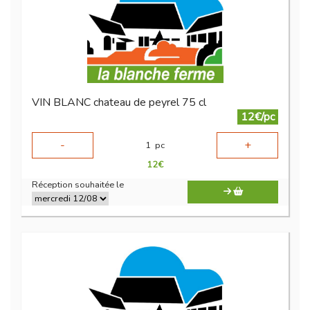
VIN BLANC chateau de peyrel 75 cl
12€/pc
-
+
1
pc
12
€
Réception souhaitée le