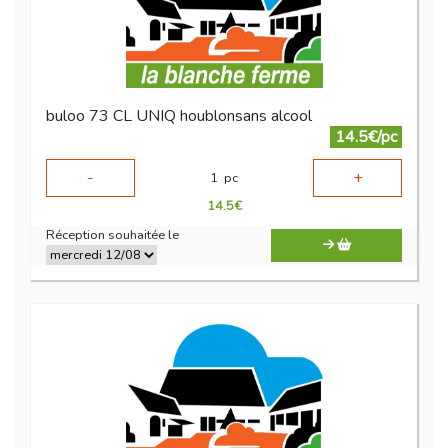
buloo 73 CL UNIQ houblonsans alcool
14.5€/pc
-
+
1
pc
14.5
€
Réception souhaitée le