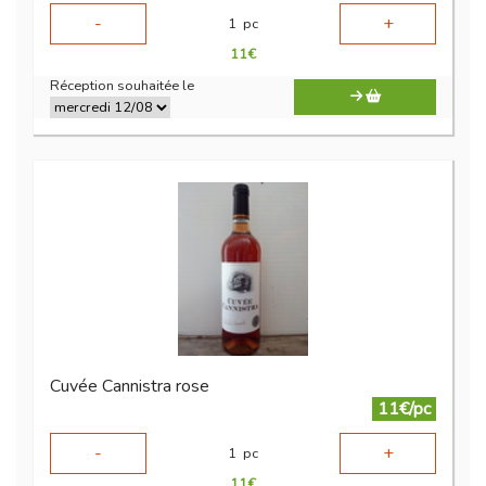
-
+
1
pc
11
€
Réception souhaitée le
Cuvée Cannistra rose
11€/pc
-
+
1
pc
11
€