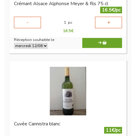
Crémant Alsace Alphonse Meyer & fils 75 cl
16.5€/pc
-
+
1
pc
16.5
€
Réception souhaitée le
Cuvée Cannistra blanc
11€/pc