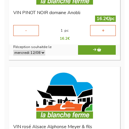
VIN PINOT NOIR domaine Anobli
16.2€/pc
-
+
1
pc
16.2
€
Réception souhaitée le
VIN rosé Alsace Alphonse Meyer & fils