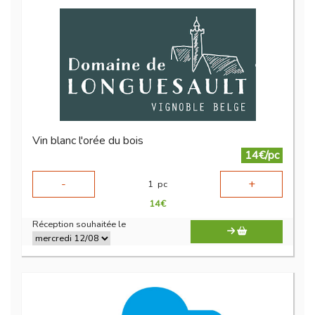
Vin blanc l'orée du bois
14€/pc
-
+
1
pc
14
€
Réception souhaitée le