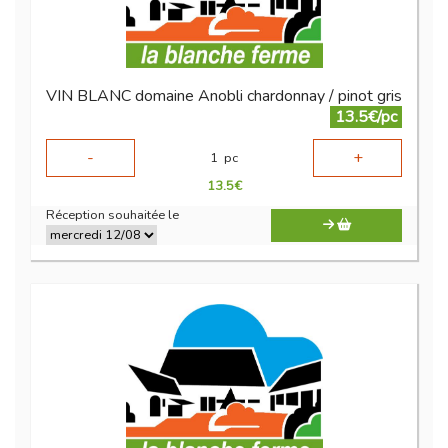
VIN BLANC domaine Anobli chardonnay / pinot gris
13.5€/pc
-
+
1
pc
13.5
€
Réception souhaitée le