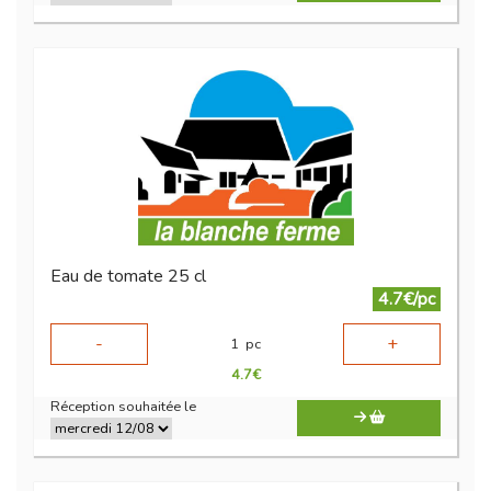
Eau de tomate 25 cl
4.7€/pc
-
+
1
pc
4.7
€
Réception souhaitée le