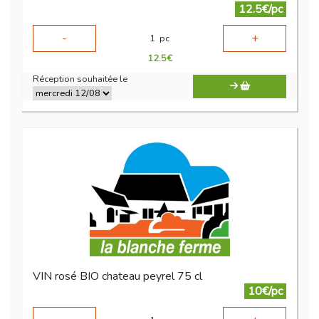
12.5€/pc
-
+
1
pc
12.5
€
Réception souhaitée le
VIN rosé BIO chateau peyrel 75 cl
10€/pc