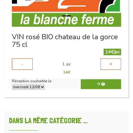
VIN rosé BIO chateau de la gorce
75 cl
14€/pc
-
+
1
pc
14
€
Réception souhaitée le
DANS LA MÊME CATÉGORIE ...