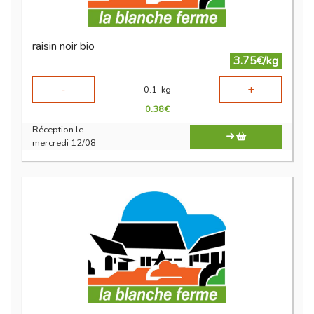
raisin noir bio
3.75€/kg
-
+
0.1
kg
0.38
€
Réception le
mercredi 12/08