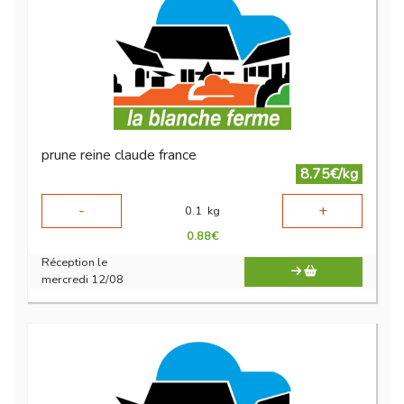
prune reine claude france
8.75€/kg
-
+
0.1
kg
0.88
€
Réception le
mercredi 12/08