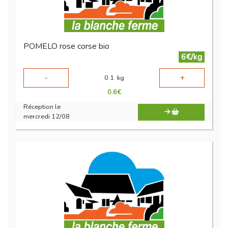
POMELO rose corse bio
6€/kg
-
+
0.1
kg
0.6
€
Réception le
mercredi 12/08