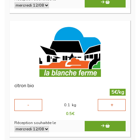
citron bio
5€/kg
-
+
0.1
kg
0.5
€
Réception souhaitée le