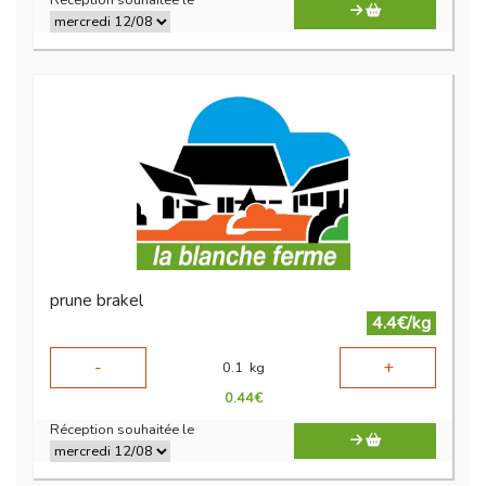
Réception souhaitée le
prune brakel
4.4€/kg
-
+
0.1
kg
0.44
€
Réception souhaitée le