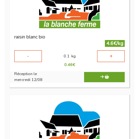
raisin blanc bio
4.6€/kg
-
+
0.1
kg
0.46
€
Réception le
mercredi 12/08