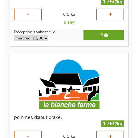
1.75€/kg
-
+
0.1
kg
0.18
€
Réception souhaitée le
pommes d;aout brakel
1.76€/kg
-
+
0.1
kg