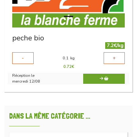
peche bio
7.2€/kg
-
+
0.1
kg
0.72
€
Réception le
mercredi 12/08
DANS LA MÊME CATÉGORIE ...