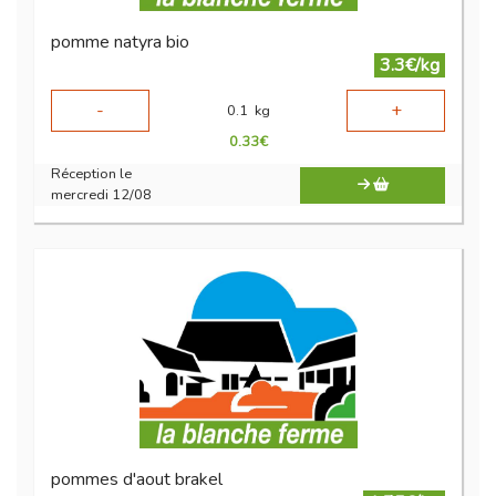
pomme natyra bio
3.3€/kg
-
+
0.1
kg
0.33
€
Réception le
mercredi 12/08
pommes d'aout brakel