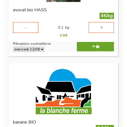
avocat bio HASS
6€/kg
-
+
0.1
kg
0.6
€
Réception souhaitée le
banane BIO