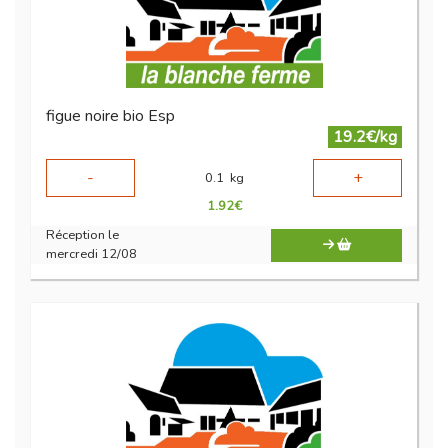
figue noire bio Esp
19.2€/kg
-
+
0.1
kg
1.92
€
Réception le
mercredi 12/08