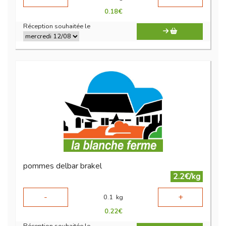
0.18
€
Réception souhaitée le
pommes delbar brakel
2.2€/kg
-
+
0.1
kg
0.22
€