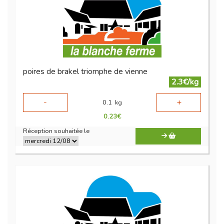
poires de brakel triomphe de vienne
2.3€/kg
-
+
0.1
kg
0.23
€
Réception souhaitée le