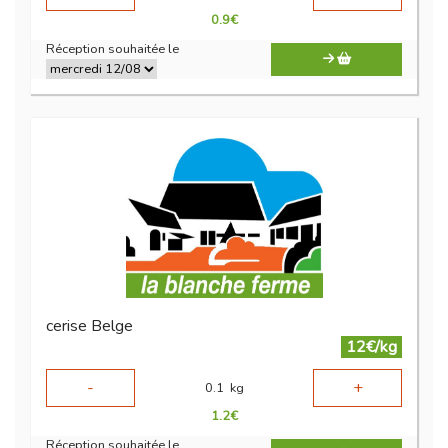
0.9
€
Réception souhaitée le
cerise Belge
12€/kg
-
+
0.1
kg
1.2
€
Réception souhaitée le