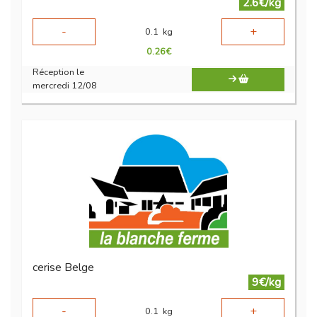
2.6€/kg
-
+
0.1
kg
0.26
€
Réception le
mercredi 12/08
cerise Belge
9€/kg
-
+
0.1
kg