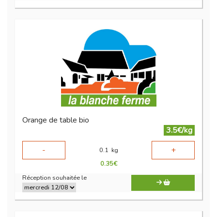
Orange de table bio
3.5€/kg
-
+
0.1
kg
0.35
€
Réception souhaitée le