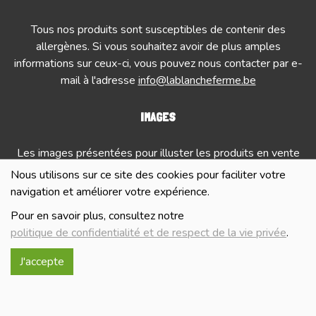
Tous nos produits sont susceptibles de contenir des
allergènes. Si vous souhaitez avoir de plus amples
informations sur ceux-ci, vous pouvez nous contacter par e-
mail à l'adresse
info@lablancheferme.be
IMAGES
Les images présentées pour illuster les produits en vente
sur ce site ne sont pas contractuelles.
Nous utilisons sur ce site des cookies pour faciliter votre
navigation et améliorer votre expérience.
Pour en savoir plus, consultez notre
NOUS CONTACTER
politique de confidentialité et de respect de la vie privée
.
J'accepte
Isabelle Vangrootenbrul
0496 53 98 57