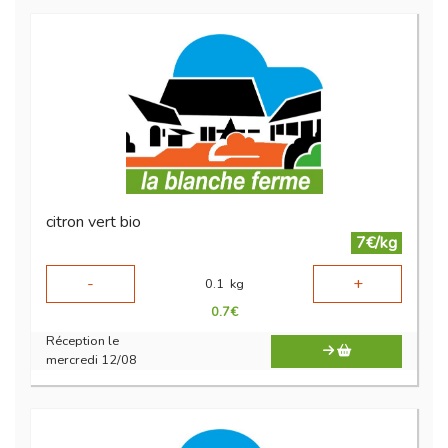
citron vert bio
7€/kg
-
+
0.1
kg
0.7
€
Réception le
mercredi 12/08