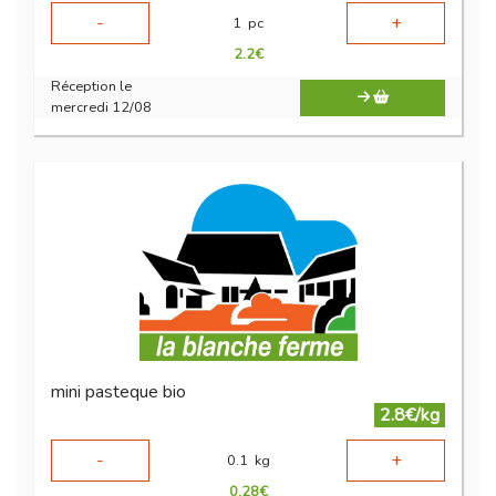
-
+
1
pc
2.2
€
Réception le
mercredi 12/08
mini pasteque bio
2.8€/kg
-
+
0.1
kg
0.28
€