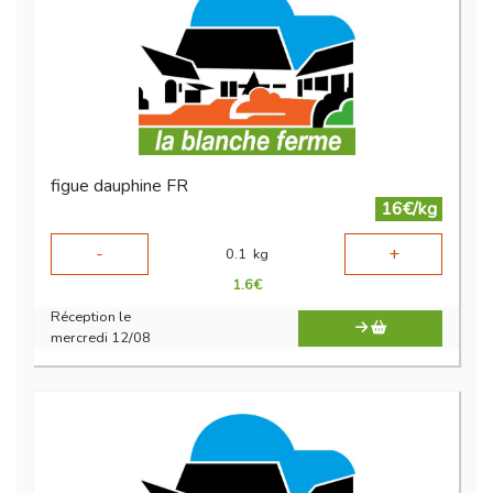
figue dauphine FR
16€/kg
-
+
0.1
kg
1.6
€
Réception le
mercredi 12/08