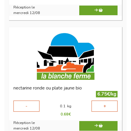
Réception le
mercredi 12/08
nectarine ronde ou plate jaune bio
6.75€/kg
-
+
0.1
kg
0.68
€
Réception le
mercredi 12/08