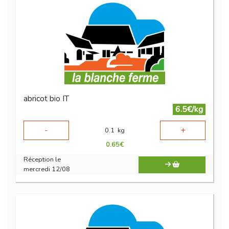
abricot bio IT
6.5€/kg
-
+
0.1
kg
0.65
€
Réception le
mercredi 12/08