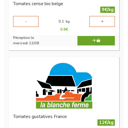
Tomates cerise bio belge
9€/kg
-
+
0.1
kg
0.9
€
Réception le
mercredi 12/08
Tomates gustatives France
12€/kg