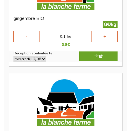
gingembre BIO
8€/kg
-
+
0.1
kg
0.8
€
Réception souhaitée le