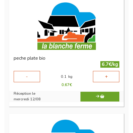
peche plate bio
6.7€/kg
-
+
0.1
kg
0.67
€
Réception le
mercredi 12/08