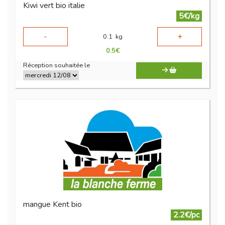
Kiwi vert bio italie
5€/kg
-
+
0.1
kg
0.5
€
Réception souhaitée le
mangue Kent bio
2.2€/pc