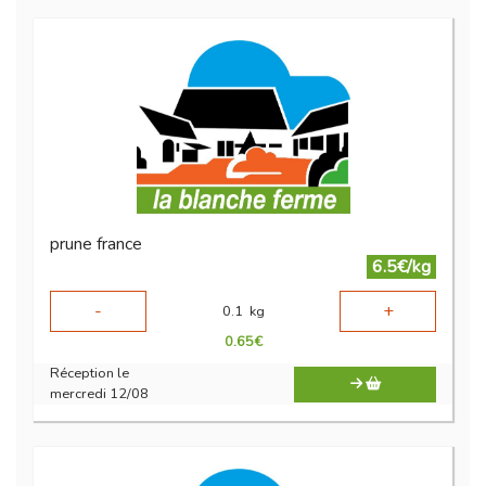
prune france
6.5€/kg
-
+
0.1
kg
0.65
€
Réception le
mercredi 12/08