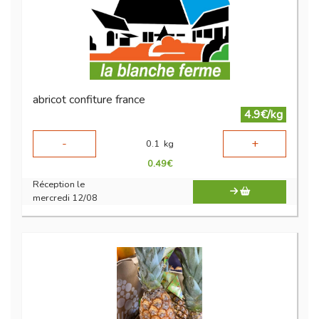
abricot confiture france
4.9€/kg
-
+
0.1
kg
0.49
€
Réception le
mercredi 12/08