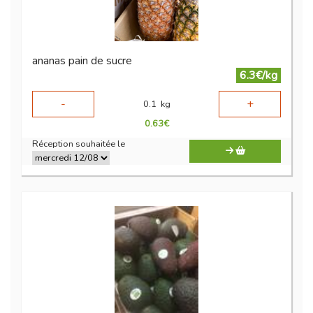
ananas pain de sucre
6.3€/kg
-
+
0.1
kg
0.63
€
Réception souhaitée le