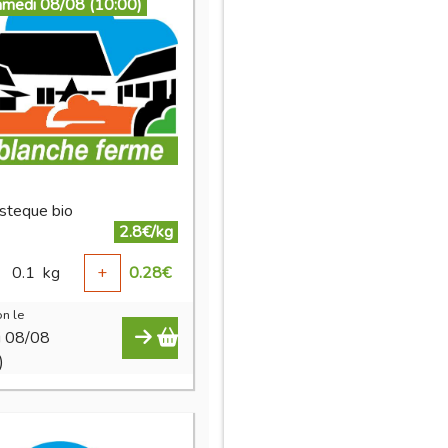
amedi 08/08 (10:00)
asteque bio
2.8€/kg
0.1
kg
+
0.28
€
n le
i 08/08
)