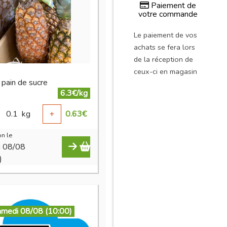
Paiement de
votre commande
Le paiement de vos
achats se fera lors
de la réception de
ceux-ci en magasin
 pain de sucre
6.3€/kg
0.1
kg
+
0.63
€
n le
i 08/08
)
amedi 08/08 (10:00)