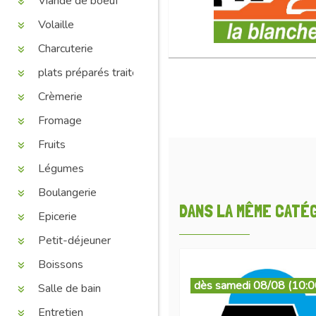
Viande de boeuf
Volaille
Charcuterie
plats préparés traiteur
Crèmerie
Fromage
Fruits
Légumes
Boulangerie
DANS LA MÊME CATÉGO
Epicerie
Petit-déjeuner
Boissons
dès samedi 08/08 (10:0
Salle de bain
Entretien