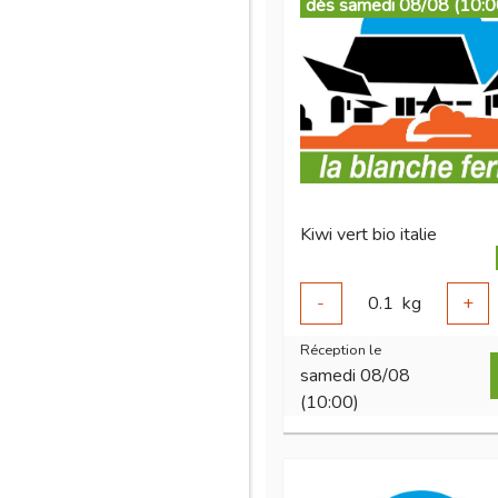
dès samedi 08/08 (10:0
Kiwi vert bio italie
-
0.1
kg
+
Réception le
samedi 08/08
(10:00)