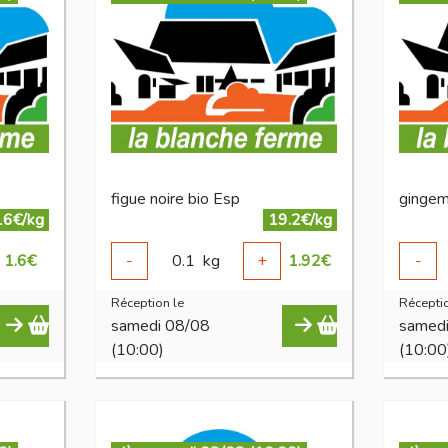
figue noire bio Esp
gingem
16€/kg
19.2€/kg
1.6
€
-
0.1
kg
+
1.92
€
-
Réception le
Réceptio
samedi 08/08
samed
(10:00)
(10:00