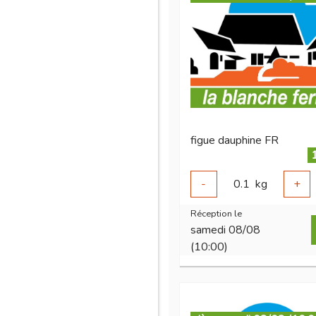
figue dauphine FR
-
0.1
kg
+
Réception le
samedi 08/08
(10:00)