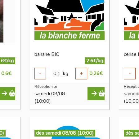
banane BIO
cerise
6€/kg
2.6€/kg
0.6
€
-
0.1
kg
+
0.26
€
-
Réception le
Réceptio
samedi 08/08
samed
(10:00)
(10:00
0)
dès samedi 08/08 (10:00)
dès s