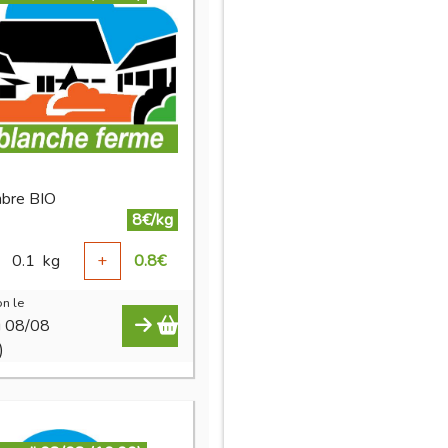
bre BIO
8€/kg
0.1
kg
+
0.8
€
n le
i 08/08
)