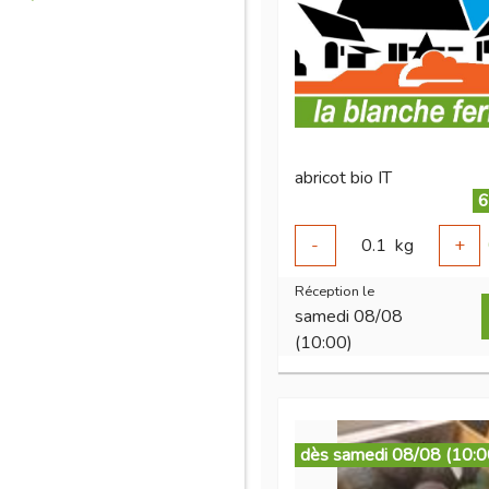
abricot bio IT
6
-
0.1
kg
+
Réception le
samedi 08/08
(10:00)
dès samedi 08/08 (10:0