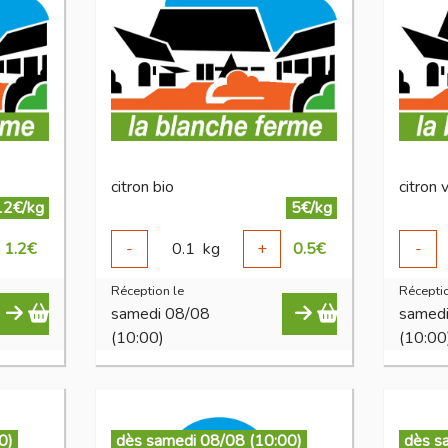
citron bio
citron 
12€/kg
5€/kg
1.2
€
-
0.1
kg
+
0.5
€
-
Réception le
Réceptio
samedi 08/08
samed
(10:00)
(10:00
0)
dès samedi 08/08 (10:00)
dès s