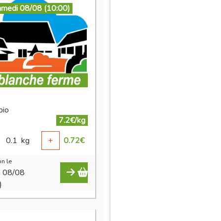
amedi 08/08 (10:00)
bio
7.2€/kg
0.1
kg
+
0.72
€
n le
i 08/08
)