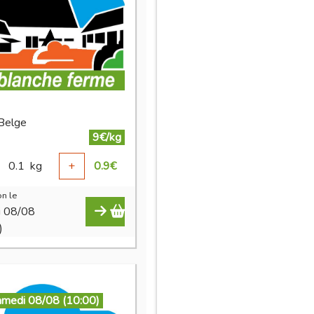
 Belge
9€/kg
0.1
kg
+
0.9
€
n le
i 08/08
)
amedi 08/08 (10:00)