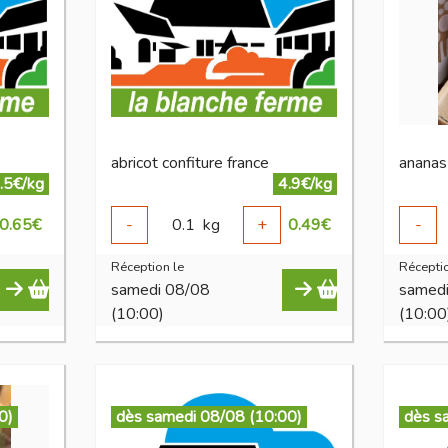
abricot confiture france
ananas
.5€/kg
4.9€/kg
0.65
€
-
0.1
kg
+
0.49
€
-
Réception le
Réceptio
samedi 08/08
samed
(10:00)
(10:00
0)
dès samedi 08/08 (10:00)
dès s