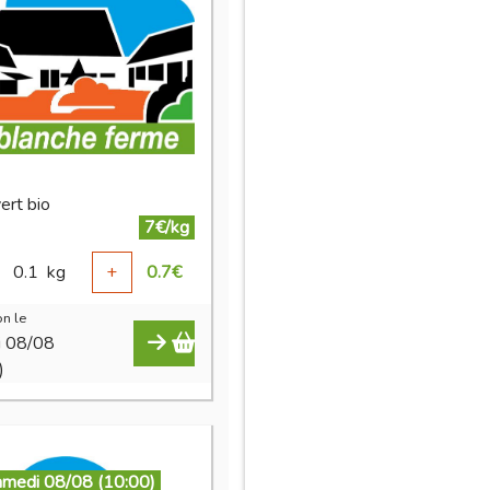
vert bio
7€/kg
0.1
kg
+
0.7
€
n le
i 08/08
)
amedi 08/08 (10:00)