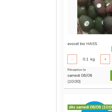
avocat bio HASS
-
0.1
kg
+
Réception le
samedi 08/08
(10:00)
dès samedi 08/08 (10:0