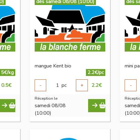
0)
dès samedi 08/08 (10:00)
dès s
mangue Kent bio
mini p
5€/kg
2.2€/pc
0.5
€
-
1
pc
+
2.2
€
-
Réception le
Réceptio
samedi 08/08
samed
(10:00)
(10:00