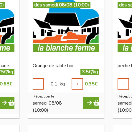
0)
dès samedi 08/08 (10:00)
dès s
nectarine ronde ou plate jaune bio
Orange de table bio
peche 
75€/kg
3.5€/kg
0.68
€
-
0.1
kg
+
0.35
€
-
Réception le
Réceptio
samedi 08/08
samed
(10:00)
(10:00