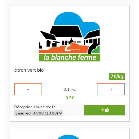
citron vert bio
7€/kg
-
+
0.1
kg
0.7
€
Réception souhaitée le