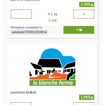
3.3€/kg
-
+
0.1
kg
0.33
€
Réception souhaitée le
pommes brakel
1.9€/kg