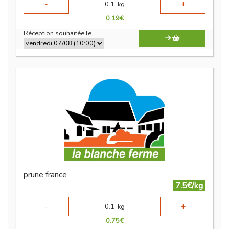
-
+
0.1
kg
0.19
€
Réception souhaitée le
prune france
7.5€/kg
-
+
0.1
kg
0.75
€