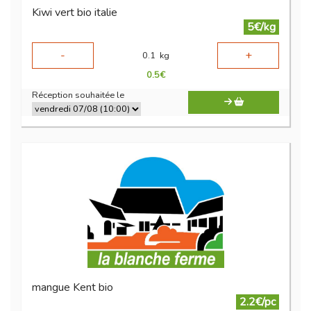
Kiwi vert bio italie
5€/kg
-
+
0.1
kg
0.5
€
Réception souhaitée le
mangue Kent bio
2.2€/pc