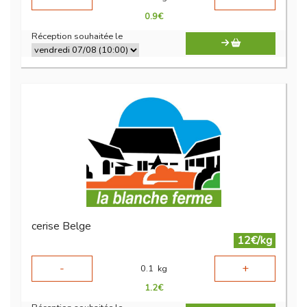
0.9
€
Réception souhaitée le
cerise Belge
12€/kg
-
+
0.1
kg
1.2
€