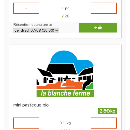
-
+
1
pc
2.2
€
Réception souhaitée le
mini pasteque bio
2.8€/kg
-
+
0.1
kg