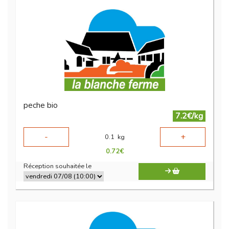
peche bio
7.2€/kg
-
+
0.1
kg
0.72
€
Réception souhaitée le