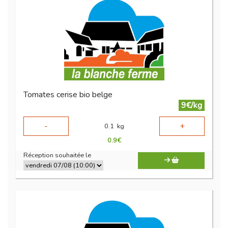
Tomates cerise bio belge
9€/kg
-
+
0.1
kg
0.9
€
Réception souhaitée le