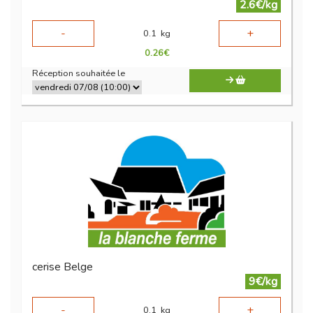
2.6€/kg
-
+
0.1
kg
0.26
€
Réception souhaitée le
cerise Belge
9€/kg
-
+
0.1
kg