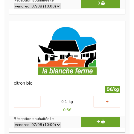
Réception souhaitée le
citron bio
5€/kg
-
+
0.1
kg
0.5
€
Réception souhaitée le