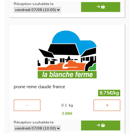
Réception souhaitée le
prune reine claude france
8.75€/kg
-
+
0.1
kg
0.88
€
Réception souhaitée le