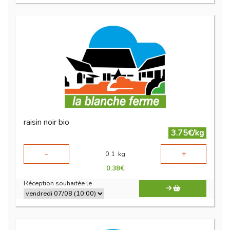
raisin noir bio
3.75€/kg
-
+
0.1
kg
0.38
€
Réception souhaitée le