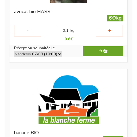
avocat bio HASS
6€/kg
-
+
0.1
kg
0.6
€
Réception souhaitée le
banane BIO