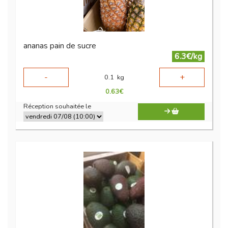
ananas pain de sucre
6.3€/kg
-
+
0.1
kg
0.63
€
Réception souhaitée le