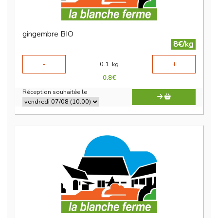
gingembre BIO
8€/kg
-
+
0.1
kg
0.8
€
Réception souhaitée le