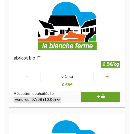
abricot bio IT
6.5€/kg
-
+
0.1
kg
0.65
€
Réception souhaitée le