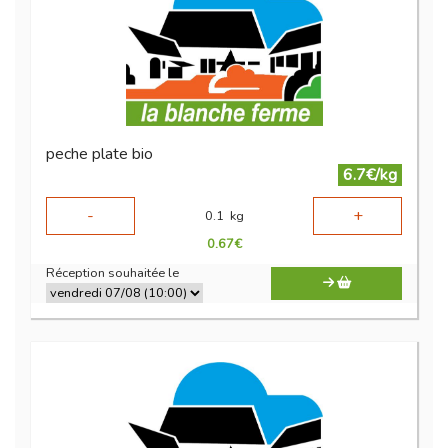
peche plate bio
6.7€/kg
-
+
0.1
kg
0.67
€
Réception souhaitée le