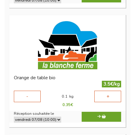
Orange de table bio
3.5€/kg
-
+
0.1
kg
0.35
€
Réception souhaitée le