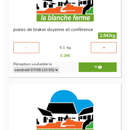
poires de brakel doyenne et conférence
2.8€/kg
-
+
0.1
kg
0.28
€
Réception souhaitée le