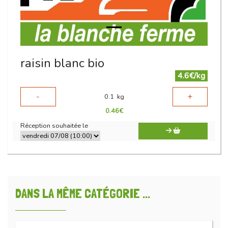
raisin blanc bio
4.6€/kg
-
+
0.1
kg
0.46
€
Réception souhaitée le
DANS LA MÊME CATÉGORIE ...