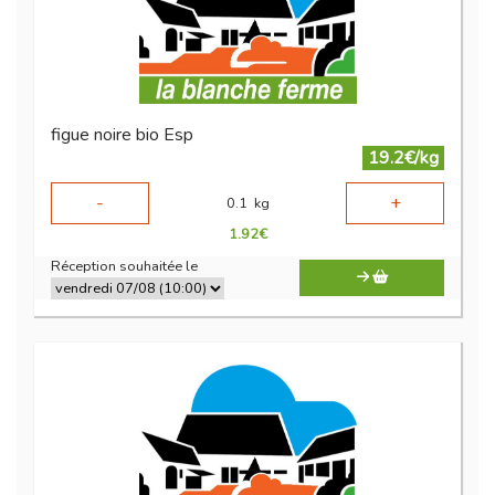
figue noire bio Esp
19.2€/kg
-
+
0.1
kg
1.92
€
Réception souhaitée le