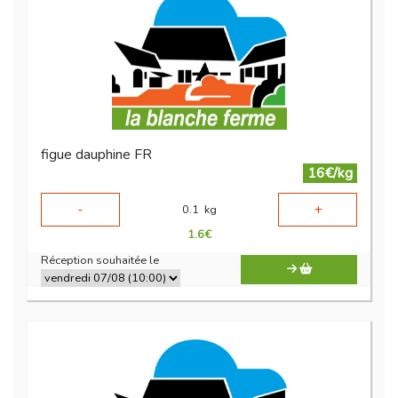
figue dauphine FR
16€/kg
-
+
0.1
kg
1.6
€
Réception souhaitée le