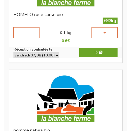
POMELO rose corse bio
6€/kg
-
+
0.1
kg
0.6
€
Réception souhaitée le
pomme natyra bio