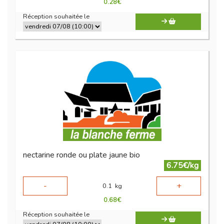
0.28
€
Réception souhaitée le
nectarine ronde ou plate jaune bio
6.75€/kg
-
+
0.1
kg
0.68
€
Réception souhaitée le