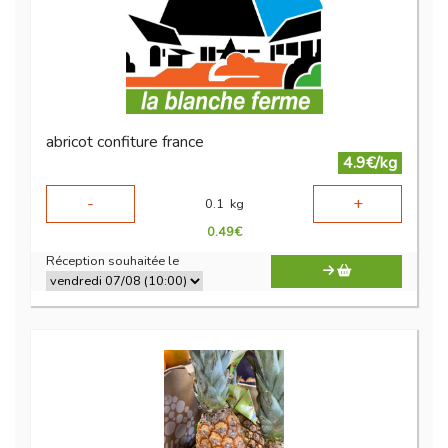
abricot confiture france
4.9€/kg
-
+
0.1
kg
0.49
€
Réception souhaitée le