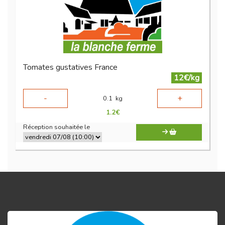
Tomates gustatives France
12€/kg
-
+
0.1
kg
1.2
€
Réception souhaitée le