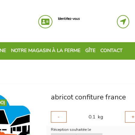
Identifiez-vous
GNE
NOTRE MAGASIN À LA FERME
GÎTE
CONTACT
abricot confiture france
00)
-
0.1
kg
+
Réception souhaitée le