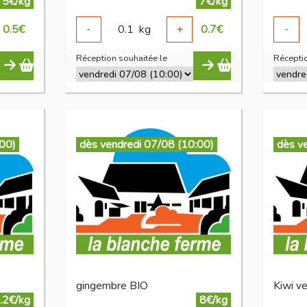
5€/kg
7€/kg
0.5
€
-
0.1
kg
+
0.7
€
-
Réception souhaitée le
Réceptio
:00)
dès vendredi 07/08 (10:00)
dès v
gingembre BIO
Kiwi ve
.2€/kg
8€/kg