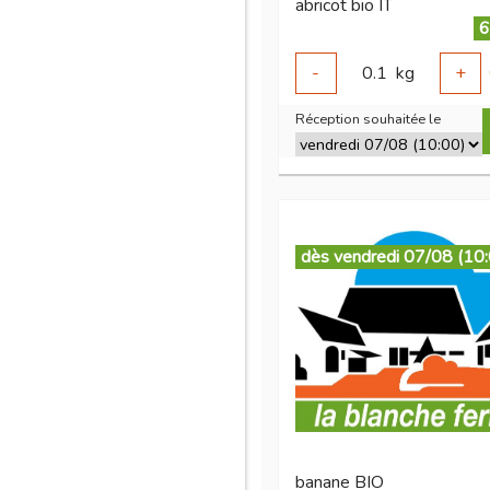
abricot bio IT
6
-
0.1
kg
+
Réception souhaitée le
dès vendredi 07/08 (10
banane BIO