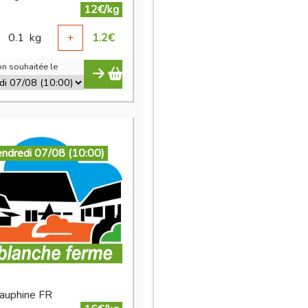
12€/kg
0.1
kg
+
1.2
€
n souhaitée le
endredi 07/08 (10:00)
dauphine FR