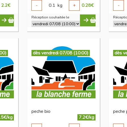
2.2
€
-
0.1
kg
+
0.28
€
-
Réception souhaitée le
Réceptio
:00)
dès vendredi 07/08 (10:00)
dès v
peche bio
peche 
.5€/kg
7.2€/kg