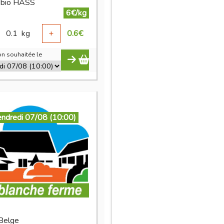
 bio HASS
6€/kg
0.1
kg
+
0.6
€
n souhaitée le
endredi 07/08 (10:00)
 Belge