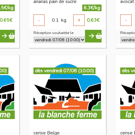
ananas pain de sucre
avocat
.5€/kg
6.3€/kg
0.65
€
-
0.1
kg
+
0.63
€
-
Réception souhaitée le
Réceptio
:00)
dès vendredi 07/08 (10:00)
dès v
cerise Belge
cerise