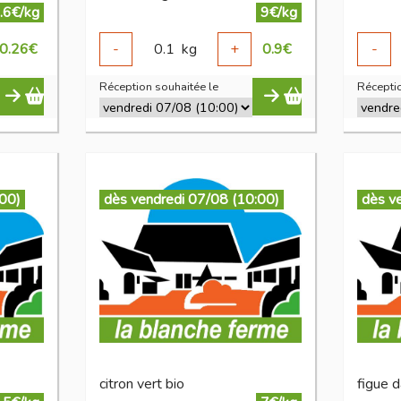
.6€/kg
9€/kg
0.26
€
-
0.1
kg
+
0.9
€
-
Réception souhaitée le
Réceptio
:00)
dès vendredi 07/08 (10:00)
dès v
citron vert bio
figue 