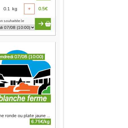
0.1
kg
+
0.5
€
n souhaitée le
endredi 07/08 (10:00)
nectarine ronde ou plate jaune bio
6.75€/kg