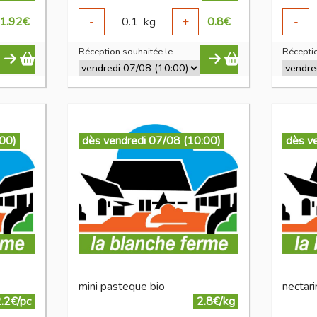
1.92
€
-
0.1
kg
+
0.8
€
-
Réception souhaitée le
Réceptio
:00)
dès vendredi 07/08 (10:00)
dès v
mini pasteque bio
.2€/pc
2.8€/kg