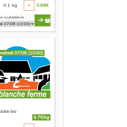
0.1
kg
+
0.68
€
n souhaitée le
endredi 07/08 (10:00)
plate bio
6.7€/kg