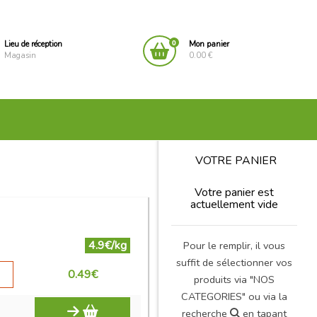
0
Lieu de réception
Mon panier
Magasin
0.00 €
VOTRE PANIER
Votre panier est
actuellement vide
4.9€/kg
Pour le remplir, il vous
suffit de sélectionner vos
0.49
€
produits via "NOS
CATEGORIES" ou via la
recherche
en tapant