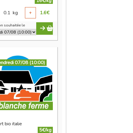
16€/kg
0.1
kg
+
1.6
€
n souhaitée le
endredi 07/08 (10:00)
rt bio italie
5€/kg