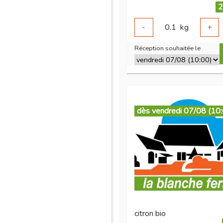
2
-
0.1
kg
+
Réception souhaitée le
dès vendredi 07/08 (10
citron bio