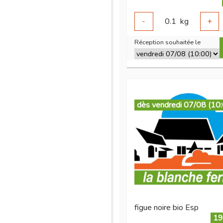
-
0.1
kg
+
Réception souhaitée le
dès vendredi 07/08 (10
figue noire bio Esp
19