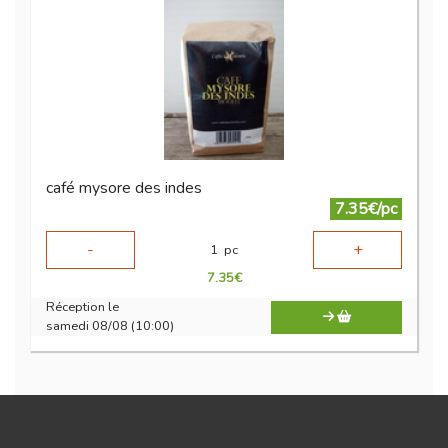
café mysore des indes
7.35€/pc
-
+
1
pc
7.35
€
Réception le
samedi 08/08 (10:00)