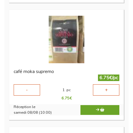
café moka supremo
6.75€/pc
-
+
1
pc
6.75
€
Réception le
samedi 08/08 (10:00)