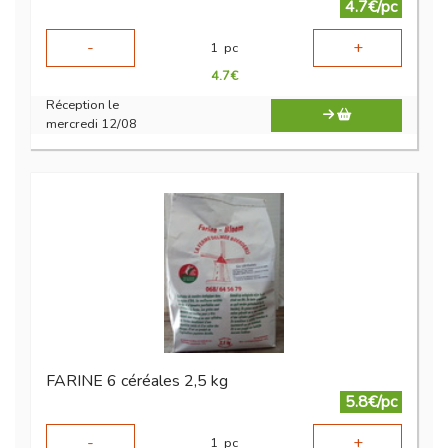
4.7€/pc
-
+
1
pc
4.7
€
Réception le
mercredi 12/08
FARINE 6 céréales 2,5 kg
5.8€/pc
-
+
1
pc