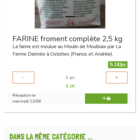
FARINE froment complète 2,5 kg
La farine est moulue au Moulin de Moulbaix par La
Ferme Delmée à Ostiches (Francis et Andrée).
5.1€/pc
-
+
1
pc
5.1
€
Réception le
mercredi 12/08
DANS LA MÊME CATÉGORIE ...