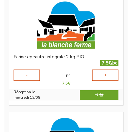
Farine epeautre integrale 2 kg BIO
7.5€/pc
-
+
1
pc
7.5
€
Réception le
mercredi 12/08