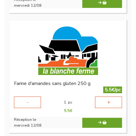
mercredi 12/08
Farine d'amandes sans gluten 250 g
5.5€/pc
-
+
1
pc
5.5
€
Réception le
mercredi 12/08