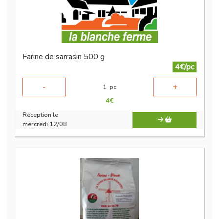
Farine de sarrasin 500 g
4€/pc
-
+
1
pc
4
€
Réception le
mercredi 12/08