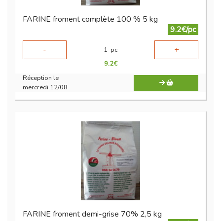
FARINE froment complète 100 % 5 kg
9.2€/pc
-
+
1
pc
9.2
€
Réception le
mercredi 12/08
FARINE froment demi-grise 70% 2,5 kg