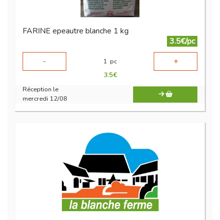
FARINE epeautre blanche 1 kg
3.5€/pc
-
+
1
pc
3.5
€
Réception le
mercredi 12/08