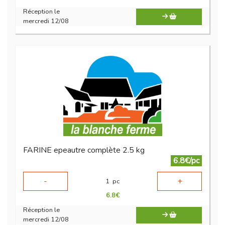
Réception le
mercredi 12/08
FARINE epeautre complète 2.5 kg
6.8€/pc
-
+
1
pc
6.8
€
Réception le
mercredi 12/08