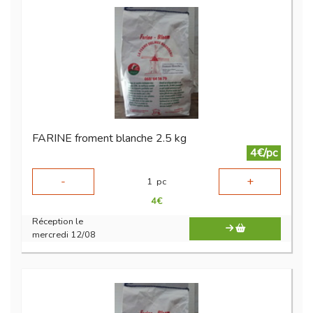
FARINE froment blanche 2.5 kg
4€/pc
-
+
1
pc
4
€
Réception le
mercredi 12/08