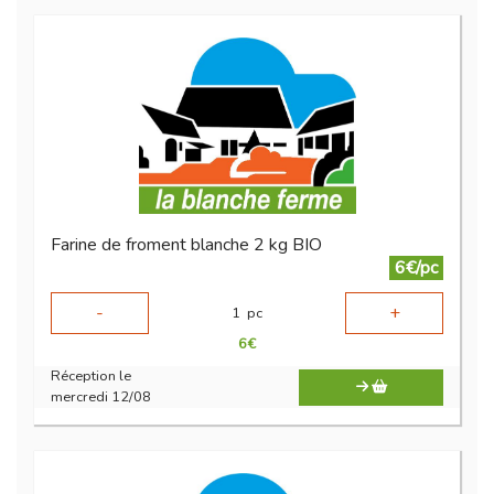
Farine de froment blanche 2 kg BIO
6€/pc
-
+
1
pc
6
€
Réception le
mercredi 12/08