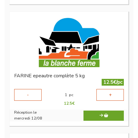
FARINE epeautre complète 5 kg
12.5€/pc
-
+
1
pc
12.5
€
Réception le
mercredi 12/08