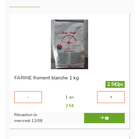
FARINE froment blanche 1 kg
2.5€/pc
-
+
1
pc
2.5
€
Réception le
mercredi 12/08