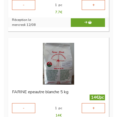
-
+
1
pc
7.7
€
Réception le
mercredi 12/08
FARINE epeautre blanche 5 kg
14€/pc
-
+
1
pc
14
€