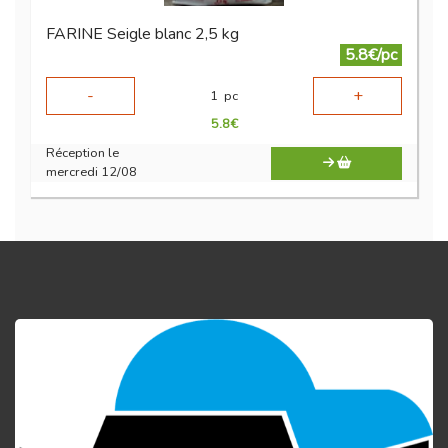
FARINE Seigle blanc 2,5 kg
5.8€/pc
-
+
1
pc
5.8
€
Réception le
mercredi 12/08