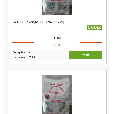
FARINE Seigle 100 % 2,5 kg
5.8€/pc
-
+
1
pc
5.8
€
Réception le
mercredi 12/08