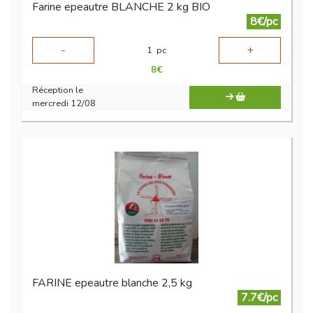
Farine epeautre BLANCHE 2 kg BIO
8€/pc
-
+
1
pc
8
€
Réception le
mercredi 12/08
FARINE epeautre blanche 2,5 kg
7.7€/pc