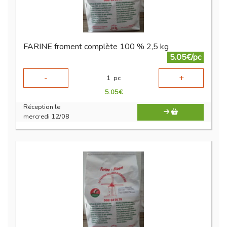
FARINE froment complète 100 % 2,5 kg
5.05€/pc
-
+
1
pc
5.05
€
Réception le
mercredi 12/08