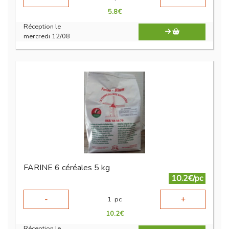
5.8
€
Réception le
mercredi 12/08
FARINE 6 céréales 5 kg
10.2€/pc
-
+
1
pc
10.2
€
Réception le