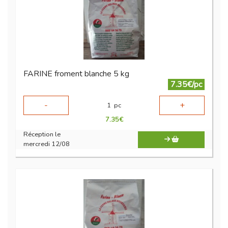
FARINE froment blanche 5 kg
7.35€/pc
-
+
1
pc
7.35
€
Réception le
mercredi 12/08