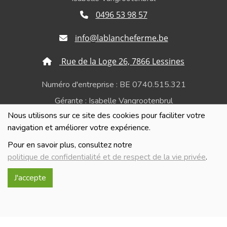
0496 53 98 57
info@lablancheferme.be
Rue de la Loge 26, 7866 Lessines
Numéro d'entreprise : BE 0740.515.321
Gérante : Isabelle Vangrootenbrul
Nous utilisons sur ce site des cookies pour faciliter votre
Politique de confidentialité et de respect de la vie
navigation et améliorer votre expérience.
privée
Pour en savoir plus, consultez notre
politique de confidentialité et de respect de la vie privée
.
J'accepte
Réalisé avec
par
MonSiteAMoi