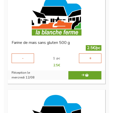
Farine de mais sans gluten 500 g
2.5€/pc
-
+
1
pc
2.5
€
Réception le
mercredi 12/08