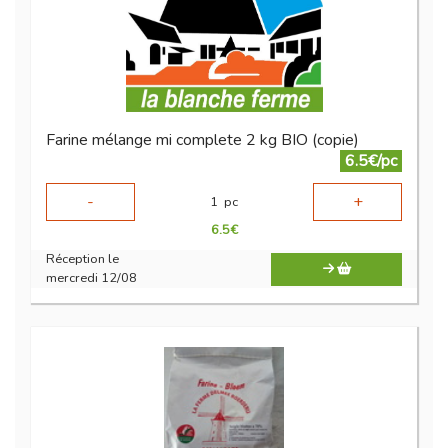
Farine mélange mi complete 2 kg BIO (copie)
6.5€/pc
-
+
1
pc
6.5
€
Réception le
mercredi 12/08