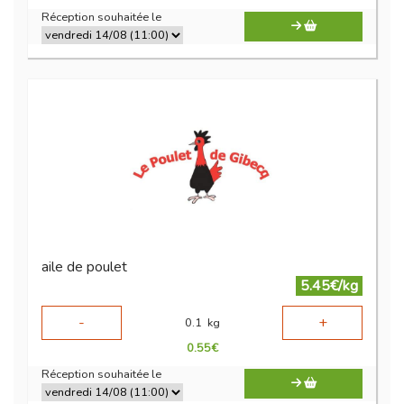
Réception souhaitée le
aile de poulet
5.45€/kg
-
+
0.1
kg
0.55
€
Réception souhaitée le