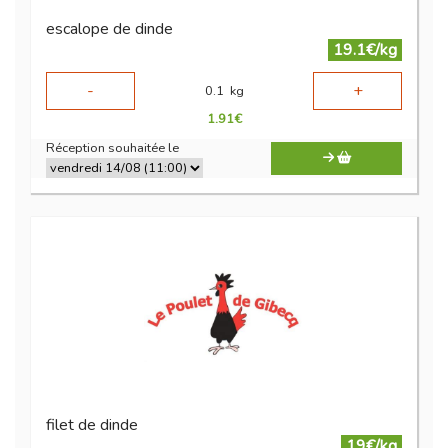
escalope de dinde
19.1€/kg
-
+
0.1
kg
1.91
€
Réception souhaitée le
filet de dinde
19€/kg