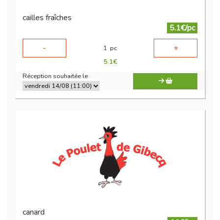
cailles fraîches
5.1€/pc
-
+
1
pc
5.1
€
Réception souhaitée le
canard