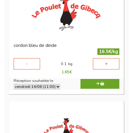
cordon bleu de dinde
16.5€/kg
-
+
0.1
kg
1.65
€
Réception souhaitée le