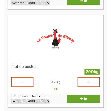
filet de poulet
20€/kg
-
+
0.2
kg
4
€
Réception souhaitée le