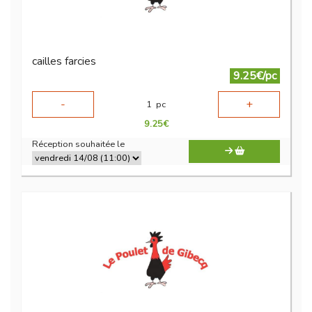
cailles farcies
9.25€/pc
-
+
1
pc
9.25
€
Réception souhaitée le