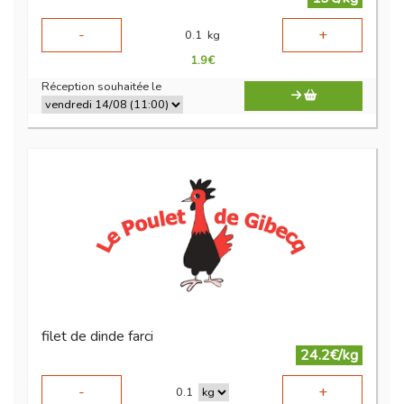
-
+
0.1
kg
1.9
€
Réception souhaitée le
filet de dinde farci
24.2€/kg
-
+
0.1