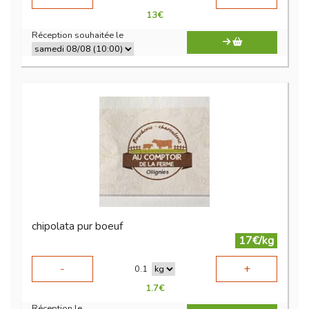
13
€
Réception souhaitée le
chipolata pur boeuf
17€/kg
-
+
0.1
1.7
€
Réception le