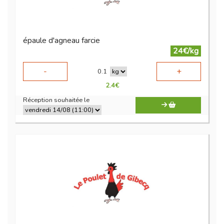
épaule d'agneau farcie
24€/kg
-
+
0.1
2.4
€
Réception souhaitée le