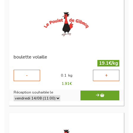
boulette volaille
19.1€/kg
-
+
0.1
kg
1.91
€
Réception souhaitée le