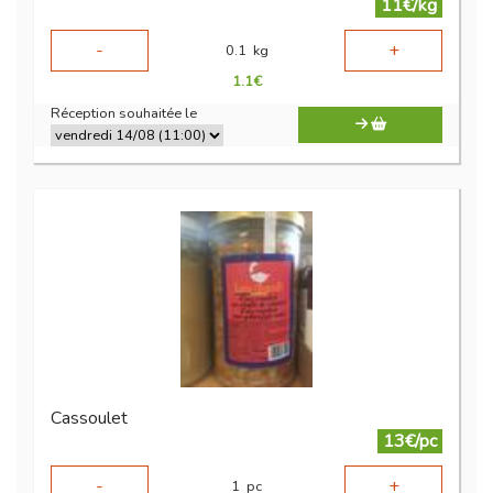
11€/kg
-
+
0.1
kg
1.1
€
Réception souhaitée le
Cassoulet
13€/pc
-
+
1
pc