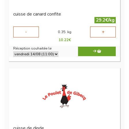
cuisse de canard confite
29.2€/kg
-
+
0.35
kg
10.22
€
Réception souhaitée le
cuisse de dinde