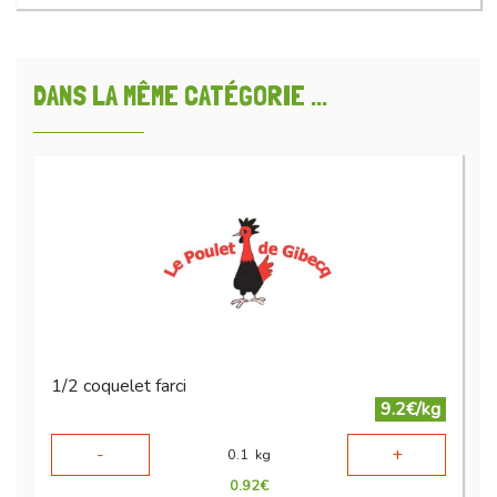
DANS LA MÊME CATÉGORIE ...
1/2 coquelet farci
9.2€/kg
-
+
0.1
kg
0.92
€