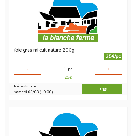
foie gras mi cuit nature 200g
25€/pc
-
+
1
pc
25
€
Réception le
samedi 08/08 (10:00)