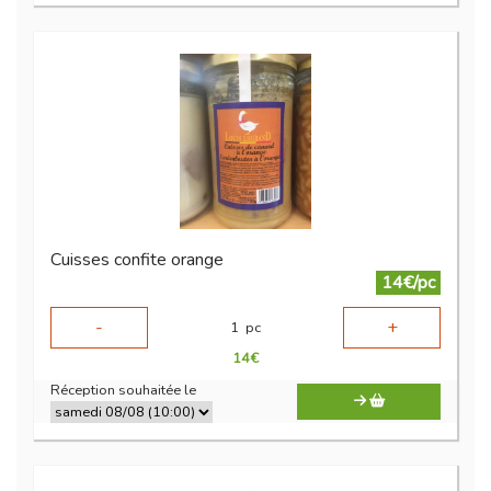
Cuisses confite orange
14€/pc
-
+
1
pc
14
€
Réception souhaitée le