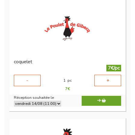
coquelet
7€/pc
-
+
1
pc
7
€
Réception souhaitée le