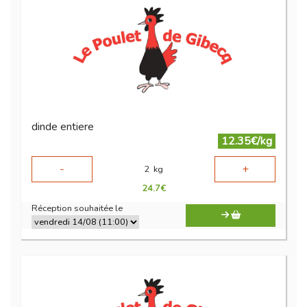
dinde entiere
12.35€/kg
-
+
2
kg
24.7
€
Réception souhaitée le