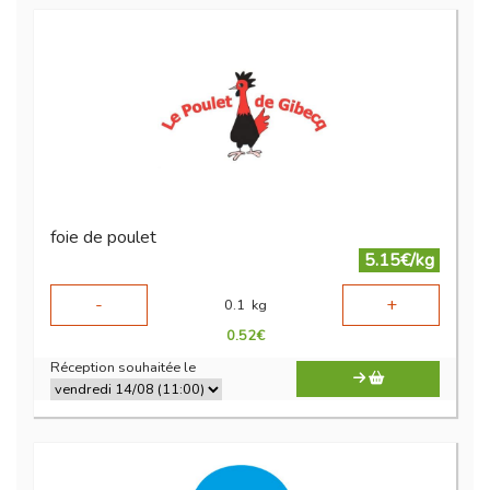
foie de poulet
5.15€/kg
-
+
0.1
kg
0.52
€
Réception souhaitée le