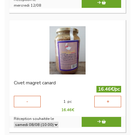
mercredi 12/08
Civet magret canard
16.46€/pc
-
+
1
pc
16.46
€
Réception souhaitée le