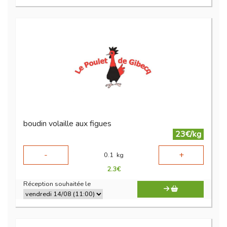
boudin volaille aux figues
23€/kg
-
+
0.1
kg
2.3
€
Réception souhaitée le