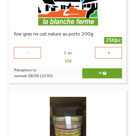
foie gras mi cuit nature au porto 200g
25€/pc
-
+
1
pc
25
€
Réception le
samedi 08/08 (10:00)