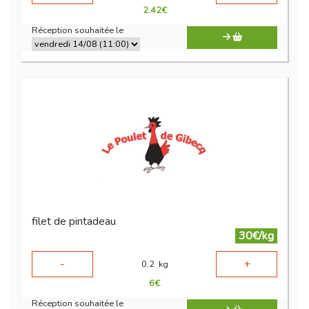
2.42
€
Réception souhaitée le
filet de pintadeau
30€/kg
-
+
0.2
kg
6
€
Réception souhaitée le