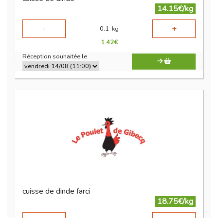
14.15€/kg
-
+
0.1
kg
1.42
€
Réception souhaitée le
cuisse de dinde farci
18.75€/kg