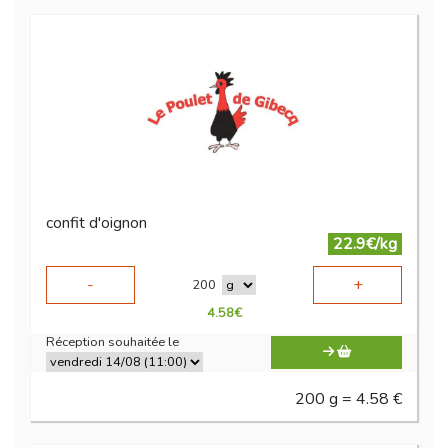
confit d'oignon
22.9€/kg
-
+
200
4.58
€
Réception souhaitée le
200 g = 4.58 €