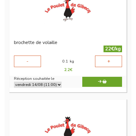
brochette de volaille
22€/kg
-
+
0.1
kg
2.2
€
Réception souhaitée le