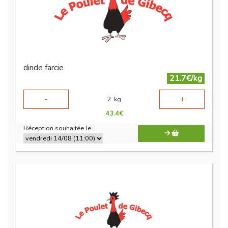
dinde farcie
21.7€/kg
-
+
2
kg
43.4
€
Réception souhaitée le