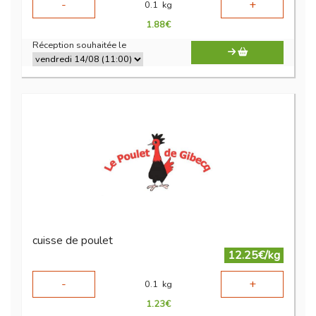
-
+
0.1
kg
1.88
€
Réception souhaitée le
cuisse de poulet
12.25€/kg
-
+
0.1
kg
1.23
€