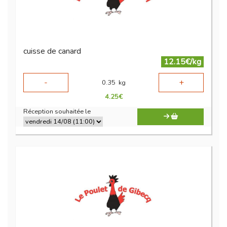
cuisse de canard
12.15€/kg
-
+
0.35
kg
4.25
€
Réception souhaitée le