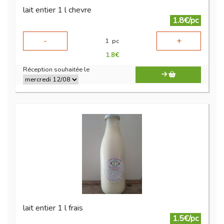
lait entier 1 l chevre
1.8€/pc
-
+
1
pc
1.8
€
Réception souhaitée le
lait entier 1 l frais
1.5€/pc