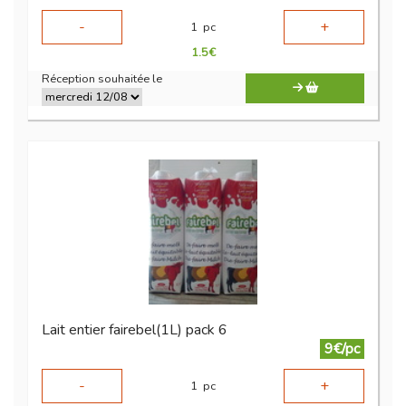
-
+
1
pc
1.5
€
Réception souhaitée le
Lait entier fairebel(1L) pack 6
9€/pc
-
+
1
pc