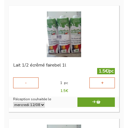
Lait 1/2 écrêmé fairebel 1l
1.5€/pc
-
+
1
pc
1.5
€
Réception souhaitée le