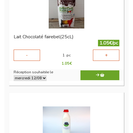
Lait Chocolaté fairebel(25cL)
1.05€/pc
-
+
1
pc
1.05
€
Réception souhaitée le