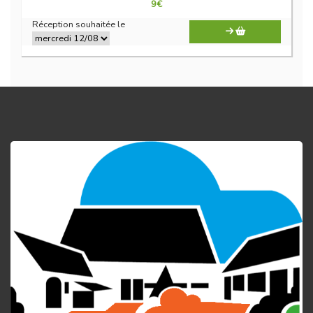
9
€
Réception souhaitée le