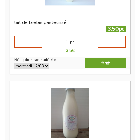
lait de brebis pasteurisé
3.5€/pc
-
+
1
pc
3.5
€
Réception souhaitée le