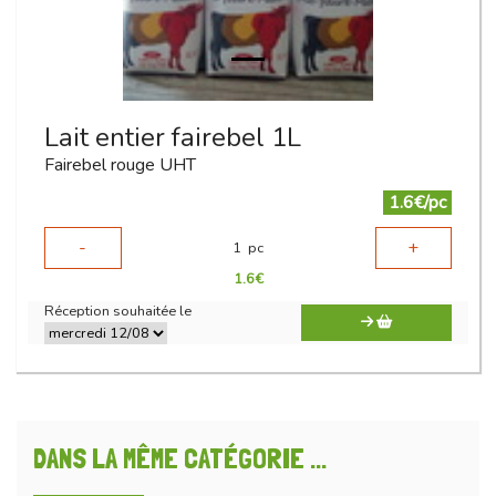
Lait entier fairebel 1L
Fairebel rouge UHT
1.6€/pc
-
+
1
pc
1.6
€
Réception souhaitée le
DANS LA MÊME CATÉGORIE ...