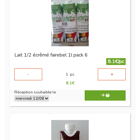
Lait 1/2 écrêmé fairebel 1l pack 6
8.1€/pc
-
+
1
pc
8.1
€
Réception souhaitée le