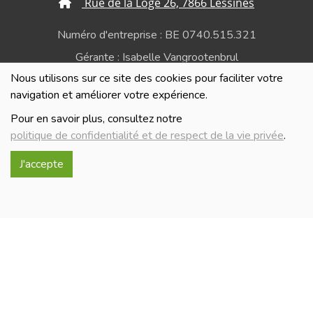
Rue de la Loge 26, 7866 Lessines
Numéro d'entreprise : BE 0740.515.321
Gérante : Isabelle Vangrootenbrul
Nous utilisons sur ce site des cookies pour faciliter votre
Politique de confidentialité et de respect de la vie
navigation et améliorer votre expérience.
privée
Pour en savoir plus, consultez notre
politique de confidentialité et de respect de la vie privée
.
J'accepte
Réalisé avec
par
MonSiteAMoi