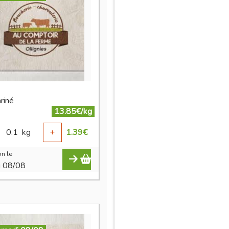
riné
13.85€/kg
0.1
kg
+
1.39
€
n le
i 08/08