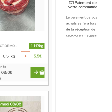
Paiement de
votre commande
Le paiement de vos
achats se fera lors
de la réception de
ceux-ci en magasin
11€/kg
EN DIRECT DE MON ÉLEVAGE
0.5
kg
+
5.5
€
n le
i 08/08
)
amedi 08/08