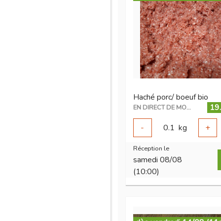
Haché porc/ boeuf bio
19
EN DIRECT DE MON ÉLEVAGE
-
0.1
kg
+
Réception le
samedi 08/08
(10:00)