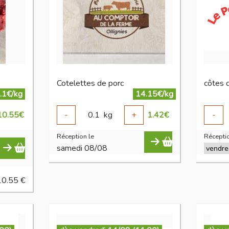
Cotelettes de porc
côtes 
.1€/kg
14.15€/kg
10.55
€
-
0.1
kg
+
1.42
€
-
Réception le
Réceptio
samedi 08/08
10.55 €