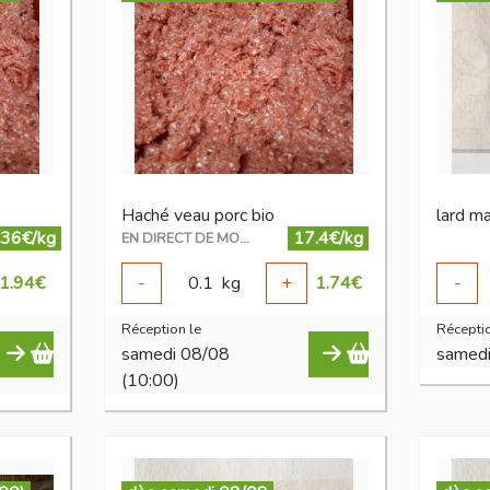
Haché veau porc bio
lard ma
.36€/kg
17.4€/kg
EN DIRECT DE MON ÉLEVAGE
1.94
€
-
0.1
kg
+
1.74
€
-
Réception le
Réceptio
samedi 08/08
samed
(10:00)