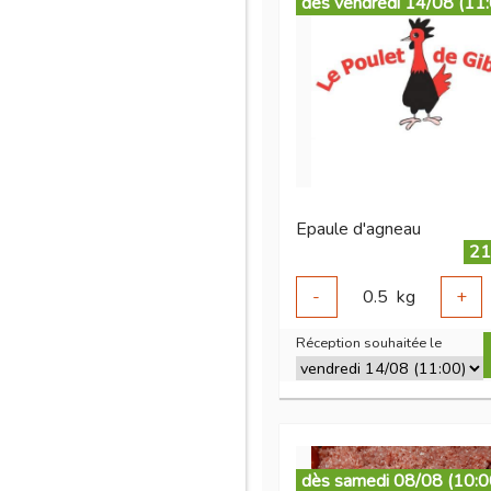
dès vendredi 14/08 (11
Epaule d'agneau
21
-
0.5
kg
+
Réception souhaitée le
dès samedi 08/08 (10:0