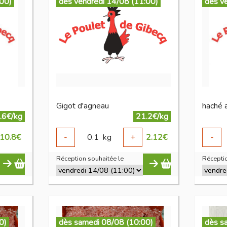
:00)
dès vendredi 14/08 (11:00)
dès v
Gigot d'agneau
haché 
.6€/kg
21.2€/kg
10.8
€
-
0.1
kg
+
2.12
€
-
Réception souhaitée le
Réceptio
0)
dès samedi 08/08 (10:00)
dès s