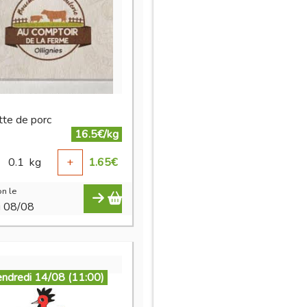
tte de porc
16.5€/kg
0.1
kg
+
1.65
€
n le
i 08/08
endredi 14/08 (11:00)