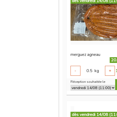
dès vendredi 14/08 (11
merguez agneau
20
-
0.5
kg
+
Réception souhaitée le
dès vendredi 14/08 (11