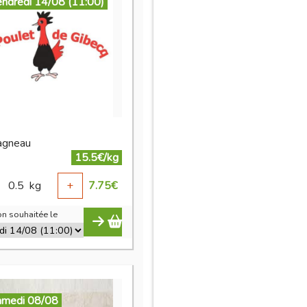
endredi 14/08 (11:00)
agneau
15.5€/kg
0.5
kg
+
7.75
€
n souhaitée le
amedi 08/08