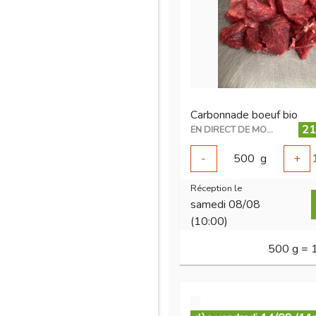
Carbonnade boeuf bio
21
EN DIRECT DE MON ÉLEVAGE
-
500
g
+
Réception le
samedi 08/08
(10:00)
500 g = 