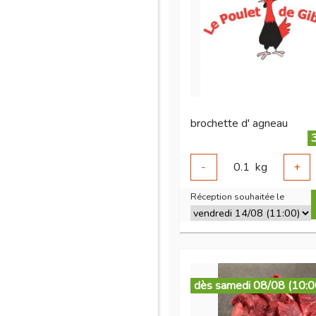
brochette d' agneau
-
0.1
kg
+
Réception souhaitée le
dès samedi 08/08 (10:0