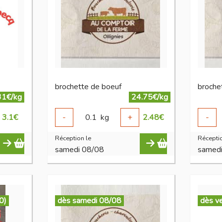
brochette de boeuf
broche
31€/kg
24.75€/kg
3.1
€
-
0.1
kg
+
2.48
€
-
Réception le
Réceptio
samedi 08/08
samed
0)
dès samedi 08/08
dès v