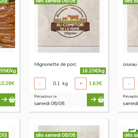
:00)
dès samedi 08/08
dès s
Mignonette de porc
.55€/kg
16.25€/kg
10.28
€
-
0.1
kg
+
1.63
€
-
Réception le
Réceptio
samedi 08/08
samed
:00)
dès samedi 08/08
dès s