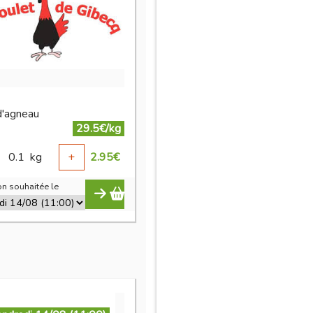
d'agneau
29.5€/kg
0.1
kg
+
2.95
€
n souhaitée le