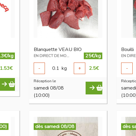
Blanquette VEAU BIO
Bouilli
.3€/kg
25€/kg
EN DIRECT DE MON ÉLEVAGE
1.53
€
-
0.1
kg
+
2.5
€
-
Réception le
Réceptio
samedi 08/08
samed
(10:00)
(10:00
:00)
dès samedi 08/08
dès s