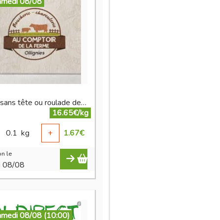
amedi 08/08
oiseau sans tête ou roulade de boeuf
16.65€/kg
0.1
kg
+
1.67
€
n le
i 08/08
amedi 08/08 (10:00)