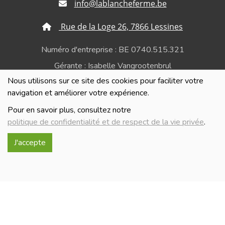
info@lablancheferme.be
Rue de la Loge 26, 7866 Lessines
Numéro d'entreprise : BE 0740.515.321
Gérante : Isabelle Vangrootenbrul
Nous utilisons sur ce site des cookies pour faciliter votre
Politique de confidentialité et de respect de la vie
navigation et améliorer votre expérience.
privée
Pour en savoir plus, consultez notre
politique de confidentialité et de respect de la vie privée
.
J'accepte
Réalisé avec
par
MonSiteAMoi