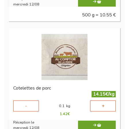
mercredi 12/08
500 g = 10.55 €
Cotelettes de porc
14.15€/kg
-
+
0.1
kg
1.42
€
Réception le
mercredi 12/08