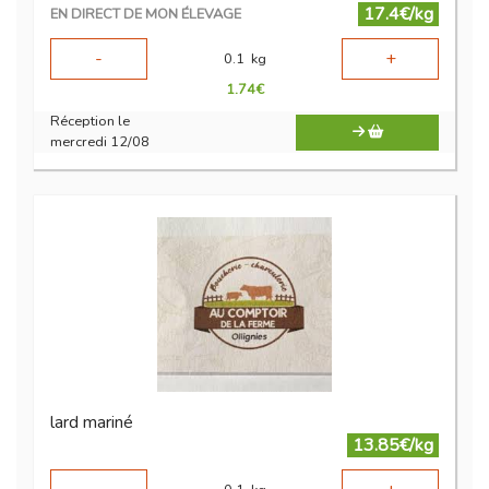
17.4€/kg
EN DIRECT DE MON ÉLEVAGE
-
+
0.1
kg
1.74
€
Réception le
mercredi 12/08
lard mariné
13.85€/kg