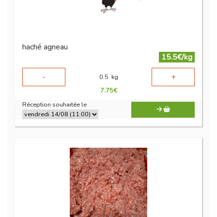
haché agneau
15.5€/kg
-
+
0.5
kg
7.75
€
Réception souhaitée le