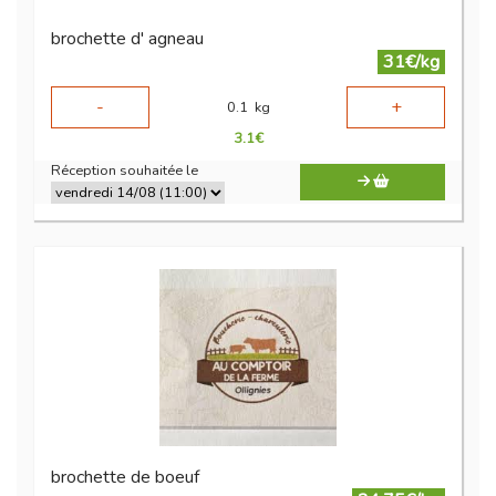
brochette d' agneau
31€/kg
-
+
0.1
kg
3.1
€
Réception souhaitée le
brochette de boeuf