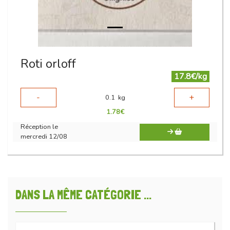
Roti orloff
17.8€/kg
-
+
0.1
kg
1.78
€
Réception le
mercredi 12/08
DANS LA MÊME CATÉGORIE ...