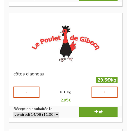
côtes d'agneau
29.5€/kg
-
+
0.1
kg
2.95
€
Réception souhaitée le