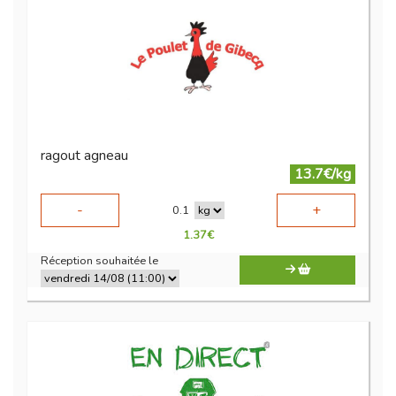
ragout agneau
13.7€/kg
-
+
0.1
1.37
€
Réception souhaitée le