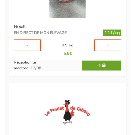
Bouilli
11€/kg
EN DIRECT DE MON ÉLEVAGE
-
+
0.5
kg
5.5
€
Réception le
mercredi 12/08