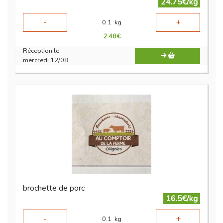
24.75€/kg
-
+
0.1
kg
2.48
€
Réception le
mercredi 12/08
brochette de porc
16.5€/kg
-
+
0.1
kg