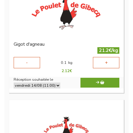
Gigot d'agneau
21.2€/kg
-
+
0.1
kg
2.12
€
Réception souhaitée le