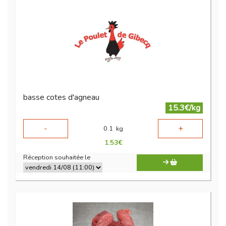
basse cotes d'agneau
15.3€/kg
-
+
0.1
kg
1.53
€
Réception souhaitée le