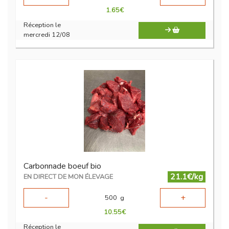
1.65
€
Réception le
mercredi 12/08
Carbonnade boeuf bio
21.1€/kg
EN DIRECT DE MON ÉLEVAGE
-
+
500
g
10.55
€
Réception le