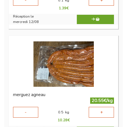
-
+
0.1
kg
1.39
€
Réception le
mercredi 12/08
merguez agneau
20.55€/kg
-
+
0.5
kg
10.28
€