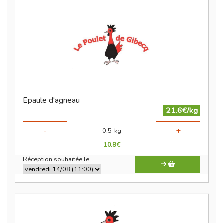
Epaule d'agneau
21.6€/kg
-
+
0.5
kg
10.8
€
Réception souhaitée le