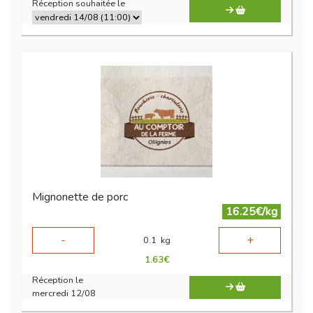
Réception souhaitée le
Mignonette de porc
16.25€/kg
-
+
0.1
kg
1.63
€
Réception le
mercredi 12/08