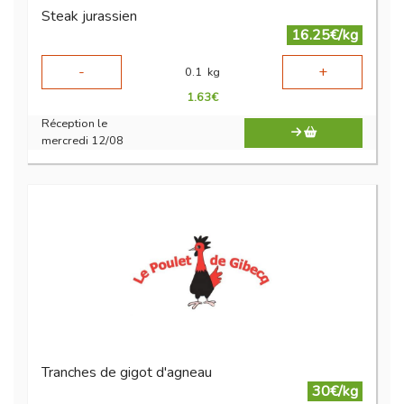
Steak jurassien
16.25€/kg
-
+
0.1
kg
1.63
€
Réception le
mercredi 12/08
Tranches de gigot d'agneau
30€/kg