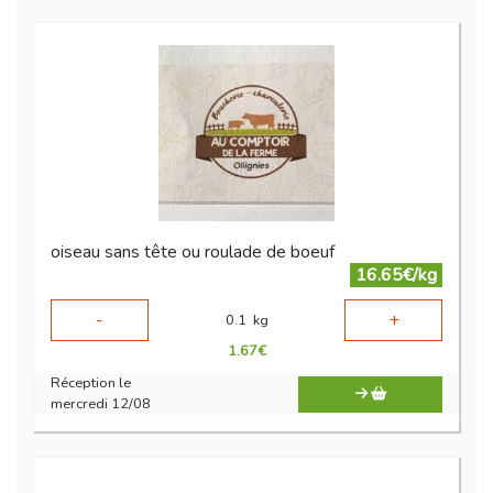
oiseau sans tête ou roulade de boeuf
16.65€/kg
-
+
0.1
kg
1.67
€
Réception le
mercredi 12/08