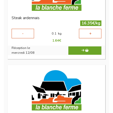
Steak ardennais
16.35€/kg
-
+
0.1
kg
1.64
€
Réception le
mercredi 12/08