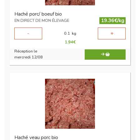
Haché porc/ boeuf bio
19.36€/kg
EN DIRECT DE MON ÉLEVAGE
-
+
0.1
kg
1.94
€
Réception le
mercredi 12/08
Haché veau porc bio