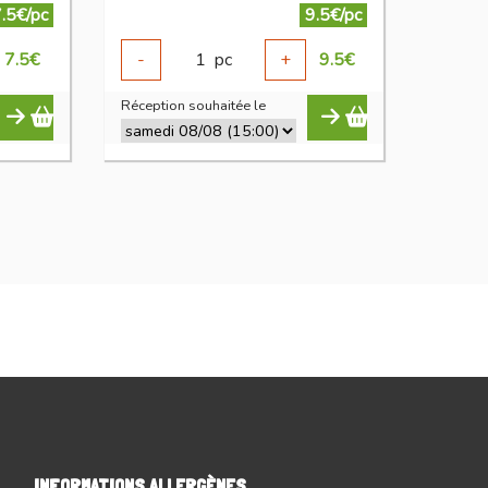
.5€/pc
9.5€/pc
7.5
€
-
1
pc
+
9.5
€
Réception souhaitée le
INFORMATIONS ALLERGÈNES