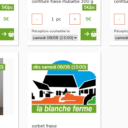
confiture fraise rhubarbe 300 g
5€/pc
5€/pc
5
€
-
1
pc
+
5
€
-
Réception souhaitée le
Réceptio
0)
dès samedi 08/08 (15:00)
sorbet fraise