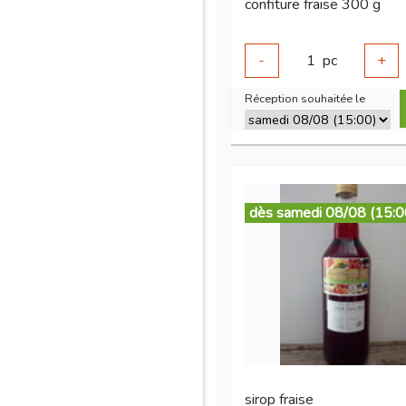
confiture fraise 300 g
-
1
pc
+
Réception souhaitée le
dès samedi 08/08 (15:0
sirop fraise