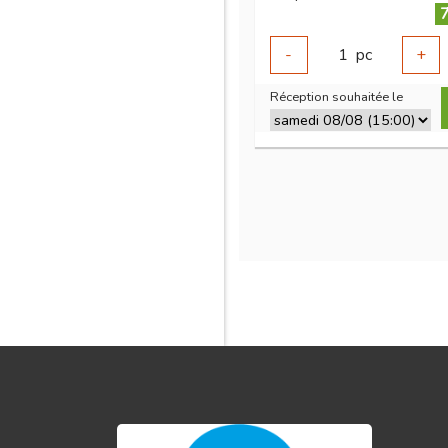
7
-
1
pc
+
Réception souhaitée le