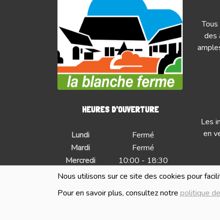
Tous 
des 
amples
HEURES D'OUVERTURE
Les i
en ve
Lundi
Fermé
Mardi
Fermé
Mercredi
10:00 - 18:30
Jeudi
10:00 - 18:30
Nous utilisons sur ce site des cookies pour facil
Vendredi
10:00 - 18:30
Pour en savoir plus, consultez notre
politique de
Samedi
10:00 - 18:30
Dimanche
Fermé