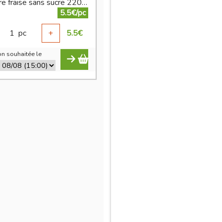
confiture fraise sans sucre 220 g
5.5€/pc
1
pc
+
5.5
€
n souhaitée le