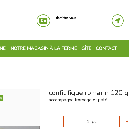
Identifiez-vous
GNE
NOTRE MAGASIN À LA FERME
GÎTE
CONTACT
confit figue romarin 120 g
)
accompagne fromage et paté
-
1
pc
+