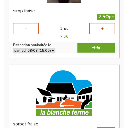
sirop fraise
7.5€/pc
-
+
1
pc
7.5
€
Réception souhaitée le
sorbet fraise