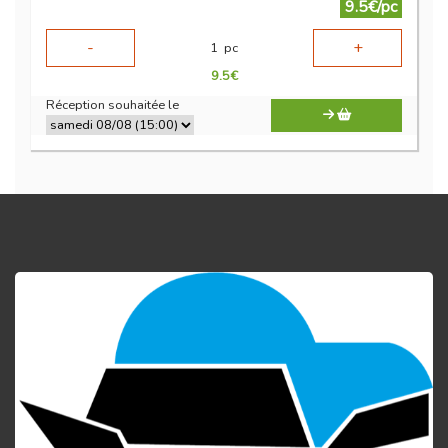
9.5€/pc
-
+
1
pc
9.5
€
Réception souhaitée le