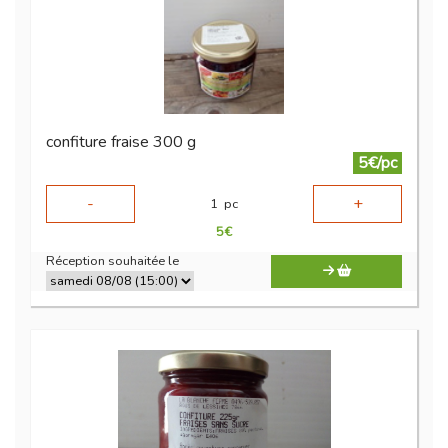
confiture fraise 300 g
5€/pc
-
+
1
pc
5
€
Réception souhaitée le