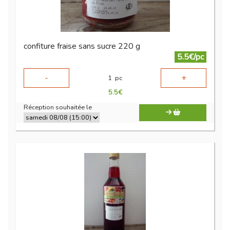
confiture fraise sans sucre 220 g
5.5€/pc
-
+
1
pc
5.5
€
Réception souhaitée le