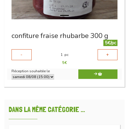
confiture fraise rhubarbe 300 g
5€/pc
-
+
1
pc
5
€
Réception souhaitée le
DANS LA MÊME CATÉGORIE ...