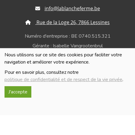
info@lablancheferme.be
Rue de la Loge 26, 7866 Lessines
Numéro d'entreprise : BE 0740.515.321
Gérante : Isabelle Vangrootenbrul
Nous utilisons sur ce site des cookies pour faciliter votre
Politique de confidentialité et de respect de la vie
navigation et améliorer votre expérience.
privée
Pour en savoir plus, consultez notre
politique de confidentialité et de respect de la vie privée
.
J'accepte
Réalisé avec
par
MonSiteAMoi