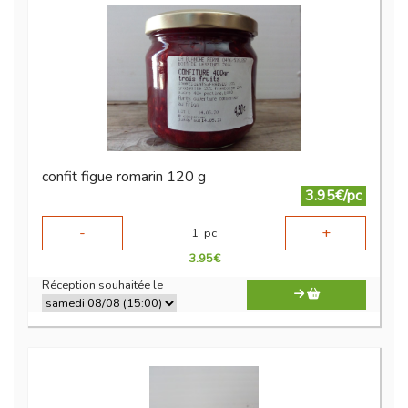
confit figue romarin 120 g
3.95€/pc
-
+
1
pc
3.95
€
Réception souhaitée le